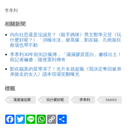
李孝利
相關新聞
內向社恐還是沒誠意？《殺手媽咪》男主鄭準元登《玩
什麼好呢？》「消極冷淡」被罵爆，劉在錫、孔曉振狂
救場也帶不動
李孝利30年前街訪瘋傳，「滿滿膠原蛋白」嫩樣出土！
前記者嚇傻：隨便選到傳奇
劉在錫真的當導演了！光片名就超瘋《我決定奪回被弟
弟搶走的女人》讀本現場笑翻曝光
標籤
退貨遠征隊
玩什麼好呢
李孝利
SSAK3
Facebook
Twitter
Line
WhatsApp
Copy
分
Link
享