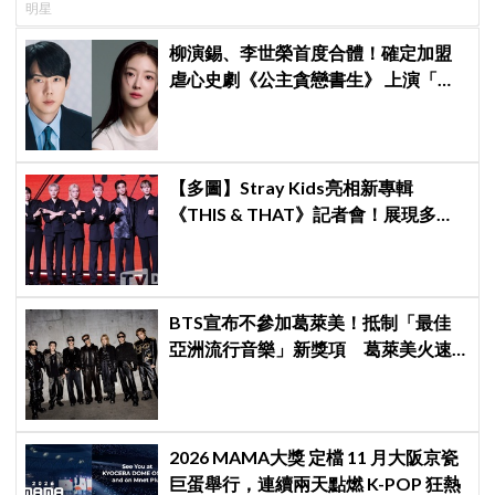
明星
柳演錫、李世榮首度合體！確定加盟
虐心史劇《公主貪戀書生》 上演「朝
鮮版羅密歐與茱麗葉」
【多圖】Stray Kids亮相新專輯
《THIS & THAT》記者會！展現多才
全能與滿滿自信，預告「以熱治熱」
炸裂夏日音樂圈
BTS宣布不參加葛萊美！抵制「最佳
亞洲流行音樂」新獎項 葛萊美火速
回應仍難平息爭議
2026 MAMA大獎 定檔 11 月大阪京瓷
巨蛋舉行，連續兩天點燃 K-POP 狂熱