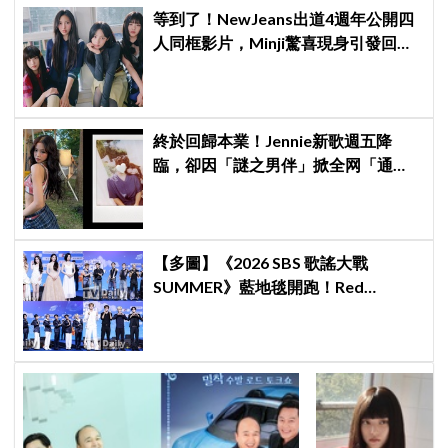
等到了！NewJeans出道4週年公開四
人同框影片，Minji驚喜現身引發回歸
期待，ADOR回應未來動向！
終於回歸本業！Jennie新歌週五降
臨，卻因「謎之男伴」掀全网「通
靈」大戰！「愛心男」是他啦
【多圖】《2026 SBS 歌謠大戰
SUMMER》藍地毯開跑！Red
Velvet、Stray Kids、ATEEZ、RIIZE
等愛豆登場