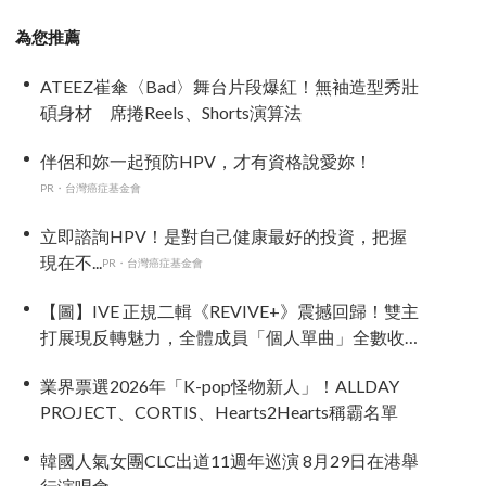
為您推薦
ATEEZ崔傘〈Bad〉舞台片段爆紅！無袖造型秀壯
碩身材 席捲Reels、Shorts演算法
伴侶和妳一起預防HPV，才有資格說愛妳！
PR・台灣癌症基金會
立即諮詢HPV！是對自己健康最好的投資，把握
現在不...
PR・台灣癌症基金會
【圖】IVE 正規二輯《REVIVE+》震撼回歸！雙主
打展現反轉魅力，全體成員「個人單曲」全數收
錄！
業界票選2026年「K-pop怪物新人」！ALLDAY
PROJECT、CORTIS、Hearts2Hearts稱霸名單
韓國人氣女團CLC出道11週年巡演 8月29日在港舉