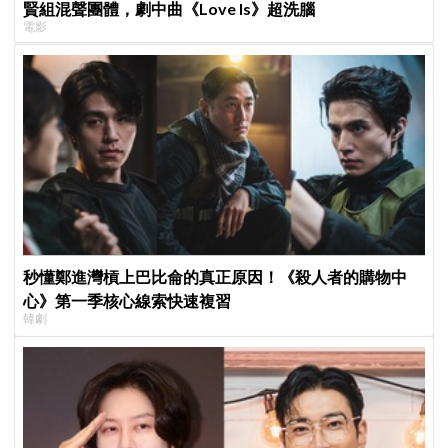
賢組混聲團體，劇中曲《Love Is》超洗腦
電影
秒懂鄭進灣槓上巴比侖的真正原因！《殺人者的購物中
心》第一季核心線索快速複習
韓劇