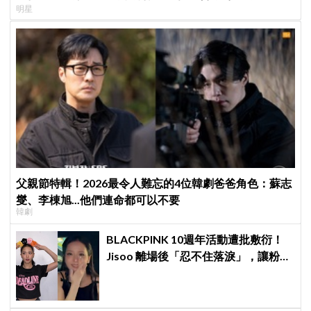
明星
父親節特輯！2026最令人難忘的4位韓劇爸爸角色：蘇志
燮、李棟旭...他們連命都可以不要
韓劇
BLACKPINK 10週年活動遭批敷衍！
Jisoo 離場後「忍不住落淚」，讓粉絲
看了好心疼