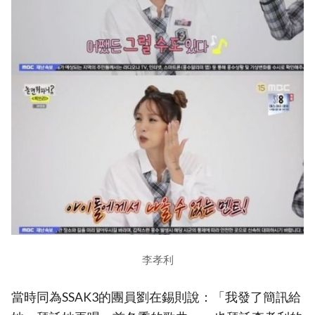
李孝利
當時同為SSAK3的團員劉在錫則說：「我發了簡訊給