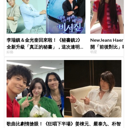
李瑞鎮＆金光奎回來啦！《秘書鎮2》
NewJeans Ha
全新升級「真正的秘書」，這次連明星
開「前後對比」嘆
綜藝
明星
私生活都包辦！8月28日首播
絲超崩潰
歌曲比劇情搶眼！《狂唱下半場》姜棟元、嚴泰九、朴智