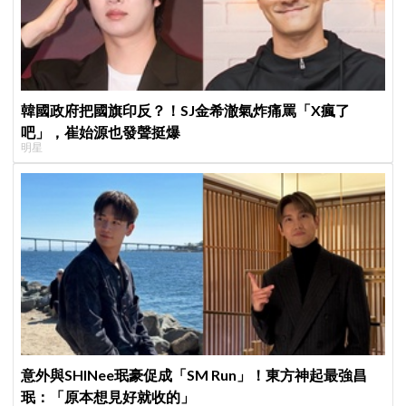
韓國政府把國旗印反？！SJ金希澈氣炸痛罵「X瘋了
吧」，崔始源也發聲挺爆
明星
意外與SHINee珉豪促成「SM Run」！東方神起最強昌
珉：「原本想見好就收的」