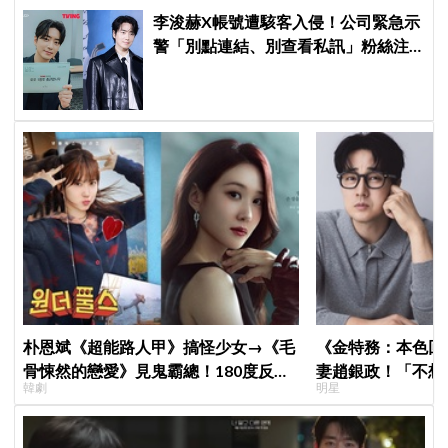
李浚赫X帳號遭駭客入侵！公司緊急示
警「別點連結、別查看私訊」粉絲注
意了
朴恩斌《超能路人甲》搞怪少女→《毛
《金特務：本色回
骨悚然的戀愛》見鬼霸總！180度反差
妻趙銀政！「不想
韓劇
明星
演技獲讚「信看演員」
一句話展現滿滿尊