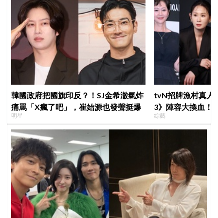
韓國政府把國旗印反？！SJ金希澈氣炸
tvN招牌漁村真
痛罵「X瘋了吧」，崔始源也發聲挺爆
3》陣容大換血！
明星
綜藝
曝新成員為金善映