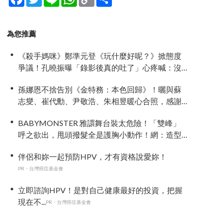
Link
享
為您推薦
《殺手媽咪》鄭準元登《玩什麼好呢？》掀態度
爭議！孔曉振曝「錄影後真的吐了」心疼喊：沒
能救你
孫娜恩不捨告別《金特務：本色回歸》！曬與蘇
志燮、崔代勳、尹敬浩、朱相昱暖心合照，感謝
劇組與粉絲陪伴
BABYMONSTER 雅譞舞台裝太危險！「雙峰」
呼之欲出，甩頭撥髮全是護胸小動作！網：造型
師出來謝罪
伴侶和妳一起預防HPV，才有資格說愛妳！
PR・台灣癌症基金會
立即諮詢HPV！是對自己健康最好的投資，把握
現在不...
PR・台灣癌症基金會