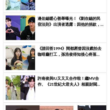
星私生活都包辦！8月28日首播
邊佑錫暖心善舉曝光！《劉在錫的民
宿法則》出演者透露：因他的捐款，
兒童患者順利完成治療
《請回答1994》閔都凞曾因沒戲拍去
咖啡廳打工，孫浩俊得知後心疼落
淚：「你為什麼需要打工？」
許南俊與IU又又又合作啦！繼MV合
作、《21世紀大君夫人》相親財閥男
後，再度出演IU新專輯MV