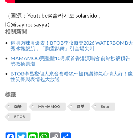
（圖源：Youtube@솔라시도 solarsido，
IG@isayhousayya）
相關新聞
這肌肉辣度爆表！BTOB李旼赫登2026 WATERBOMB大
秀冰塊腹肌，「胸震熱舞」引全場尖叫
MAMAMOO完整體10月聚首香港演唱會 前站秒殺預告
勢掀搶票潮
BTOB李昌燮個人來台會粉絲〜被稱讚帥氣心情大好！魔
性笑聲與表情包大放送
標籤
頌樂
MAMAMOO
昌燮
Solar
BTOB
Facebook
Twitter
Line
WhatsApp
Copy
分