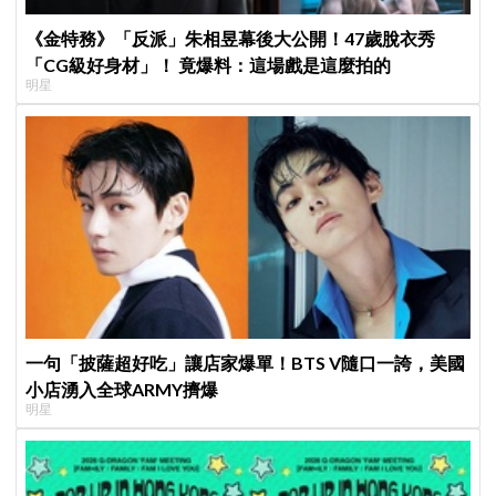
《金特務》「反派」朱相昱幕後大公開！47歲脫衣秀
「CG級好身材」！ 竟爆料：這場戲是這麼拍的
明星
一句「披薩超好吃」讓店家爆單！BTS V隨口一誇，美國
小店湧入全球ARMY擠爆
明星