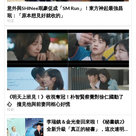
意外與SHINee珉豪促成「SM Run」！東方神起最強昌
珉：「原本想見好就收的」
明星
《明天上班見！》收視奪冠！朴智賢察覺對徐仁國動了
心 撞見他與前妻同框心好慌
韓劇
李瑞鎮＆金光奎回來啦！《秘書鎮2》
全新升級「真正的秘書」，這次連明