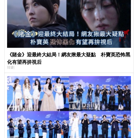
《賭金》迎最終大結局！網友揪最大疑點 朴寶英恐怖黑
化有望再拚視后
韓劇