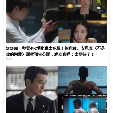
短短幾十秒竟有6場吻戲太犯規！徐康俊、安恩真《不是
你的戀愛》甜蜜預告公開，網友直呼：太期待了！
韓劇