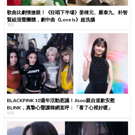
歌曲比劇情搶眼！《狂唱下半場》姜棟元、嚴泰九、朴智
賢組混聲團體，劇中曲《Love Is》超洗腦
電影
BLACKPINK 10週年活動惹議！Jisoo親自道歉安慰
BLINK，真摯心聲讓韓網直呼：「看了心裡好暖」
明星