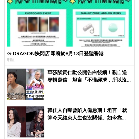
G-DRAGON快閃店 即將於8月13日登陸香港
明星
華莎談黃仁勳公開告白後續！親自送
專輯寫信 坦言「不懂經濟，所以沒
認出來」
韓佳人自曝曾陷入倦怠期！坦言「就
算今天結束人生也沒關係」如今靠
YouTube重拾生活樂趣