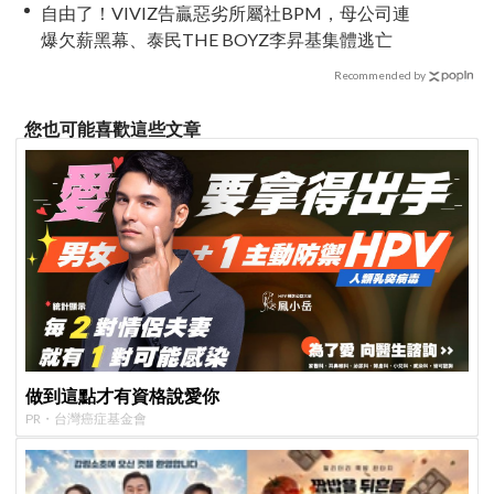
自由了！VIVIZ告贏惡劣所屬社BPM，母公司連
爆欠薪黑幕、泰民THE BOYZ李昇基集體逃亡
Recommended by
您也可能喜歡這些文章
做到這點才有資格說愛你
PR・台灣癌症基金會