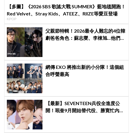
【多圖】《2026 SBS 歌謠大戰 SUMMER》藍地毯開跑！
Red Velvet、Stray Kids、ATEEZ、RIIZE等愛豆登場
KPOP
父親節特輯！2026最令人難忘的4位韓
劇爸爸角色：蘇志燮、李棟旭...他們連
命都可以不要
網傳 EXO 將推出新的小分隊！這個組
合呼聲最高
【最新】SEVENTEEN兵役全進度公
開！珉奎9月開始替代役、勝寛忙內
DINO軍樂隊10月入伍