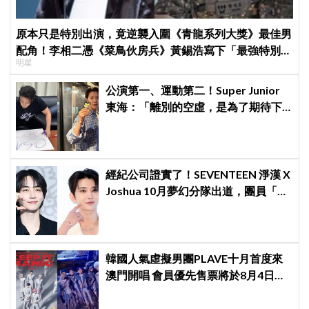
原本只是特別出演，竟逆襲入圍《青龍系列大獎》最佳男
配角！李相二憑《菜鳥伙房兵》黃錫浩寫下「最強特別出
明星
演」傳奇
公演第一、運動第二！Super Junior
東海：「離別的空虛，是為了期待下
次再見」
經紀公司證實了！SEVENTEEN 淨漢 X
Joshua 10月夢幻分隊出道，團員「最
新兵役現況」一次看
韓國人氣虛擬男團PLAVE十月首度來
澳門開唱 會員優先售票將於8月4日開
始 公開售票將於8月5日發售