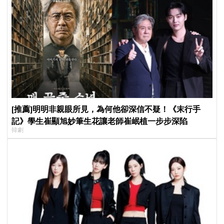
[推薦]明明非親眼所見，為何他卻深信不疑！《末行手
記》學生崔顯旭妙筆生花讓老師崔岷植一步步深陷
韓劇