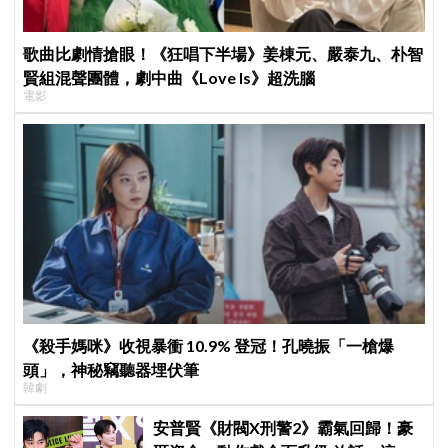
歌曲比劇情搶眼！《狂唱下半場》姜棟元、嚴泰九、朴智
賢組混聲團體，劇中曲《Love Is》超洗腦
電影
《殺手媽咪》收視暴衝 10.9% 登冠！孔曉振「一槍爆
頭」，神秘竊聽器埋伏筆
韓劇
安普賢《財閥X刑警2》霸氣回歸！豪