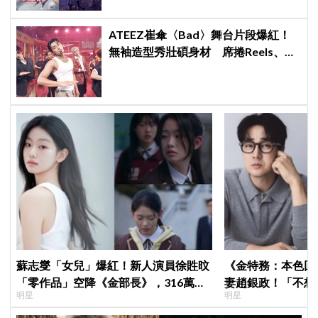
ATEEZ崔傘〈Bad〉舞台片段爆紅！
無袖造型秀壯碩身材 席捲Reels、
Shorts演算法
蘇志燮「女兒」爆紅！新人演員徐貹旼
《金特務：本色回
「零作品」空降《金部長》，316萬舊
妻趙銀政！「不想
明星
明星
片被挖出網驚呆：星味藏不住！
一句話展現滿滿尊