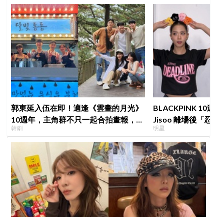
郭東延入伍在即！適逢《雲畫的月光》
BLACKPINK 
10週年，主角群不只一起合拍畫報，還
Jisoo 離場後
韓劇
明星
錄製特別節目
看了好心疼