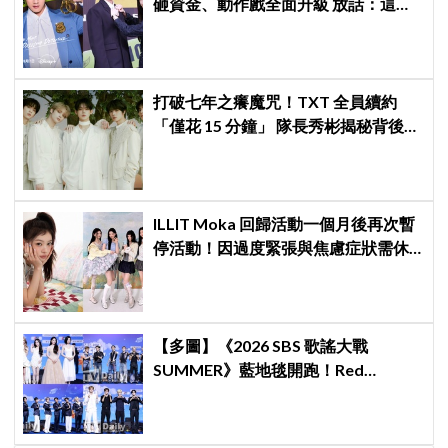
砸資金、動作戲全面升級 放話：這次
要超越第一季
打破七年之癢魔咒！TXT 全員續約
「僅花 15 分鐘」 隊長秀彬揭秘背後原
因：大家都帶好了答案！
ILLIT Moka 回歸活動一個月後再次暫
停活動！因過度緊張與焦慮症狀需休
養，公司：將全力支持恢復健康
【多圖】《2026 SBS 歌謠大戰
SUMMER》藍地毯開跑！Red
Velvet、Stray Kids、ATEEZ、RIIZE
等愛豆登場