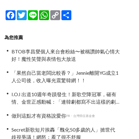
Facebook
Twitter
Line
WhatsApp
Copy
分
Link
享
為您推薦
BTOB李昌燮個人來台會粉絲〜被稱讚帥氣心情大
好！魔性笑聲與表情包大放送
「果然自己當老闆比較香？」Jennie離開YG成立1
人公司後，收入曝光震驚韓網！！
I.O.I 出道10週年奇蹟發生！新歌空降冠軍，磪有
情、金世正感動喊：「連韓劇都寫不出這樣的劇
情」
做到這點才有資格說愛你
PR・台灣癌症基金會
Secret新歌短片挨轟「醜化50多歲的人」掀世代
歧視爭議！網怒：看了很不舒服