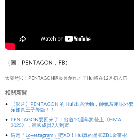
（圖：PENTAGON．FB）
太突然啦！PENTAGON隊長兼創作才子Hui將在12月初入伍
相關新聞
【影片】PENTAGON 的 Hui 出席活動，帥氣灰粗呢外套
宛如真王子降臨！！
PENTAGON要回來了！出道10週年將登上《HMA
2025》，韓國成員7人到齊
這是「Lovestagram」吧XD！Hui真的是和ZB1金奎彬一