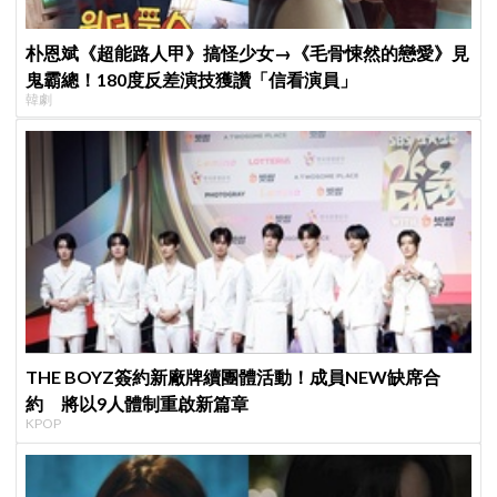
朴恩斌《超能路人甲》搞怪少女→《毛骨悚然的戀愛》見
鬼霸總！180度反差演技獲讚「信看演員」
韓劇
THE BOYZ簽約新廠牌續團體活動！成員NEW缺席合
約 將以9人體制重啟新篇章
KPOP