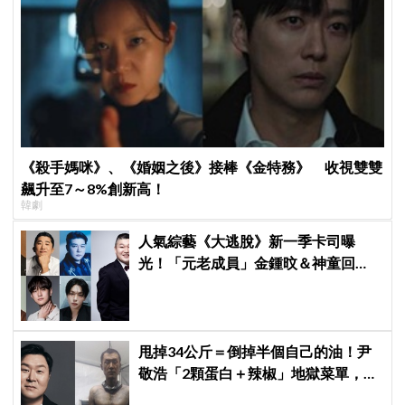
《殺手媽咪》、《婚姻之後》接棒《金特務》 收視雙雙
飆升至7～8%創新高！
韓劇
人氣綜藝《大逃脫》新一季卡司曝
光！「元老成員」金鍾旼＆神童回
歸，SEVENTEEN 勝寛驚喜加盟，姜
鎬童缺席成最大焦點
甩掉34公斤＝倒掉半個自己的油！尹
敬浩「2顆蛋白＋辣椒」地獄菜單，你
敢抄嗎？