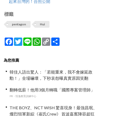
起來台灣的！合照公開
標籤
pentagon
Hui
Facebook
Twitter
Line
WhatsApp
Copy
分
Link
享
為您推薦
韓佳人語出驚人：「若能重來，我不會嫁延政
勳！」全場嚇壞，下秒哀怨曝真實原因笑翻
翻轉低薪！他用3個月轉職「國際專案管理師」
PR・恆逸教育訓練中心
THE BOYZ、NCT WISH 驚喜現身！最強昌珉、
燦烈領軍新綜《崔氏Crew》 首波嘉賓陣容超狂