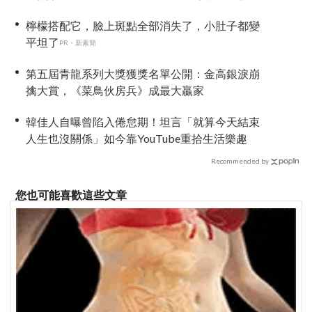
檸檬搭配它，臉上斑點全部消失了，小肚子都變
平坦了
PR・新素簡
第五屆青龍系列大獎獲獎名單公開：金高銀淚崩
擒大賞，《菜鳥伙房兵》成最大贏家
韓佳人自曝曾陷入倦怠期！坦言「就算今天結束
人生也沒關係」如今靠YouTube重拾生活樂趣
Recommended by
您也可能喜歡這些文章