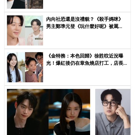
內向社恐還是沒禮貌？《殺手媽咪》
男主鄭準元登《玩什麼好呢》被罵
爆，劉在錫、孔曉振狂救場也帶不動
《金特務：本色回歸》徐貹旼近況曝
光！爆紅後仍在章魚燒店打工，店長
驚呼：「妳怎麼會在這裡？」