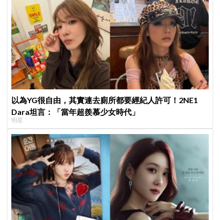
以為YG很自由，其實連去廁所都要經紀人許可！2NE1
Dara坦言：「當年超羨慕少女時代」
明星