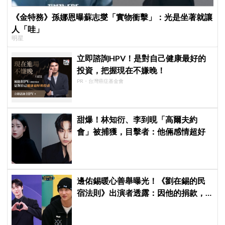
《金特務》孫娜恩曝蘇志燮「實物衝擊」：光是坐著就讓
人「哇」
明星
立即諮詢HPV！是對自己健康最好的
投資，把握現在不嫌晚！
PR・台灣癌症基金會
甜爆！林知衍、李到晛「高爾夫約
會」被捕獲，目擊者：他倆感情超好
邊佑錫暖心善舉曝光！《劉在錫的民
宿法則》出演者透露：因他的捐款，
兒童患者順利完成治療