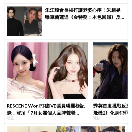
朱江燦會長挨打讓老婆心疼！朱相昱
曝車藝蓮追《金特務：本色回歸》反
應：「是不是打得太狠了？」
RESCENE Woni打破IVE張員瑛霸榜記
秀英首度挑戰反派
錄，登頂「7月女團個人品牌聲譽
飛機2》化身犯罪
明星
電影
榜」！魔性迷因「巨濟呀吼」全網瘋
傳、逆襲Melon第一