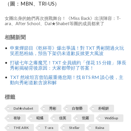
（圖：MBN、TRI-US）
女團出身的她們再次挑戰舞台！《Miss Back》出演陣容：T-
ara、After School、Dal★Shabet等團的成員都來了
相關新聞
申東燁節目《乾杯哥》爆出爭議！對 TXT 秀彬開過火玩
笑惹怒粉絲，預告下架仍未道歉反掀更大風波
打破七年之癢魔咒！TXT 全員續約「僅花 15 分鐘」 隊長
秀彬揭秘背後原因：大家都帶好了答案！
TXT 然竣坦言曾陷嚴重倦怠期！找 BTS RM 談心後，主
動向秀彬道歉含淚和解
標籤
Dal★shabet
秀彬
白智榮
朴昭妍
有珍
昭燏
佳英
世羅
Wa$$up
THE ARK
T-ara
Stellar
Raina