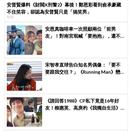
安普賢爆料《財閥X刑警2》幕後！鄭恩彩看到俞承豪藏
不住笑容，卻認為安普賢只是「搞笑男」
明星
安恩真咖啡車一次照顧兩位「前男
友」！對南宮珉喊「要抱抱」，還不
忘提醒金大明：別忘了你新婚 XD
宋智孝直球告白知名男偶像：「要不
要跟我交往？」《Running Man》戀
愛線全面大爆發
《請回答1988》CP私下竟是16年好
友！柳惠英、高庚杓《我獨自生活》
預告公開，暖心互動掀回憶殺