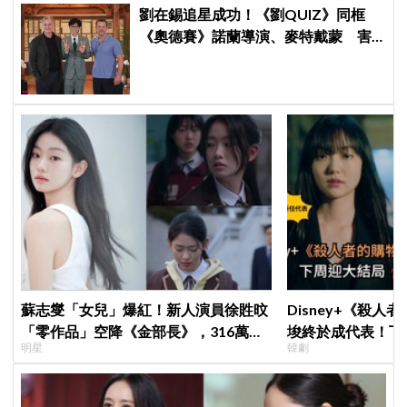
劉在錫追星成功！《劉QUIZ》同框
《奧德賽》諾蘭導演、麥特戴蒙 害
羞比YA幸福笑容藏不住
蘇志燮「女兒」爆紅！新人演員徐貹旼
Disney+《殺人
「零作品」空降《金部長》，316萬舊
埈終於成代表！下
明星
韓劇
片被挖出網驚呆：星味藏不住！
現成最大伏筆