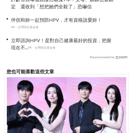
定 還收到「想把她們全殺了」恐嚇信
伴侶和妳一起預防HPV，才有資格說愛妳！
PR・台灣癌症基金會
立即諮詢HPV！是對自己健康最好的投資，把握
現在不...
PR・台灣癌症基金會
Recommended by
您也可能喜歡這些文章