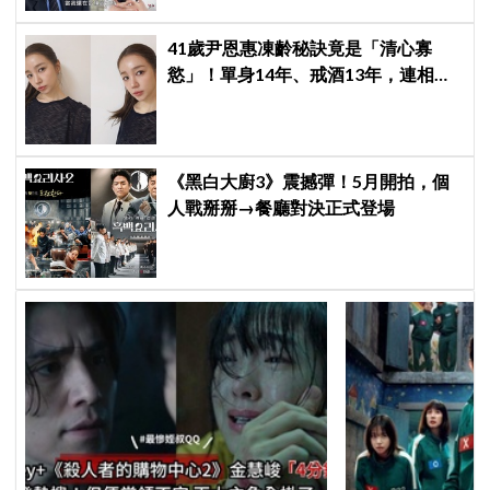
41歲尹恩惠凍齡秘訣竟是「清心寡
慾」！單身14年、戒酒13年，連相親
都幽默喊卡：輪不到我
《黑白大廚3》震撼彈！5月開拍，個
人戰掰掰→餐廳對決正式登場