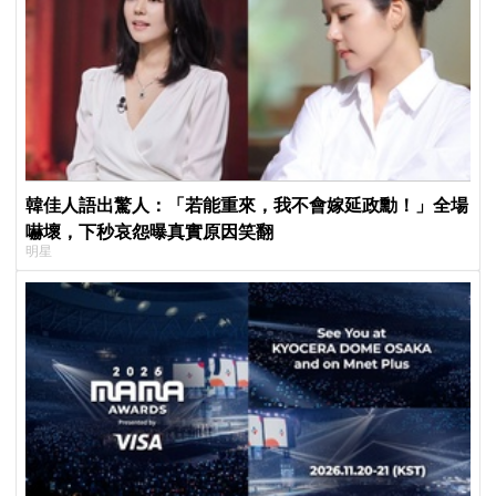
韓佳人語出驚人：「若能重來，我不會嫁延政勳！」全場
嚇壞，下秒哀怨曝真實原因笑翻
明星