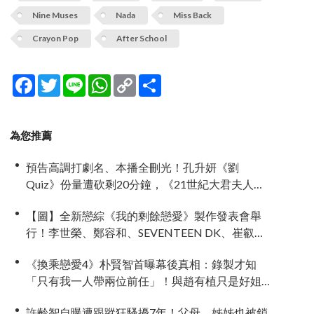
Nine Muses
Nada
Miss Back
Crayon Pop
After School
Facebook
Twitter
Line
WhatsApp
Copy
分
Link
享
為您推薦
預告高調打劇名、本播全刪光！孔升妍《劉
Quiz》份量遭砍剩20分鐘，《21世紀大君夫人》
6字憑空消失
【圖】全新戀綜《我的剩餘戀愛》製作發表會舉
行！李世榮、鄭容和、SEVENTEEN DK、崔叡娜
組成主持陣容
《換乘戀愛4》朴賢智首曝幕後真相：錄製才知
「只有我一人帶兩位前任」！與趙有植只是好姐
弟，不是情侶
許齡智自曝遭跟蹤狂騷擾7年！父母、姊姊也被鎖