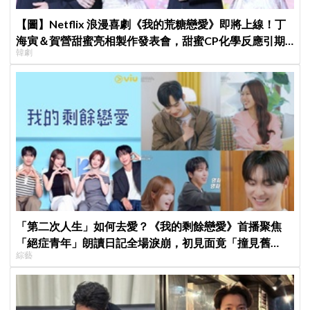
【圖】Netflix 浪漫喜劇《我的荒糖戀愛》即將上線！丁
海寅＆賀營甜蜜亮相製作發表會，甜蜜CP化學反應引期
韓劇
待
「第二次人生」如何去愛？《我的剩餘戀愛》首播聚焦
「絕症青年」朗讀日記全場淚崩，初見面竟「撞見舊
綜藝
識」！