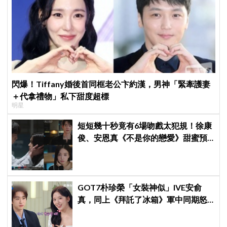
閃爆！Tiffany婚後首同框老公卞約漢，男神「緊牽護妻
＋代拿禮物」私下甜度超標
明星
短短幾十秒竟有6場吻戲太犯規！徐康
俊、安恩真《不是你的戀愛》甜蜜預
告公開，網友直呼：太期待了！
GOT7朴珍榮「女裝神似」IVE安俞
真，同上《拜託了冰箱》軍中同期怒
問：憑什麼！！