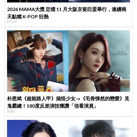
2026 MAMA大獎 定檔 11 月大阪京瓷巨蛋舉行，連續兩
天點燃 K-POP 狂熱
KPOP
朴恩斌《超能路人甲》搞怪少女→《毛骨悚然的戀愛》見
鬼霸總！180度反差演技獲讚「信看演員」
韓劇