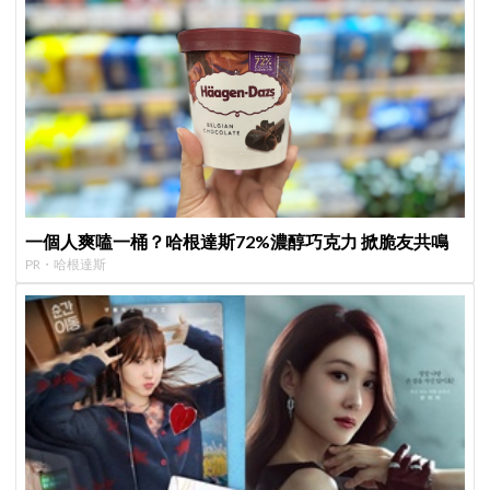
一個人爽嗑一桶？哈根達斯72%濃醇巧克力 掀脆友共鳴
PR・哈根達斯