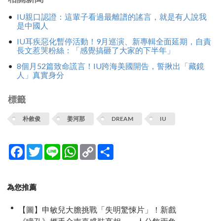
IU親口認證：這輩子看過最離譜的謠言，就是有人說我
是中國人
IU耳疾惡化暫停活動！9月巡演、新專輯全面延期，自責
長文惹哭粉絲：「感覺搞砸了大家的下半年」
8個月52篇致命謊言！IU跨海美國開告，誓揪出「藏鏡
人」真實身分
標籤
朴敘俊
姜河那
DREAM
IU
Facebook
Twitter
Line
WhatsApp
Copy
分
Link
享
為您推薦
【圖】申敏兒大膽挑戰「失明驚悚片」！新戲