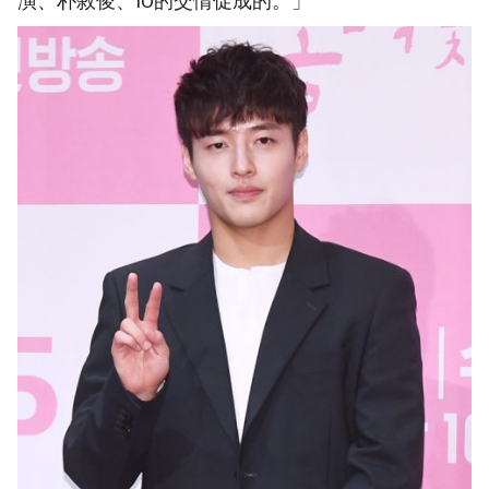
演、朴敘俊、IU的交情促成的。」