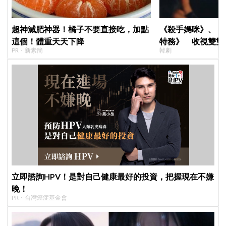
超神減肥神器！橘子不要直接吃，加點
《殺手媽咪》、《
這個！體重天天下降
特務》 收視雙雙
PR・新素簡
韓劇
高！
立即諮詢HPV！是對自己健康最好的投資，把握現在不嫌
晚！
PR・台灣癌症基金會