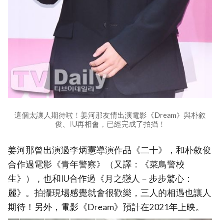
這個太讓人期待啦！姜河那友情出演電影《Dream》與朴敘
俊、IU再相會，已經完成了拍攝！
姜河那曾出演過李炳憲導演作品《二十》，和朴敘俊
合作過電影《青年警察》（又譯：《菜鳥警校
生》），也和IU合作過《月之戀人－步步驚心：
麗》。拍攝現場感覺就會很歡樂，三人的相遇也讓人
期待！另外，電影《Dream》預計在2021年上映。