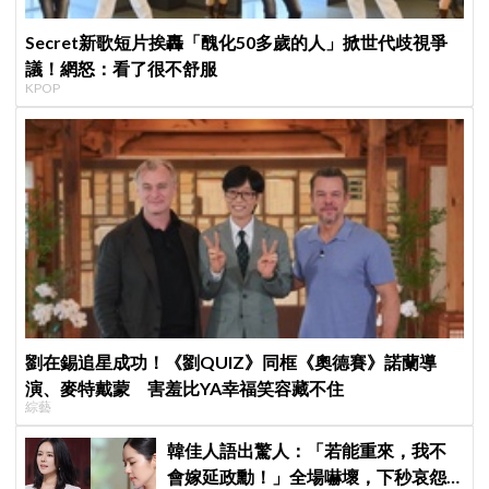
Secret新歌短片挨轟「醜化50多歲的人」掀世代歧視爭
議！網怒：看了很不舒服
KPOP
劉在錫追星成功！《劉QUIZ》同框《奧德賽》諾蘭導
演、麥特戴蒙 害羞比YA幸福笑容藏不住
綜藝
韓佳人語出驚人：「若能重來，我不
會嫁延政勳！」全場嚇壞，下秒哀怨