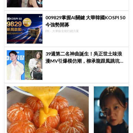
009829掌握AI關鍵 大華韓國KOSPI 50
今強勢開募
PR・大華銀全能行銷方案
39週第二名神曲誕生！吳正世土味浪
漫MV引爆模仿潮，柳承龍跟風跳坑：
中毒了