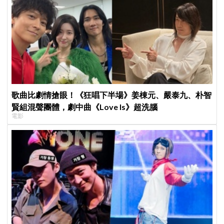
歌曲比劇情搶眼！《狂唱下半場》姜棟元、嚴泰九、朴智
賢組混聲團體，劇中曲《Love Is》超洗腦
電影