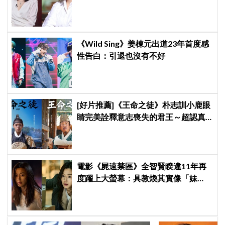
曝真實原因笑翻
《Wild Sing》姜棟元出道23年首度感
性告白：引退也沒有不好
[好片推薦]《王命之徒》朴志訓小鹿眼
睛完美詮釋意志喪失的君王～超認真
村長柳海真成為最後引渡人！
電影《屍速禁區》全智賢睽違11年再
度躍上大螢幕：具教煥其實像「妹
妹」、與池昌旭合作新電視劇