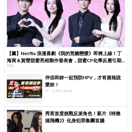
【圖】Netflix 浪漫喜劇《我的荒糖戀愛》即將上線！丁
海寅＆賀營甜蜜亮相製作發表會，甜蜜CP化學反應引期
韓劇
待
伴侶和妳一起預防HPV，才有資格說
愛妳！
PR・台灣癌症基金會
秀英首度挑戰反派角色！新片《特務
搞飛機2》化身犯罪集團首腦