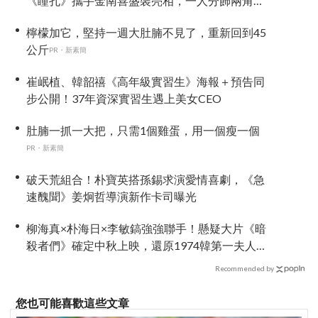
《瞳孔》攜手金南喜盛裝亮相，一人分飾兩角
「眼技」炸裂
檸檬加它，堅持一週大肚腩不見了，重新回到45
公斤
PR・新素簡
崔岷植、韓韶禧《高年級實習生》海報＋預告同
步公開！37年資深實習生遇上美女CEO
肚腩一抓一大把，只需1個雞蛋，用一個瘦一個
PR・新素簡
破天荒組合！朴寶英搭孫錫求演愛情喜劇，《急
速醜聞》姜炯哲導演新作卡司曝光
柳海真×朴海日×李敏鎬強強聯手！懸疑大片《暗
殺者們》確定中秋上映，還原1974韓第一夫人暗
殺疑雲
Recommended by
您也可能喜歡這些文章