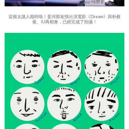
這個太讓人期待啦！姜河那友情出演電影《Dream》與朴敘
俊、IU再相會，已經完成了拍攝！