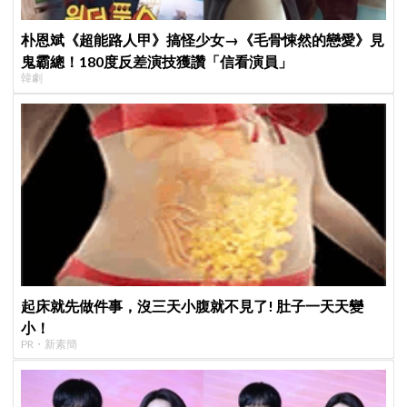
朴恩斌《超能路人甲》搞怪少女→《毛骨悚然的戀愛》見
鬼霸總！180度反差演技獲讚「信看演員」
韓劇
起床就先做件事，沒三天小腹就不見了! 肚子一天天變
小！
PR・新素簡