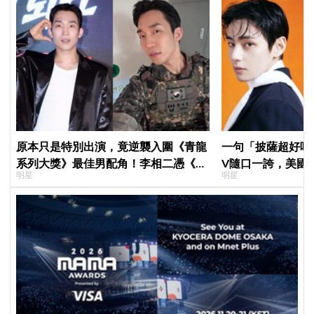
原本只是特別出演，竟逆襲入圍《青龍
一句「披薩超好吃
系列大獎》最佳男配角！李相二憑《菜
V隨口一誇，美國
明星
明星
鳥伙房兵》黃錫浩寫下「最強特別出
擠爆
演」傳奇