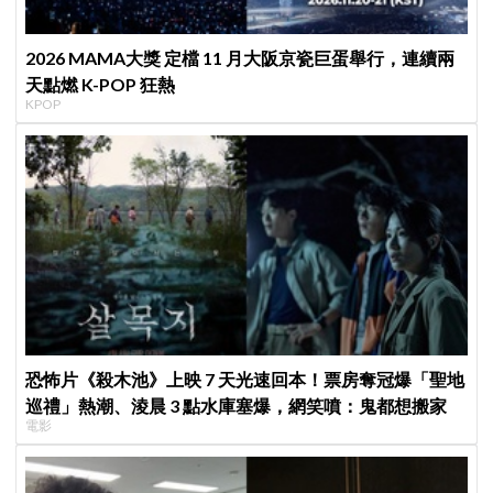
2026 MAMA大獎 定檔 11 月大阪京瓷巨蛋舉行，連續兩
天點燃 K-POP 狂熱
KPOP
恐怖片《殺木池》上映 7 天光速回本！票房奪冠爆「聖地
巡禮」熱潮、淩晨 3 點水庫塞爆，網笑噴：鬼都想搬家
電影