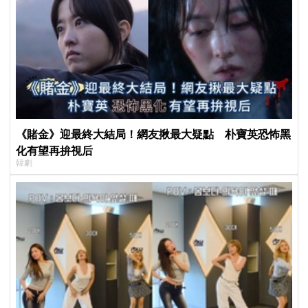
《賭金》迎最終大結局！網友揪最大疑點 朴寶英恐怖黑
化有望再拚視后
韓劇