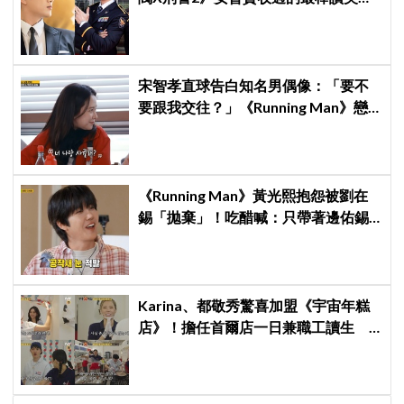
連哥哥們都認證的好品格～
宋智孝直球告白知名男偶像：「要不
要跟我交往？」《Running Man》戀
愛線全面大爆發
《Running Man》黃光熙抱怨被劉在
錫「拋棄」！吃醋喊：只帶著邊佑錫
到處跑
Karina、都敬秀驚喜加盟《宇宙年糕
店》！擔任首爾店一日兼職工讀生
李泳知一句話意外成真