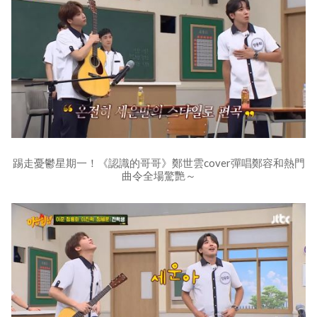
踢走憂鬱星期一！《認識的哥哥》鄭世雲cover彈唱鄭容和熱門
曲令全場驚艷～