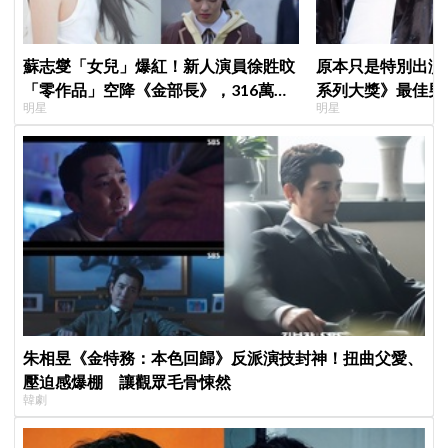
蘇志燮「女兒」爆紅！新人演員徐貹旼
原本只是特別出演
「零作品」空降《金部長》，316萬舊
系列大獎》最佳男
明星
明星
片被挖出網驚呆：星味藏不住！
鳥伙房兵》黃錫浩
演」傳奇
朱相昱《金特務：本色回歸》反派演技封神！扭曲父愛、
壓迫感爆棚 讓觀眾毛骨悚然
韓劇