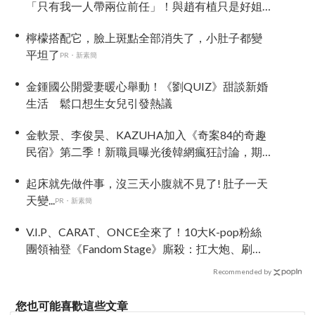
「只有我一人帶兩位前任」！與趙有植只是好姐
弟，不是情侶
檸檬搭配它，臉上斑點全部消失了，小肚子都變
平坦了
PR・新素簡
金鍾國公開愛妻暖心舉動！《劉QUIZ》甜談新婚
生活 鬆口想生女兒引發熱議
金軟景、李俊昊、KAZUHA加入《奇案84的奇趣
民宿》第二季！新職員曝光後韓網瘋狂討論，期
待值爆表
起床就先做件事，沒三天小腹就不見了! 肚子一天
天變...
PR・新素簡
V.I.P、CARAT、ONCE全來了！10大K-pop粉絲
團領袖登《Fandom Stage》廝殺：扛大炮、刷音
源通通變關卡
Recommended by
您也可能喜歡這些文章