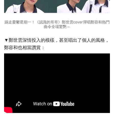
踢走憂鬱星期一！《認識的哥哥》鄭世雲cover彈唱鄭容和熱門
曲令全場驚艷～
▼鄭世雲深情投入的模樣，甚至唱出了個人的風格，
鄭容和也相當讚賞：