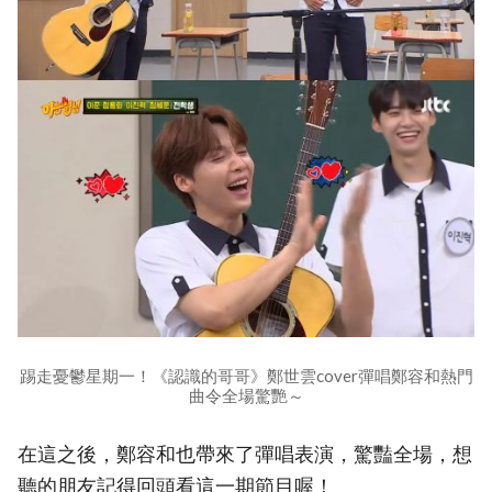
踢走憂鬱星期一！《認識的哥哥》鄭世雲cover彈唱鄭容和熱門
曲令全場驚艷～
在這之後，鄭容和也帶來了彈唱表演，驚豔全場，想
聽的朋友記得回頭看這一期節目喔！