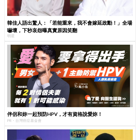
韓佳人語出驚人：「若能重來，我不會嫁延政勳！」全場
嚇壞，下秒哀怨曝真實原因笑翻
明星
伴侶和妳一起預防HPV，才有資格說愛妳！
PR・台灣癌症基金會