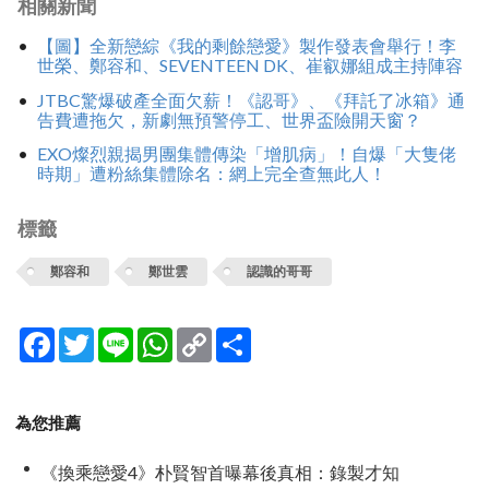
相關新聞
【圖】全新戀綜《我的剩餘戀愛》製作發表會舉行！李
世榮、鄭容和、SEVENTEEN DK、崔叡娜組成主持陣容
JTBC驚爆破產全面欠薪！《認哥》、《拜託了冰箱》通
告費遭拖欠，新劇無預警停工、世界盃險開天窗？
EXO燦烈親揭男團集體傳染「增肌病」！自爆「大隻佬
時期」遭粉絲集體除名：網上完全查無此人！
標籤
鄭容和
鄭世雲
認識的哥哥
Facebook
Twitter
Line
WhatsApp
Copy
分
Link
享
為您推薦
《換乘戀愛4》朴賢智首曝幕後真相：錄製才知