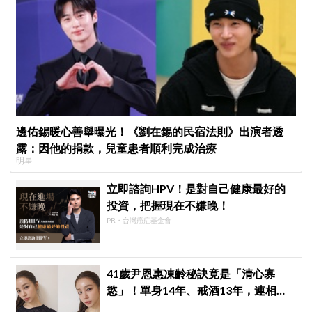
邊佑錫暖心善舉曝光！《劉在錫的民宿法則》出演者透
露：因他的捐款，兒童患者順利完成治療
明星
立即諮詢HPV！是對自己健康最好的
投資，把握現在不嫌晚！
PR・台灣癌症基金會
41歲尹恩惠凍齡秘訣竟是「清心寡
慾」！單身14年、戒酒13年，連相親
都幽默喊卡：輪不到我