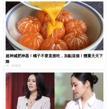
超神減肥神器！橘子不要直接吃，加點這個！體重天天下
降
PR・新素簡