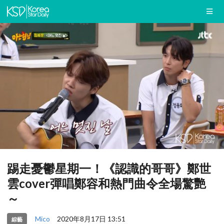
踢走憂鬱星期一！《認識的哥哥》鄭世
雲cover彈唱鄭容和熱門曲令全場驚艷
～
Mico
2020年8月17日 13:51
綜藝