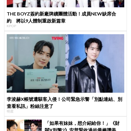
THE BOYZ簽約新廠牌續團體活動！成員NEW缺席合
約 將以9人體制重啟新篇章
KPOP
李浚赫X帳號遭駭客入侵！公司緊急示警「別點連結、別
查看私訊」粉絲注意了
明星
「如果有妹妹，想介紹給你！」《財
閥X刑警2》安普賢收過的最棒讚美，