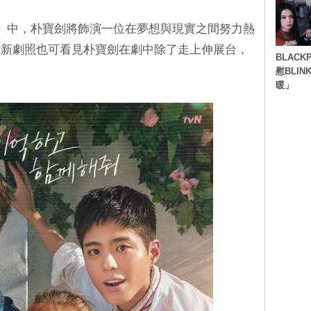
錄》中，朴寶劍將飾演一位在夢想與現實之間努力熱
最新劇照也可看見朴寶劍在劇中除了走上伸展台，
BLACK
慰BLI
暖」