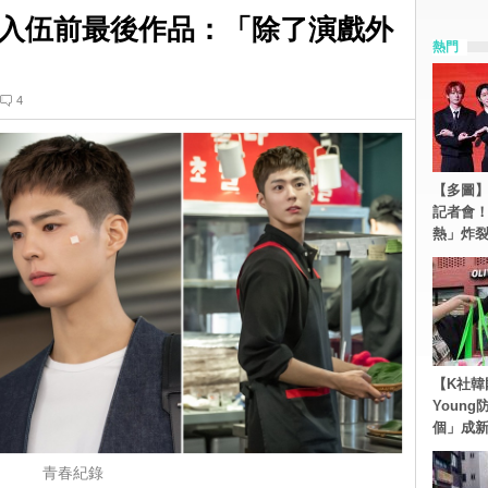
入伍前最後作品：「除了演戲外
熱門
4
【多圖】S
記者會
熱」炸
【K社韓
Youn
個」成
青春紀錄