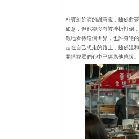
朴寶劍飾演的謝慧俊，雖然對
如意，但他卻沒有被挫折打倒
觀地看待這個世界，也許身邊
走在自己想走的路上，雖然溫
開播觀眾們心中已經為他應援