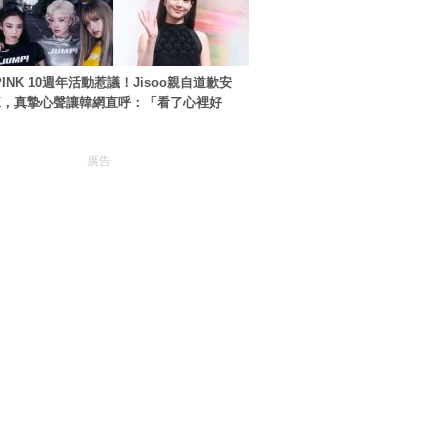
PINK 10週年活動惹議！Jisoo親自道歉安
NK，真摯心聲讓韓網直呼：「看了心裡好
廣告