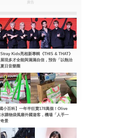
廣告
tray Kids亮相新專輯《THIS & THAT》
！展現多才全能與滿滿自信，預告「以熱治
裂夏日音樂圈
國小百科】一年半狂賣178萬個！Olive
g防水購物袋風靡外國遊客，機場「人手一
新奇景