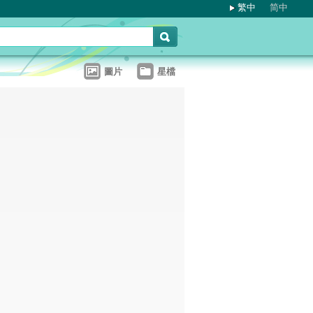
繁中
简中
圖片
星檔