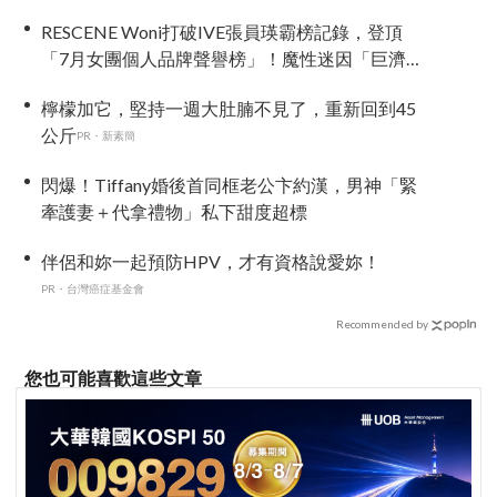
翻
RESCENE Woni打破IVE張員瑛霸榜記錄，登頂
「7月女團個人品牌聲譽榜」！魔性迷因「巨濟呀
吼」全網瘋傳、逆襲Melon第一
檸檬加它，堅持一週大肚腩不見了，重新回到45
公斤
PR・新素簡
閃爆！Tiffany婚後首同框老公卞約漢，男神「緊
牽護妻＋代拿禮物」私下甜度超標
伴侶和妳一起預防HPV，才有資格說愛妳！
PR・台灣癌症基金會
Recommended by
您也可能喜歡這些文章