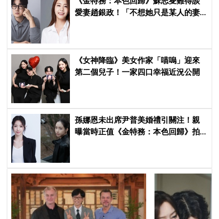
《金特務：本色回歸》蘇志燮難得談
愛妻趙銀政！「不想她只是某人的妻
子」一句話展現滿滿尊重與愛
《女神降臨》美女作家「喵嗚」迎來
第二個兒子！一家四口幸福近況公開
孫娜恩未出席尹普美婚禮引關注！親
曝當時正值《金特務：本色回歸》拍
攝尾聲，暖喊Apink情誼始終不變