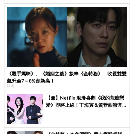
《殺手媽咪》、《婚姻之後》接棒《金特務》 收視雙雙
飆升至7～8%創新高！
韓劇
【圖】Netflix 浪漫喜劇《我的荒糖戀
愛》即將上線！丁海寅＆賀營甜蜜亮
相製作發表會，甜蜜CP化學反應引期
待