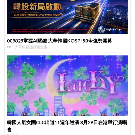
009829掌握AI關鍵 大華韓國KOSPI 50今強勢開募
PR・大華銀全能行銷方案
韓國人氣女團CLC出道11週年巡演 8月29日在港舉行演唱
會
KPOP