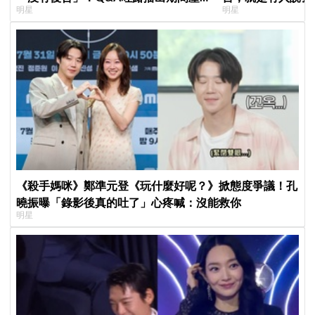
明星
明星
力爆表，曾因惡評失眠
《殺手媽咪》鄭準元登《玩什麼好呢？》掀態度爭議！孔
曉振曝「錄影後真的吐了」心疼喊：沒能救你
明星