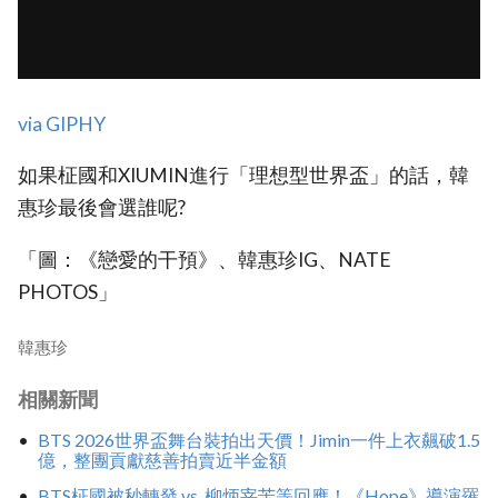
via GIPHY
如果柾國和XIUMIN進行「理想型世界盃」的話，韓
惠珍最後會選誰呢?
「圖：《戀愛的干預》、韓惠珍IG、NATE
PHOTOS」
韓惠珍
相關新聞
BTS 2026世界盃舞台裝拍出天價！Jimin一件上衣飆破1.5
億，整團貢獻慈善拍賣近半金額
BTS柾國被秒轉發 vs. 柳炳宰苦等回應！《Hope》導演羅