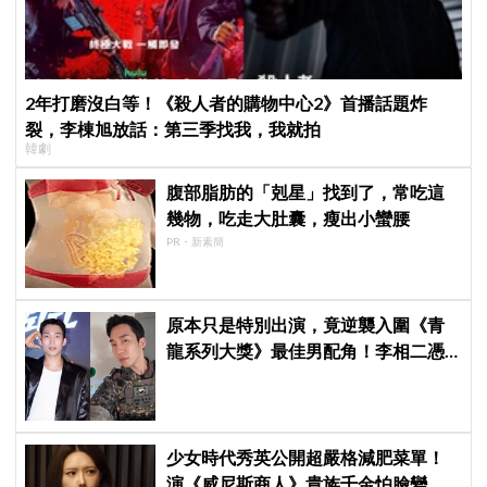
2年打磨沒白等！《殺人者的購物中心2》首播話題炸
裂，李棟旭放話：第三季找我，我就拍
韓劇
腹部脂肪的「剋星」找到了，常吃這
幾物，吃走大肚囊，瘦出小蠻腰
PR・新素簡
原本只是特別出演，竟逆襲入圍《青
龍系列大獎》最佳男配角！李相二憑
《菜鳥伙房兵》黃錫浩寫下「最強特
別出演」傳奇
少女時代秀英公開超嚴格減肥菜單！
演《威尼斯商人》貴族千金怕臉變