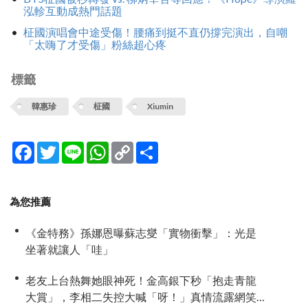
泓軫互動成熱門話題
柾國演唱會中途受傷！腰痛到挺不直仍撐完演出，自嘲
「太嗨了才受傷」粉絲超心疼
標籤
韓惠珍
柾國
Xiumin
Facebook
Twitter
Line
WhatsApp
Copy
分
Link
享
為您推薦
《金特務》孫娜恩曝蘇志燮「實物衝擊」：光是
坐著就讓人「哇」
老友上台熱舞她眼神死！金高銀下秒「抱走青龍
大賞」，李相二失控大喊「呀！」真情流露網笑