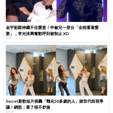
金宇彬眼神藏不住愛意！申敏兒一登台「全程看著愛
妻」，李光洙興奮歡呼到被制止 XD
明星
Secret新歌短片挨轟「醜化50多歲的人」掀世代歧視爭
議！網怒：看了很不舒服
KPOP