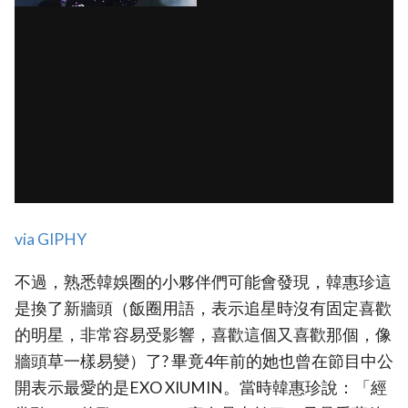
via GIPHY
不過，熟悉韓娛圈的小夥伴們可能會發現，韓惠珍這
是換了新牆頭（飯圈用語，表示追星時沒有固定喜歡
的明星，非常容易受影響，喜歡這個又喜歡那個，像
牆頭草一樣易變）了? 畢竟4年前的她也曾在節目中公
開表示最愛的是EXO XIUMIN。當時韓惠珍說：「經