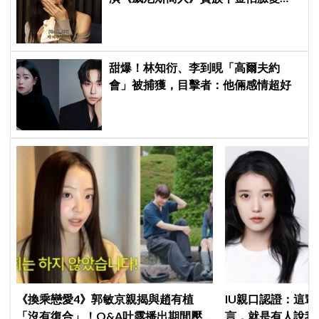
圓：天天只吃蛋和鍋巴
甜爆！林知衍、李到晛「高爾夫約
會」被捕獲，目擊者：他倆感情超好
《換乘戀愛4》郭敏京親揭與趙有植
IU親口認證：這
「沒有復合」！Q&A吐露播出期間壓
言，就是有人說我