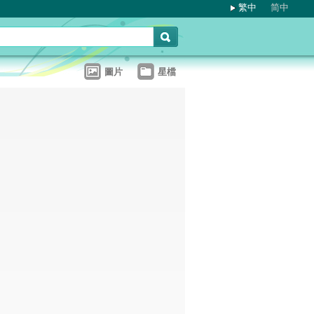
繁中
简中
圖片
星檔