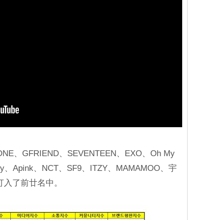
E、GFRIEND、SEVENTEEN、EXO、Oh My
ekly、Apink、NCT、SF9、ITZY、MAMAMOO、宇
 也都打入了前廿名中。