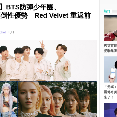
】BTS防彈少年團、
熱門
倒性優勢 Red Velvet 重返前
chel
9
秀英首度
犯罪集
「元斌＋
國傳奇
來了！