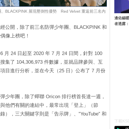
ACKPINK 展現壓倒性優勢 Red Velvet 重返前三名內
邊佑錫
者透露
公開，除了前三名防彈少年團、BLACKPINK 和
哪些偶像上榜吧！
月 24 日起至 2020 年 7 月 24 日間，針對 100
了 104,306,973 件數據，並就品牌參與、互
目進行分析，並在今天（25 日）公布了 7 月份
。
少年團，除了蟬聯 Oricon 排行榜首長達一週，
在與他們有關的連結中，最常出現「登上」（節
，三大關鍵字則是「告示牌」、”YouTube” 和
下載KSD