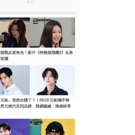
廣告
挑戰反派角色！新片《特務搞飛機2》化身
團首腦
元彬」竟然合體了？！RIIZE元彬攜手韓
美男元斌代言同品牌，韓網瘋喊：兩個帥哥