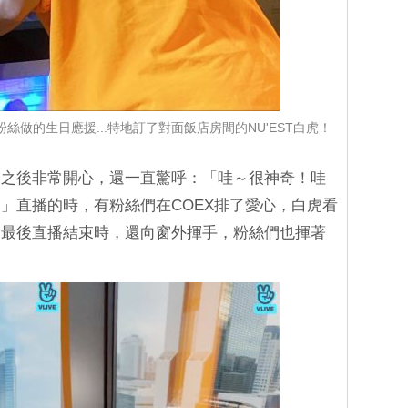
做的生日應援...特地訂了對面飯店房間的NU'EST白虎！
到之後非常開心，還一直驚呼：「哇～很神奇！哇
」直播的時，有粉絲們在COEX排了愛心，白虎看
。最後直播結束時，還向窗外揮手，粉絲們也揮著