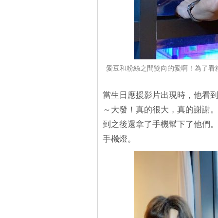
愛豆和粉絲之間雙向的愛啊！為了看粉絲
當生日應援影片出現時，他看
～大發！真的很大，真的謝謝。
到之後還拿了手機幫下了他們
手機燈。