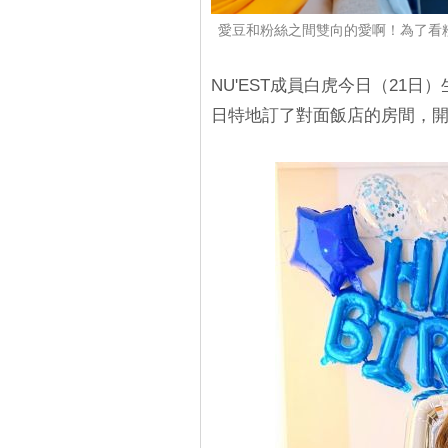
愛豆和粉絲之間雙向的愛啊！為了看粉絲
NU'EST成員白虎今日（21
日特地訂了對面飯店的房間，開了