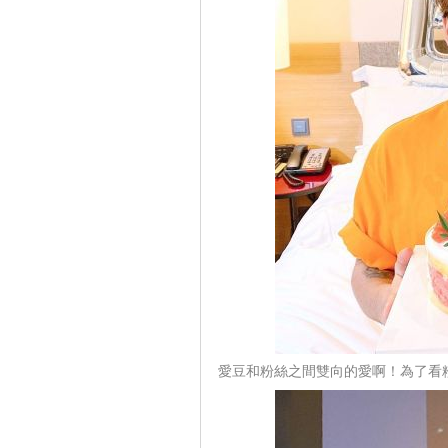
愛豆和粉絲之間雙向的愛啊！為了看粉絲