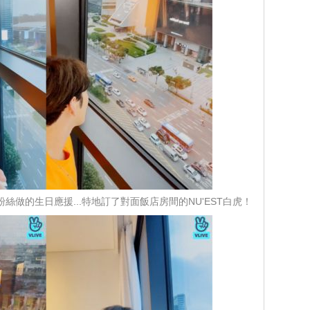
做的生日應援...特地訂了對面飯店房間的NU'EST白虎！