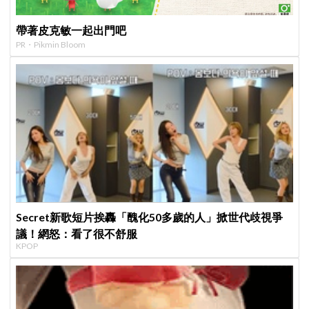
帶著皮克敏一起出門吧
PR・Pikmin Bloom
Secret新歌短片挨轟「醜化50多歲的人」掀世代歧視爭
議！網怒：看了很不舒服
KPOP