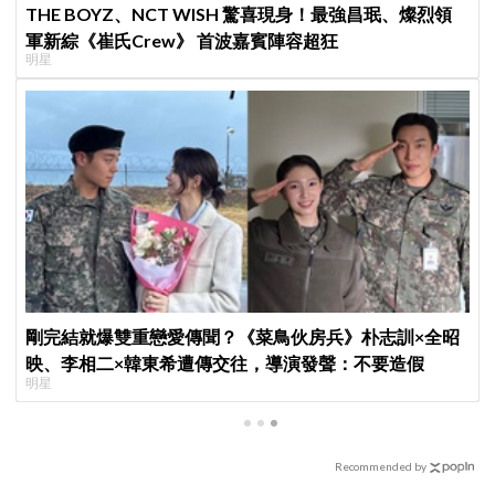
THE BOYZ、NCT WISH 驚喜現身！最強昌珉、燦烈領
軍新綜《崔氏Crew》 首波嘉賓陣容超狂
明星
剛完結就爆雙重戀愛傳聞？《菜鳥伙房兵》朴志訓×全昭
映、李相二×韓東希遭傳交往，導演發聲：不要造假
明星
Recommended by