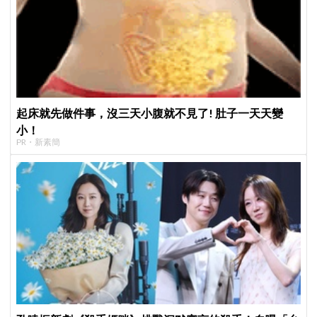
起床就先做件事，沒三天小腹就不見了! 肚子一天天變
小！
PR・新素簡