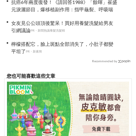
抗癌6年兩度復發！《請回答1988》「餘暉」崔盛
元淚灑節目，爆移植副作用：指甲龜裂、呼吸喘
女友見公公頭頂後驚呆！買好用養髮洗髮給男友
引網議論
PR・新聞熱議養髮洗髮精
檸檬搭配它，臉上斑點全部消失了，小肚子都變
平坦了
PR・新素簡
Recommended by
您也可能喜歡這些文章