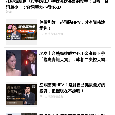
孔曉振新劇《殺手媽咪》挑戰沉默寡言的殺手！自曝「台
詞超少」：背詞壓力小很多XD
韓劇
伴侶和妳一起預防HPV，才有資格說
愛妳！
PR・台灣癌症基金會
老友上台熱舞她眼神死！金高銀下秒
「抱走青龍大賞」，李相二失控大喊
「呀！」真情流露網笑翻
立即諮詢HPV！是對自己健康最好的
投資，把握現在不嫌晚！
PR・台灣癌症基金會