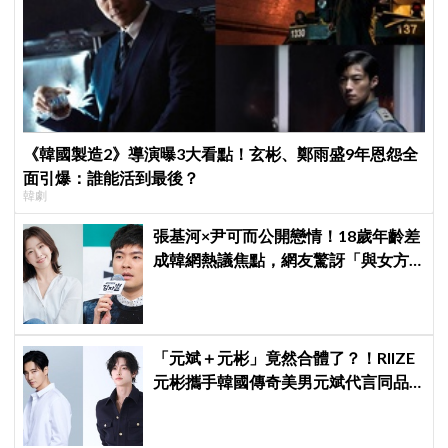
《韓國製造2》導演曝3大看點！玄彬、鄭雨盛9年恩怨全
面引爆：誰能活到最後？
韓劇
張基河×尹可而公開戀情！18歲年齡差
成韓網熱議焦點，網友驚訝「與女方
媽媽僅差5歲」
「元斌＋元彬」竟然合體了？！RIIZE
元彬攜手韓國傳奇美男元斌代言同品
牌，韓網瘋喊：兩個帥哥來了！