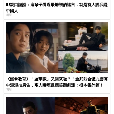
IU親口認證：這輩子看過最離譜的謠言，就是有人說我是
中國人
明星
《鐵拳教育》「羅華振」又回來啦？！金武烈合體九雲高
中混混拍廣告，兩人嚇壞反應笑翻劇迷：根本番外篇！
明星