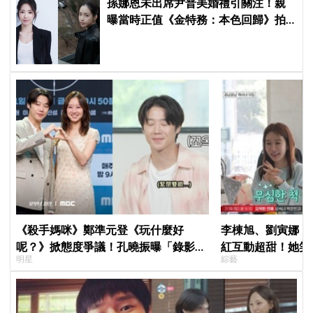
孫娜恩未出席尹普美婚禮引關注！親
曝當時正值《金特務：本色回歸》拍
攝尾聲，暖喊Apink情誼始終不變
《殺手媽咪》鄭準元登《玩什麼好
李棟旭、劉寅娜《
呢？》掀態度爭議！孔曉振曝「錄影後
紅互動超甜！她笑
明星
綜藝
真的吐了」心疼喊：沒能救你
的夫妻」