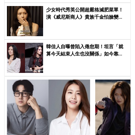
少女時代秀英公開超嚴格減肥菜單！
演《威尼斯商人》貴族千金怕臉變
圓：天天只吃蛋和鍋巴
韓佳人自曝曾陷入倦怠期！坦言「就
算今天結束人生也沒關係」如今靠
YouTube重拾生活樂趣