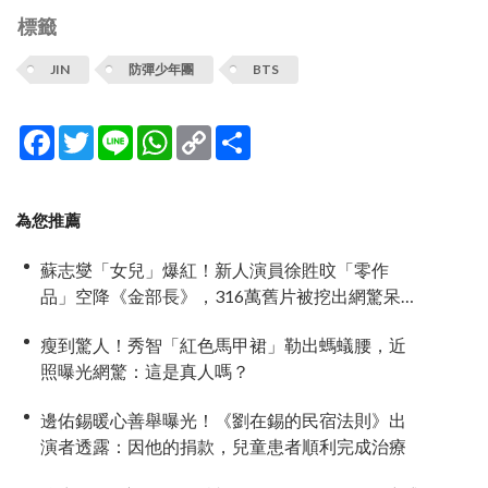
標籤
JIN
防彈少年團
BTS
Facebook
Twitter
Line
WhatsApp
Copy
分
Link
享
為您推薦
蘇志燮「女兒」爆紅！新人演員徐貹旼「零作
品」空降《金部長》，316萬舊片被挖出網驚呆：
星味藏不住！
瘦到驚人！秀智「紅色馬甲裙」勒出螞蟻腰，近
照曝光網驚：這是真人嗎？
邊佑錫暖心善舉曝光！《劉在錫的民宿法則》出
演者透露：因他的捐款，兒童患者順利完成治療