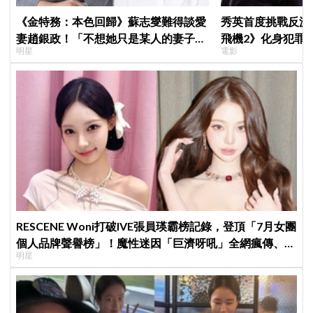
《金特務：本色回歸》蘇志燮難得談愛
秀英首度挑戰反派
妻趙銀政！「不想她只是某人的妻子」
飛機2》化身犯罪
明星
電影
一句話展現滿滿尊重與愛
RESCENE Woni打破IVE張員瑛霸榜記錄，登頂「7月女團
個人品牌聲譽榜」！魔性迷因「巨濟呀吼」全網瘋傳、逆
明星
襲Melon第一