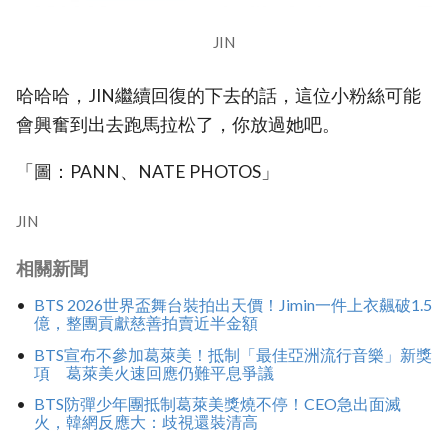
JIN
哈哈哈，JIN繼續回復的下去的話，這位小粉絲可能
會興奮到出去跑馬拉松了，你放過她吧。
「圖：PANN、NATE PHOTOS」
JIN
相關新聞
BTS 2026世界盃舞台裝拍出天價！Jimin一件上衣飆破1.5
億，整團貢獻慈善拍賣近半金額
BTS宣布不參加葛萊美！抵制「最佳亞洲流行音樂」新獎
項 葛萊美火速回應仍難平息爭議
BTS防彈少年團抵制葛萊美獎燒不停！CEO急出面滅
火，韓網反應大：歧視還裝清高