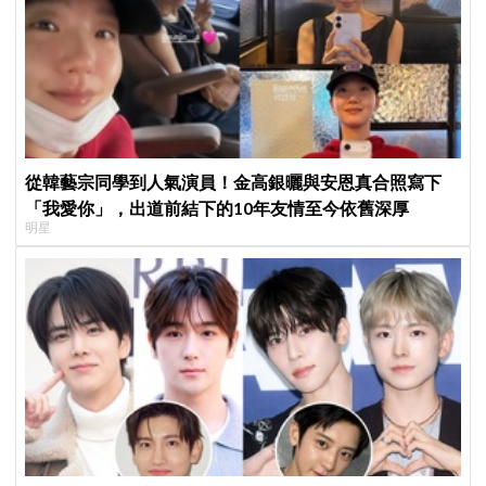
從韓藝宗同學到人氣演員！金高銀曬與安恩真合照寫下
「我愛你」，出道前結下的10年友情至今依舊深厚
明星