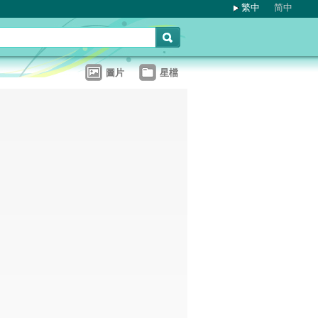
繁中
简中
圖片
星檔