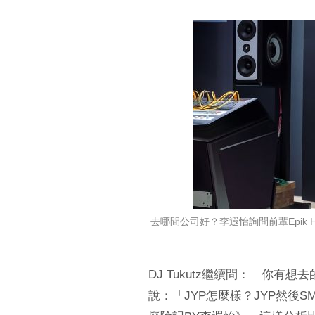
去哪間公司好？李遐怡詢問前輩Epik Hi
DJ Tukutz繼續問：「你有
說：「JYP怎麼樣？JYP然後S