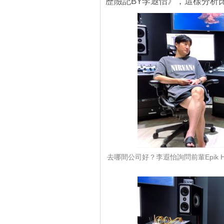
歷險記BY李遐怡》，這樣分析
去哪間公司好？李遐怡詢問前輩Epik Hi