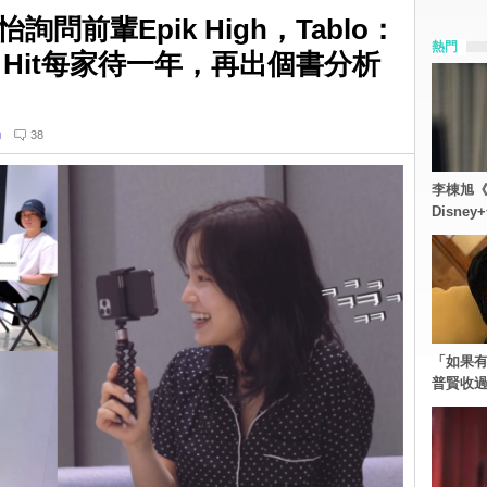
問前輩Epik High，Tablo：
熱門
g Hit每家待一年，再出個書分析
n
38
李棟旭《
Disn
「如果有
普賢收