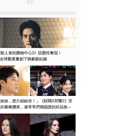
廣告
殺人者的購物中心2》話題性奪冠！
ey+全球觀看量創下韓劇新紀錄
妹妹，想介紹給你！」《財閥X刑警2》安
過的最棒讚美，連哥哥們都認證的好品格～