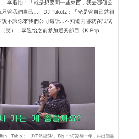
情。」李遐怡：「就是想要問一些東西，我去哪個公
只管我們自己...」DJ Tukutz：「光是管自己就很
是在說不讓你來我們公司這話...不知道去哪就在試試
（笑），李遐怡之前參加選秀節目《K-Pop
gh，Tablo：「JYP然後SM、Big Hit每家待一年，再出個書