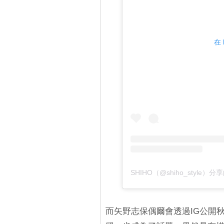
在 
SHIHO（@shiho_style）
而矢野志保偶爾會透過IG公開