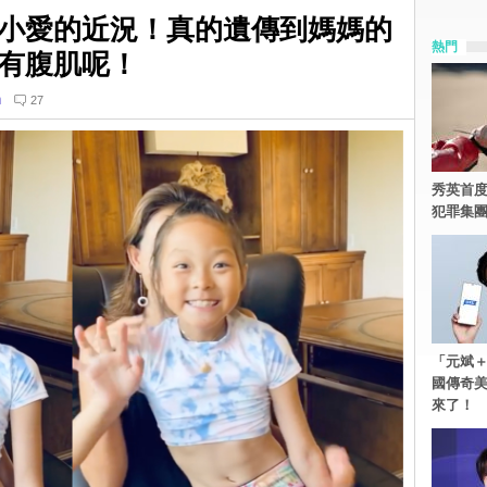
小愛的近況！真的遺傳到媽媽的
熱門
有腹肌呢！
n
27
秀英首度
犯罪集
「元斌＋
國傳奇
來了！