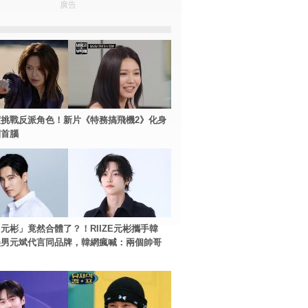
廣告
挑戰反派角色！新片《特務搞飛機2》化身
團首腦
元彬」竟然合體了？！RIIZE元彬攜手韓
美男元斌代言同品牌，韓網瘋喊：兩個帥哥