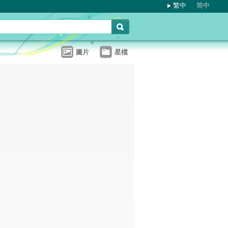
繁中
简中
圖片
星檔