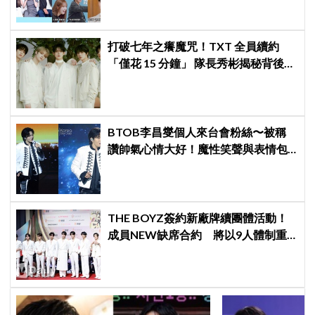
識」！
打破七年之癢魔咒！TXT 全員續約
「僅花 15 分鐘」 隊長秀彬揭秘背後原
因：大家都帶好了答案！
BTOB李昌燮個人來台會粉絲〜被稱
讚帥氣心情大好！魔性笑聲與表情包
大放送
THE BOYZ簽約新廠牌續團體活動！
成員NEW缺席合約 將以9人體制重
啟新篇章