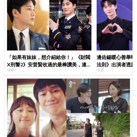
「如果有妹妹，想介紹給你！」《財閥
邊佑錫暖心善舉曝
X刑警2》安普賢收過的最棒讚美，連
法則》出演者透露
韓劇
明星
哥哥們都認證的好品格～
患者順利完成治療