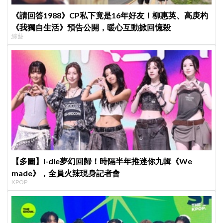
《請回答1988》CP私下竟是16年好友！柳惠英、高庚杓
《我獨自生活》預告公開，暖心互動掀回憶殺
綜藝
【多圖】i-dle夢幻回歸！時隔半年推迷你九輯《We
made》，全員火辣現身記者會
KPOP