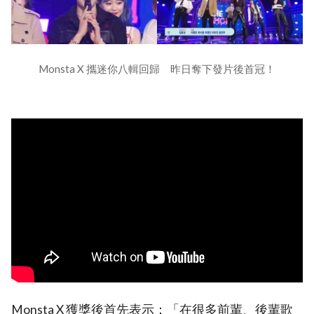
Monsta X 攜迷你八輯回歸 昨日奪下發片後首冠！
Monsta X 獲獎後首先表示：「在很多前輩、後輩歌