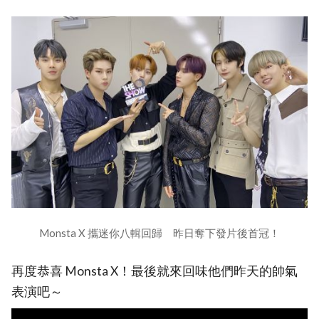
Monsta X 攜迷你八輯回歸 昨日奪下發片後首冠！
再度恭喜 Monsta X！最後就來回味他們昨天的帥氣
表演吧～