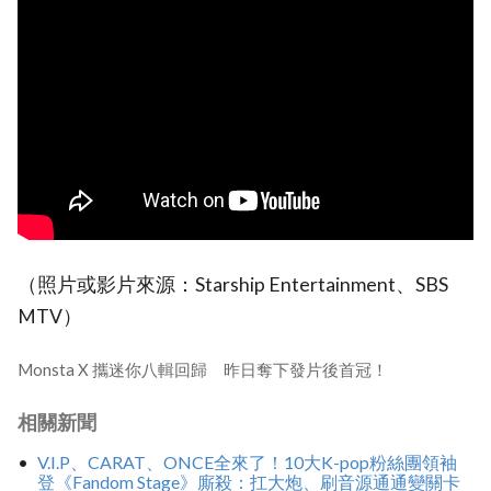
（照片或影片來源：Starship Entertainment、SBS
MTV）
Monsta X 攜迷你八輯回歸 昨日奪下發片後首冠！
相關新聞
V.I.P、CARAT、ONCE全來了！10大K-pop粉絲團領袖
登《Fandom Stage》廝殺：扛大炮、刷音源通通變關卡