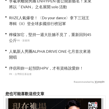
李羲承離開男團 ENHYPEN 後公開新藝名！未來
將以「EVAN」之名展開 solo 活動
RIIZE人氣爆發！〈Do your dance〉拿下三冠王
專輯《II》登全球多國排行榜冠軍
檸檬加它，堅持一週大肚腩不見了，重新回到45
公斤
PR・新素簡
人氣新人男團ALPHA DRIVE ONE 七月首次來港
開唱
伴侶和妳一起預防HPV，才有資格說愛妳！
PR・台灣癌症基金會
Recommended by
您也可能喜歡這些文章