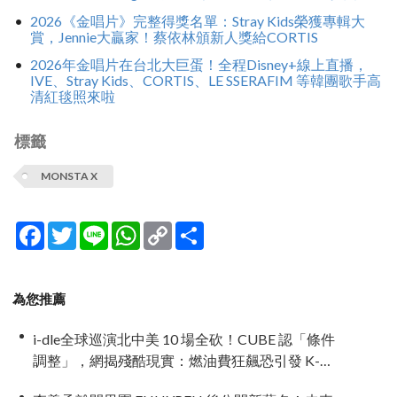
2026《金唱片》完整得獎名單：Stray Kids榮獲專輯大
賞，Jennie大贏家！蔡依林頒新人獎給CORTIS
2026年金唱片在台北大巨蛋！全程Disney+線上直播，
IVE、Stray Kids、CORTIS、LE SSERAFIM 等韓團歌手高
清紅毯照來啦
標籤
MONSTA X
Facebook
Twitter
Line
WhatsApp
Copy
分
Link
享
為您推薦
i-dle全球巡演北中美 10 場全砍！CUBE 認「條件
調整」，網揭殘酷現實：燃油費狂飆恐引發 K-
Pop 棄美潮？