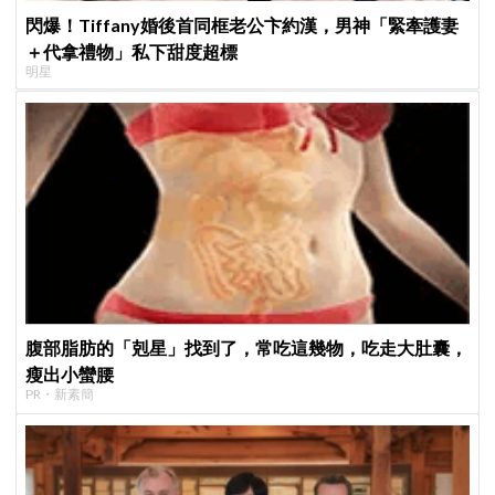
閃爆！Tiffany婚後首同框老公卞約漢，男神「緊牽護妻
＋代拿禮物」私下甜度超標
明星
腹部脂肪的「剋星」找到了，常吃這幾物，吃走大肚囊，
瘦出小蠻腰
PR・新素簡