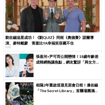
劉在錫追星成功！《劉QUIZ》同框《奧德賽》諾蘭導
演、麥特戴蒙 害羞比YA幸福笑容藏不住
綜藝
張基河×尹可而公開戀情！18歲年齡差
成韓網熱議焦點，網友驚訝「與女方
媽媽僅差5歲」
相隔2年重啟巡迴見面會日程！邊佑錫
「The Secret Library」首爾場圓滿結
束，見粉絲四葉草應援淚眼汪汪