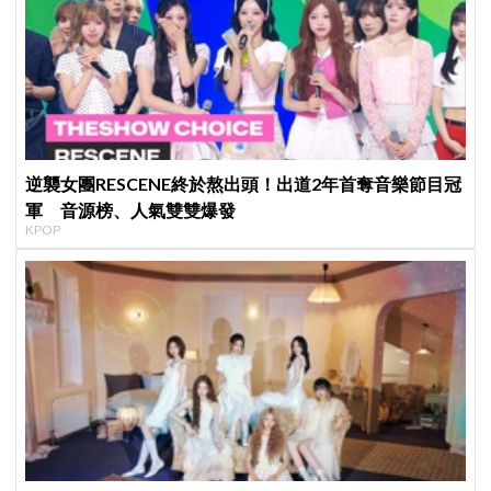
逆襲女團RESCENE終於熬出頭！出道2年首奪音樂節目冠
軍 音源榜、人氣雙雙爆發
KPOP