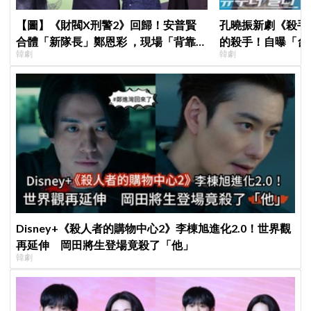
【圖】《財閥X刑警2》回歸！安普賢
孔曉振新劇《殺手
合體「新隊長」鄭恩彩 ，現場「背靠背
的殺手！自曝「台
韓劇
韓劇
比槍」霸氣爆棚
小很多XD
Disney+《殺人者的購物中心2》李棟旭進化2.0！世界觀
再延伸 岡田將生登場竟殺了「他」
韓劇