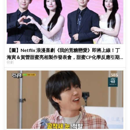
【圖】Netflix 浪漫喜劇《我的荒糖戀愛》即將上線！丁
海寅＆賀營甜蜜亮相製作發表會，甜蜜CP化學反應引期
韓劇
待