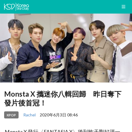
Monsta X 攜迷你八輯回歸 昨日奪下
發片後首冠！
Rachel
2020年6月3日 08:46
KPOP
Monsta X 發行〈FANTASIA X〉後到昨天剛好滿一