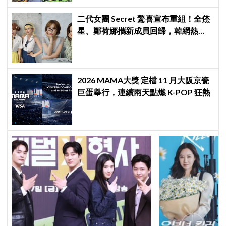
二代女團 Secret 驚喜宣布重組！全烋
星、鄭荷娜攜新成員回歸，韓網熱
議：非要選新成員嗎？
2026 MAMA大獎 定檔 11 月大阪京瓷
巨蛋舉行，連續兩天點燃 K-POP 狂熱