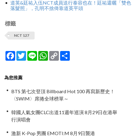
道英&廷祐入伍NCT成員送行泰容也在！廷祐還曬「雙色
落髮照」，孔明不捨倚靠道英平頭
標籤
NCT 127
Facebook
Twitter
Line
WhatsApp
Copy
分
Link
享
為您推薦
BTS 第七次登頂 Billboard Hot 100 再寫新歷史！
〈SWIM〉席捲全球榜單～
韓國人氣女團CLC出道11週年巡演 8月29日在港舉
行演唱會
激新 K-Pop 男團 EMOTI:M 8月9日襲港