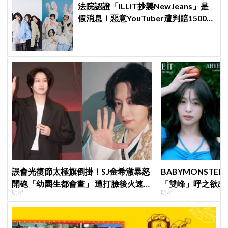
法院認證「ILLIT抄襲NewJeans」是
假消息！惡意YouTuber遭判賠1500
萬，HYBE維權勝訴
誤會光復節太極旗倒掛！SJ金希澈暴怒
BABYMONSTE
開砲「幼園生都會畫」 遭打臉後火速道
「雙峰」呼之欲出
明星
明星
歉：是我蠢
小動作！網：造型