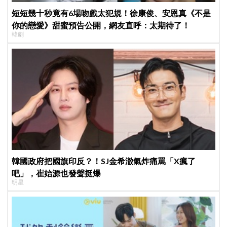
短短幾十秒竟有6場吻戲太犯規！徐康俊、安恩真《不是
你的戀愛》甜蜜預告公開，網友直呼：太期待了！
韓劇
韓國政府把國旗印反？！SJ金希澈氣炸痛罵「X瘋了
吧」，崔始源也發聲挺爆
明星