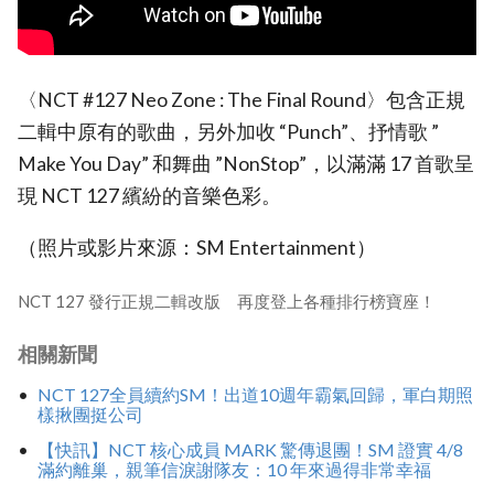
〈NCT #127 Neo Zone : The Final Round〉包含正規
二輯中原有的歌曲，另外加收 “Punch”、抒情歌 ”
Make You Day” 和舞曲 ”NonStop”，以滿滿 17 首歌呈
現 NCT 127 繽紛的音樂色彩。
（照片或影片來源：SM Entertainment）
NCT 127 發行正規二輯改版 再度登上各種排行榜寶座！
相關新聞
NCT 127全員續約SM！出道10週年霸氣回歸，軍白期照
樣揪團挺公司
【快訊】NCT 核心成員 MARK 驚傳退團！SM 證實 4/8
滿約離巢，親筆信淚謝隊友：10 年來過得非常幸福