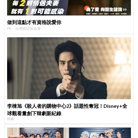
做到這點才有資格說愛你
PR・台灣癌症基金會
李棟旭《殺人者的購物中心2》話題性奪冠！Disney+全
球觀看量創下韓劇新紀錄
韓劇