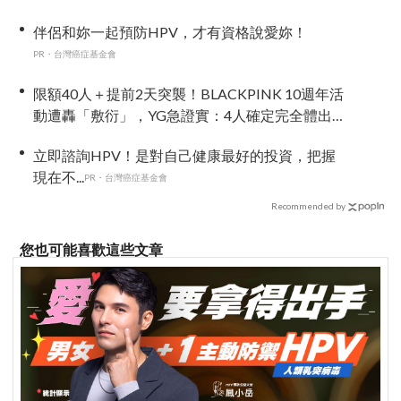
伴侶和妳一起預防HPV，才有資格說愛妳！
PR・台灣癌症基金會
限額40人＋提前2天突襲！BLACKPINK 10週年活
動遭轟「敷衍」，YG急證實：4人確定完全體出
席
立即諮詢HPV！是對自己健康最好的投資，把握
現在不...
PR・台灣癌症基金會
Recommended by
您也可能喜歡這些文章