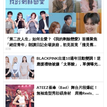
「第二次人生」如何去愛？《我的剩餘戀愛》首播聚焦
「絕症青年」朗讀日記全場淚崩，初見面竟「撞見舊
綜藝
識」！
BLACKPINK出道10週年活動變調！逆
應援禮物被嫌「太寒酸」，單價曝光
引群嘲
ATEEZ崔傘〈Bad〉舞台片段爆紅！
無袖造型秀壯碩身材 席捲Reels、
Shorts演算法