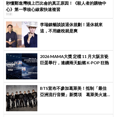
秒懂鄭進灣槓上巴比侖的真正原因！《殺人者的購物中
心》第一季核心線索快速複習
韓劇
李瑞鎮暢談談退休規劃！退休就來
這，不用繳稅就是爽
2026 MAMA大獎 定檔 11 月大阪京瓷
巨蛋舉行，連續兩天點燃 K-POP 狂熱
BTS宣布不參加葛萊美！抵制「最佳
亞洲流行音樂」新獎項 葛萊美火速
回應仍難平息爭議