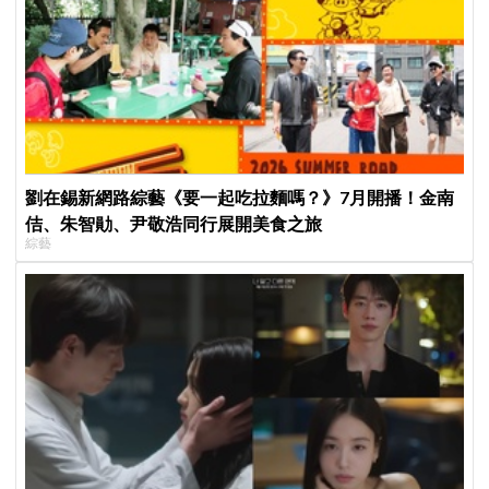
劉在錫新網路綜藝《要一起吃拉麵嗎？》7月開播！金南
佶、朱智勛、尹敬浩同行展開美食之旅
綜藝