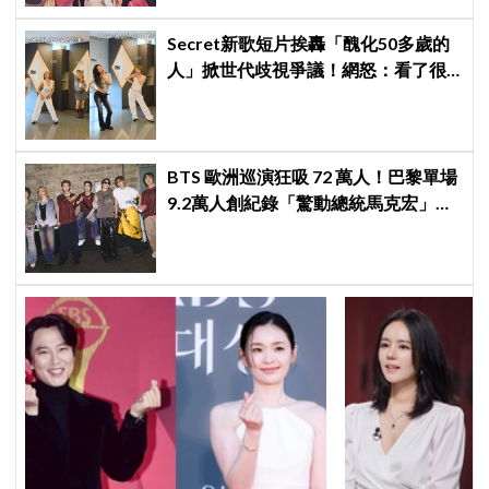
Secret新歌短片挨轟「醜化50多歲的
人」掀世代歧視爭議！網怒：看了很
不舒服
BTS 歐洲巡演狂吸 72 萬人！巴黎單場
9.2萬人創紀錄「驚動總統馬克宏」下
站直奔世界盃決賽