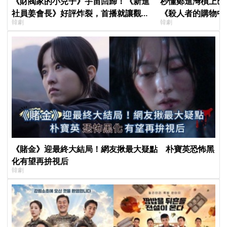
《財閥家的小兒子》宇宙回歸！《新進
秒懂鄭進灣槓上巴
社員姜會長》好評炸裂，首播就讓觀眾
《殺人者的購物中
韓劇
韓劇
多巴胺爆表
快速複習
《賭金》迎最終大結局！網友揪最大疑點 朴寶英恐怖黑
化有望再拚視后
韓劇