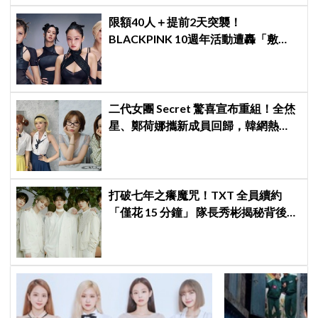
限額40人＋提前2天突襲！
BLACKPINK 10週年活動遭轟「敷
衍」，YG急證實：4人確定完全體出
席
二代女團 Secret 驚喜宣布重組！全烋
星、鄭荷娜攜新成員回歸，韓網熱
議：非要選新成員嗎？
打破七年之癢魔咒！TXT 全員續約
「僅花 15 分鐘」 隊長秀彬揭秘背後原
因：大家都帶好了答案！