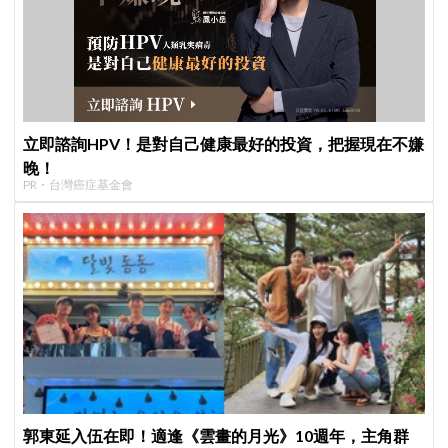
立即諮詢HPV！是對自己健康最好的投資，把握現在不嫌
晚！
PR・台灣癌症基金會
郭東延入伍在即！適逢《雲畫的月光》10週年，主角群