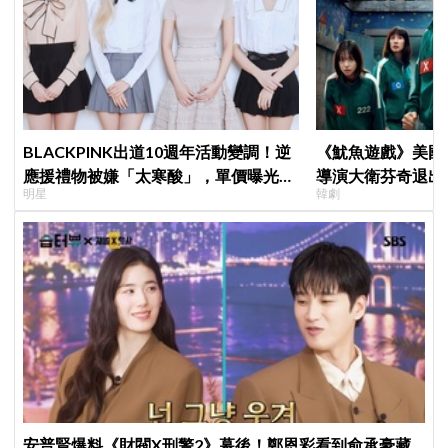
BLACKPINK出道10週年活動變調！逆
《魷魚遊戲》美國
應援禮物被嫌「太寒酸」，單價曝光引
導演大衛芬奇退出
明星
韓劇
群嘲
聞也破局
安普賢爆料《財閥X刑警2》幕後！鄭恩彩看到俞承豪藏