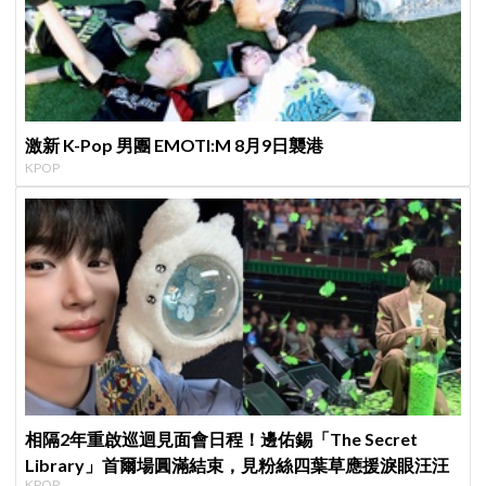
激新 K-Pop 男團 EMOTI:M 8月9日襲港
KPOP
相隔2年重啟巡迴見面會日程！邊佑錫「The Secret
Library」首爾場圓滿結束，見粉絲四葉草應援淚眼汪汪
KPOP