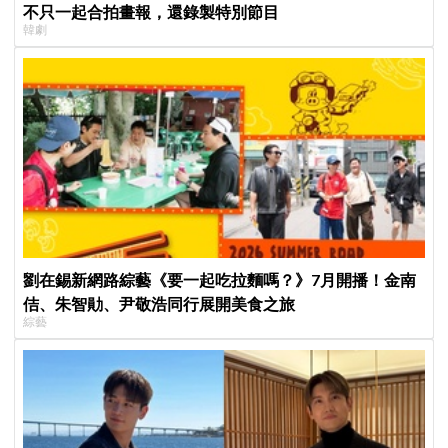
不只一起合拍畫報，還錄製特別節目
韓劇
劉在錫新網路綜藝《要一起吃拉麵嗎？》7月開播！金南
佶、朱智勛、尹敬浩同行展開美食之旅
綜藝