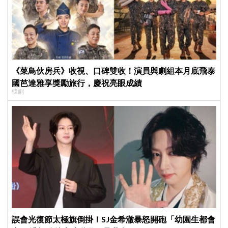
《菜鳥伙房兵》收視、口碑雙收！演員與劇組本月底飛泰
國芭達雅享獎勵旅行，慶祝亮眼成績
韓劇
誤會光復節太極旗倒掛！SJ金希澈暴怒開砲「幼園生都會