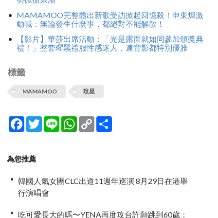
MAMAMOO完整體出新歌受訪掀起回憶殺！申東燁激
動喊：無論發生什麼事，都絕對不能解散！
【影片】華莎出席活動：「光是露面就如同參加頒獎典
禮！」整套曜黑禮服性感迷人，連背影都特別優雅
標籤
MAMAMOO
玟星
Facebook
Twitter
Line
WhatsApp
Copy
分
Link
享
為您推薦
韓國人氣女團CLC出道11週年巡演 8月29日在港舉
行演唱會
吃可愛長大的嗎〜YENA再度攻台許願跳到60歲：