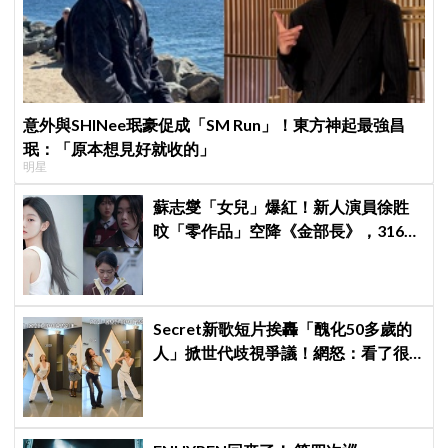
意外與SHINee珉豪促成「SM Run」！東方神起最強昌
珉：「原本想見好就收的」
明星
蘇志燮「女兒」爆紅！新人演員徐貹
旼「零作品」空降《金部長》，316萬
舊片被挖出網驚呆：星味藏不住！
Secret新歌短片挨轟「醜化50多歲的
人」掀世代歧視爭議！網怒：看了很
不舒服