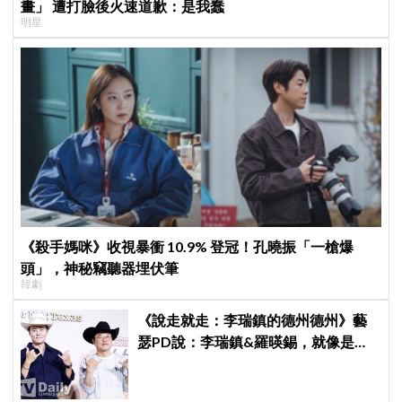
畫」 遭打臉後火速道歉：是我蠢
明星
《殺手媽咪》收視暴衝 10.9% 登冠！孔曉振「一槍爆
頭」，神秘竊聽器埋伏筆
韓劇
《說走就走：李瑞鎮的德州德州》藝
瑟PD說：李瑞鎮&羅暎錫，就像是浪
漫喜劇的男女主角一樣XD