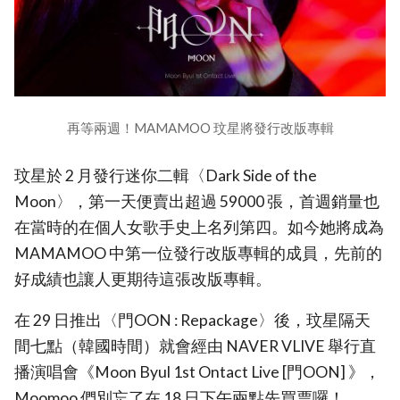
再等兩週！MAMAMOO 玟星將發行改版專輯
玟星於 2 月發行迷你二輯〈Dark Side of the
Moon〉，第一天便賣出超過 59000 張，首週銷量也
在當時的在個人女歌手史上名列第四。如今她將成為
MAMAMOO 中第一位發行改版專輯的成員，先前的
好成績也讓人更期待這張改版專輯。
在 29 日推出〈門OON : Repackage〉後，玟星隔天
間七點（韓國時間）就會經由 NAVER VLIVE 舉行直
播演唱會《Moon Byul 1st Ontact Live [門OON] 》，
Moomoo 們別忘了在 18 日下午兩點先買票囉！