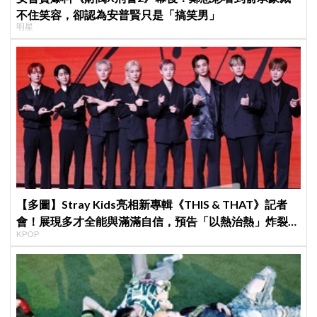
不住笑容，卻認為安普賢只是「搞笑男」
明星
【多圖】Stray Kids亮相新專輯《THIS & THAT》記者
會！展現多才全能與滿滿自信，預告「以熱治熱」炸裂夏
KPOP
日音樂圈