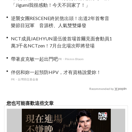
「Jigumi我很感動！今天不回家了！」
逆襲女團RESCENE終於熬出頭！出道2年首奪音
樂節目冠軍 音源榜、人氣雙雙爆發
NCT成員JAEHYUN退伍後首場首爾見面會動員1
萬3千名NCTzen！7月台北場次即將登場
帶著皮克敏一起出門吧
PR・Pikmin Bloom
伴侶和妳一起預防HPV，才有資格說愛妳！
PR・台灣癌症基金會
Recommended by
您也可能喜歡這些文章