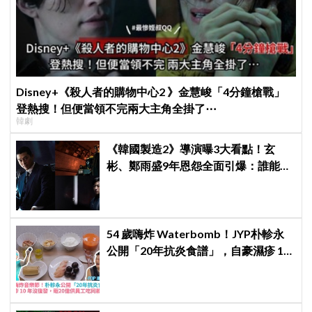
Disney+《殺人者的購物中心2 》金慧峻「4分鐘槍戰」
登熱搜！但便當領不完兩大主角全掛了⋯
韓劇
《韓國製造2》導演曝3大看點！玄
彬、鄭雨盛9年恩怨全面引爆：誰能活
到最後？
54 歲嗨炸 Waterbomb！JYP朴軫永
公開「20年抗炎食譜」，自豪濕疹 10
年沒復發、砸20億供員工吃同款有機
餐