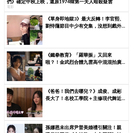
們》確定中秋上映，還原1974韓第一夫人暗殺疑雲
電影
《單身即地獄3》最大反轉！李官熙、
劉恃蘟節目中少有交集，沒想到戲外
低調交往成真，甜蜜約會照曝光
《鐵拳教育》「羅華振」又回來
啦？！金武烈合體九雲高中混混拍廣
告，兩人嚇壞反應笑翻劇迷：根本番
外篇！
《爸爸！我們去哪兒？》成俊、成彬
長大了！名校工學院＋主修現代舞近
況曝光，網嘆：時間過好快
孫娜恩未出席尹普美婚禮引關注！親