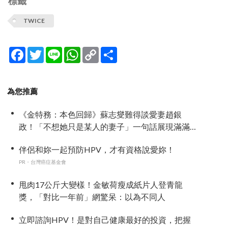
標籤
TWICE
Facebook
Twitter
Line
WhatsApp
Copy
分
Link
享
為您推薦
《金特務：本色回歸》蘇志燮難得談愛妻趙銀
政！「不想她只是某人的妻子」一句話展現滿滿
尊重與愛
伴侶和妳一起預防HPV，才有資格說愛妳！
PR・台灣癌症基金會
甩肉17公斤大變樣！金敏荷瘦成紙片人登青龍
獎，「對比一年前」網驚呆：以為不同人
立即諮詢HPV！是對自己健康最好的投資，把握