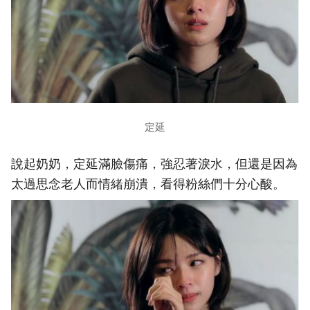
定延
說起奶奶，定延滿臉傷痛，強忍著淚水，但還是因為
太過思念老人而情緒崩潰，看得粉絲們十分心酸。