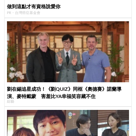
做到這點才有資格說愛你
PR・台灣癌症基金會
劉在錫追星成功！《劉QUIZ》同框《奧德賽》諾蘭導
演、麥特戴蒙 害羞比YA幸福笑容藏不住
綜藝