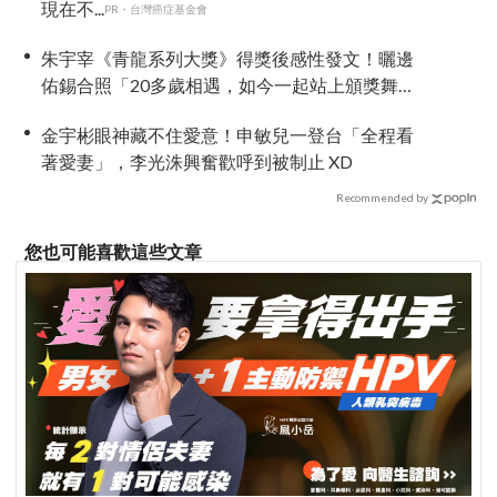
現在不...
PR・台灣癌症基金會
朱宇宰《青龍系列大獎》得獎後感性發文！曬邊
佑錫合照「20多歲相遇，如今一起站上頒獎舞
台」
金宇彬眼神藏不住愛意！申敏兒一登台「全程看
著愛妻」，李光洙興奮歡呼到被制止 XD
Recommended by
您也可能喜歡這些文章