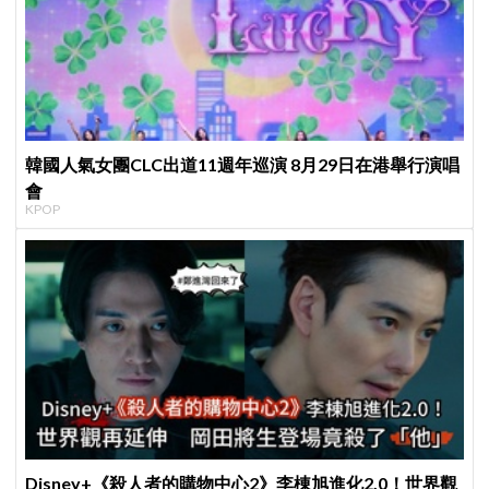
韓國人氣女團CLC出道11週年巡演 8月29日在港舉行演唱
會
KPOP
Disney+《殺人者的購物中心2》李棟旭進化2.0！世界觀