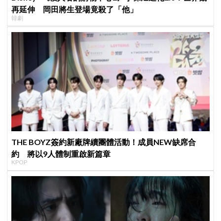
再延伸 岡田將生登場竟殺了「他」
韓劇
THE BOYZ簽約新廠牌續團體活動！成員NEW缺席合
約 將以9人體制重啟新篇章
KPOP