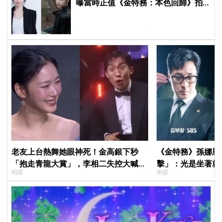
曝當時正值《金特務：本色回歸》拍
攝尾聲，暖喊Apink情誼始終不變
老友上台熱舞她眼神死！金高銀下秒
《金特務》孫娜恩
「抱走青龍大賞」，李相二失控大喊
擊」：光是坐著就
明星
明星
「呀！」真情流露網笑翻