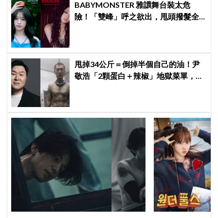
BABYMONSTER 雅譞舞台裝太危
險！「雙峰」呼之欲出，甩頭撥髮全
是護胸小動作！網：造型師出來謝罪
甩掉34公斤＝倒掉半個自己的油！尹
敬浩「2顆蛋白＋辣椒」地獄菜單，你
敢抄嗎？