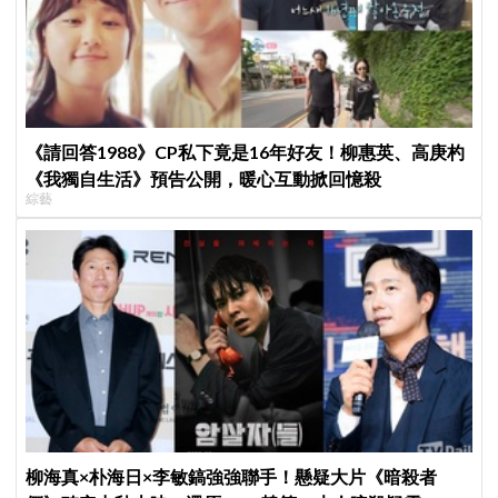
《請回答1988》CP私下竟是16年好友！柳惠英、高庚杓
《我獨自生活》預告公開，暖心互動掀回憶殺
綜藝
柳海真×朴海日×李敏鎬強強聯手！懸疑大片《暗殺者