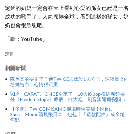
定延的奶奶一定會在天上看到心愛的孫女已經是一名
成功的歌手了，人氣席捲全球，看到這樣的孫女，奶
奶也會很欣慰吧。
「圖：YouTube」
定延
相關新聞
隊長真的要走了？傳TWICE志效設1人公司，深夜長文向
粉絲告白：心情很沉重
V.I.P、CARAT、ONCE全來了！10大K-pop粉絲團領袖
登《Fandom Stage》廝殺：扛大炮、刷音源通通變關卡
【多圖】TWICE MISAMO機場時尚美翻！Mina、
Sana、Momo清晨飛日本，包包上「這款配件」成全場
焦點