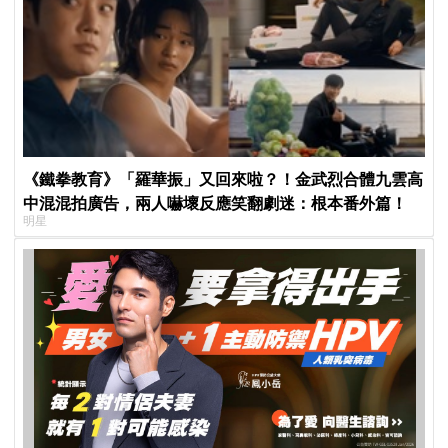
《鐵拳教育》「羅華振」又回來啦？！金武烈合體九雲高
中混混拍廣告，兩人嚇壞反應笑翻劇迷：根本番外篇！
明星