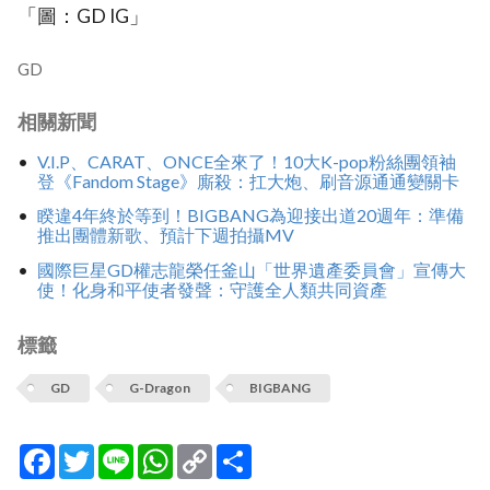
「圖：GD IG」
GD
相關新聞
V.I.P、CARAT、ONCE全來了！10大K-pop粉絲團領袖
登《Fandom Stage》廝殺：扛大炮、刷音源通通變關卡
睽違4年終於等到！BIGBANG為迎接出道20週年：準備
推出團體新歌、預計下週拍攝MV
國際巨星GD權志龍榮任釜山「世界遺產委員會」宣傳大
使！化身和平使者發聲：守護全人類共同資產
標籤
GD
G-Dragon
BIGBANG
Facebook
Twitter
Line
WhatsApp
Copy
分
Link
享