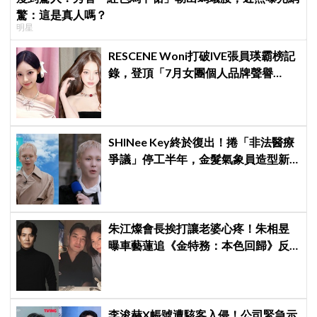
驚：這是真人嗎？
明星
RESCENE Woni打破IVE張員瑛霸榜記
錄，登頂「7月女團個人品牌聲譽
榜」！魔性迷因「巨濟呀吼」全網瘋
傳、逆襲Melon第一
SHINee Key終於復出！捲「非法醫療
爭議」停工半年，金髮氣象員造型新
專輯預告、韓網評價兩極
朱江燦會長挨打讓老婆心疼！朱相昱
曝車藝蓮追《金特務：本色回歸》反
應：「是不是打得太狠了？」
李浚赫X帳號遭駭客入侵！公司緊急示