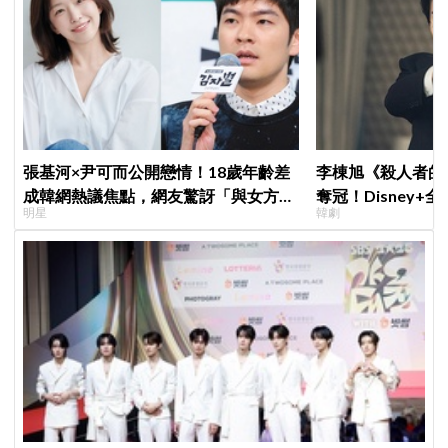
張基河×尹可而公開戀情！18歲年齡差
李棟旭《殺人者的
成韓網熱議焦點，網友驚訝「與女方媽
奪冠！Disney
明星
韓劇
媽僅差5歲」
紀錄