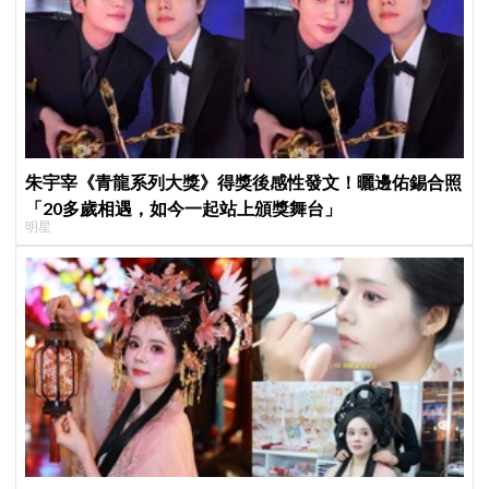
朱宇宰《青龍系列大獎》得獎後感性發文！曬邊佑錫合照
「20多歲相遇，如今一起站上頒獎舞台」
明星