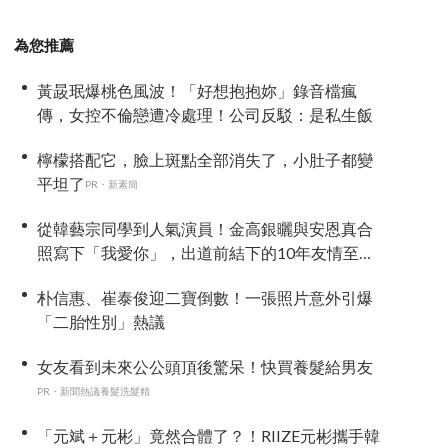
為您推薦
黃晸珉爆桃色風波！「好想抱抱妳」錄音檔瘋
傳，女控不倫戀遭冷處理！公司反駁：是私生飯
檸檬搭配它，臉上斑點全部消失了，小肚子都變
平坦了
PR・新素簡
從韓藝宗同學到人氣演員！金高銀曬與安恩真合
照寫下「我愛你」，出道前結下的10年友情至今
依舊深厚
朴信惠、崔泰俊迎二寶倒數！一張照片意外引爆
「二胎性別」熱議
女友看到未來公公頭頂後驚呆！快買養髮給男友
PR・新聞熱議養髮洗髮精
「元斌＋元彬」竟然合體了？！RIIZE元彬攜手韓