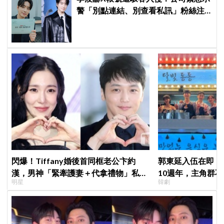
警「別點連結、別查看私訊」粉絲注
意了
閃爆！Tiffany婚後首同框老公卞約
郭東延入伍在即！
漢，男神「緊牽護妻＋代拿禮物」私下
10週年，主角群
明星
韓劇
甜度超標
錄製特別節目