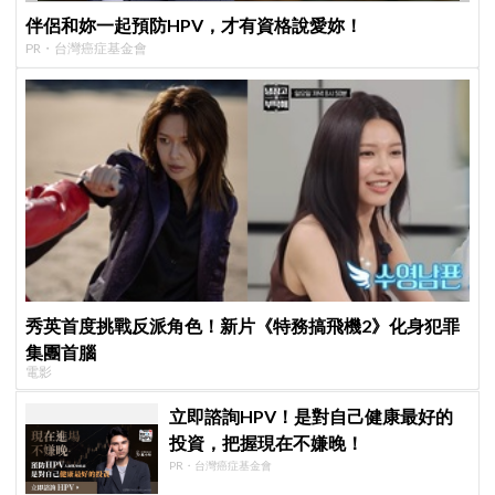
伴侶和妳一起預防HPV，才有資格說愛妳！
PR・台灣癌症基金會
秀英首度挑戰反派角色！新片《特務搞飛機2》化身犯罪
集團首腦
電影
立即諮詢HPV！是對自己健康最好的
投資，把握現在不嫌晚！
PR・台灣癌症基金會