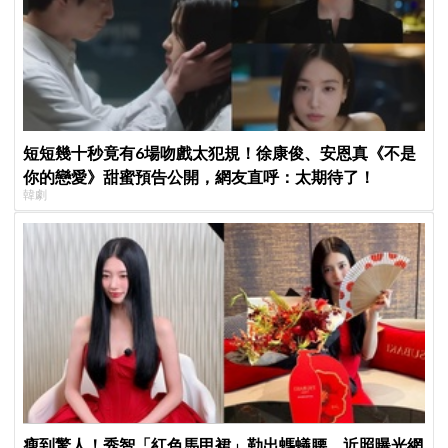
短短幾十秒竟有6場吻戲太犯規！徐康俊、安恩真《不是
你的戀愛》甜蜜預告公開，網友直呼：太期待了！
韓劇
瘦到驚人！秀智「紅色馬甲裙」勒出螞蟻腰，近照曝光網