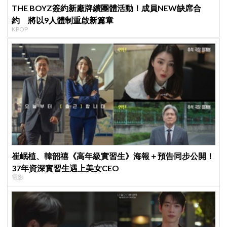
THE BOYZ簽約新廠牌續團體活動！成員NEW缺席合
約 將以9人體制重啟新篇章
KPOP
崔岷植、韓韶禧《高年級實習生》海報＋預告同步公開！
37年資深實習生遇上美女CEO
電影