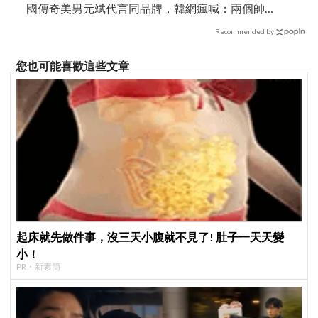
國傳奇美男元斌代言同品牌，韓網瘋喊：兩個帥
哥來了！
Recommended by
您也可能喜歡這些文章
起床就先做件事，沒三天小腹就不見了! 肚子一天天變
小！
PR・新素簡