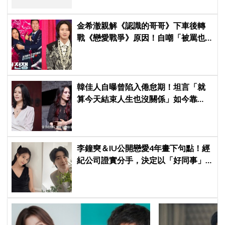
金希澈親解《認識的哥哥》下車後轉
戰《戀愛戰爭》原因！自嘲「被罵也
活該」：無法接受自己分心
韓佳人自曝曾陷入倦怠期！坦言「就
算今天結束人生也沒關係」如今靠
YouTube重拾生活樂趣
李鐘奭＆IU公開戀愛4年畫下句點！經
紀公司證實分手，決定以「好同事」
身分相處