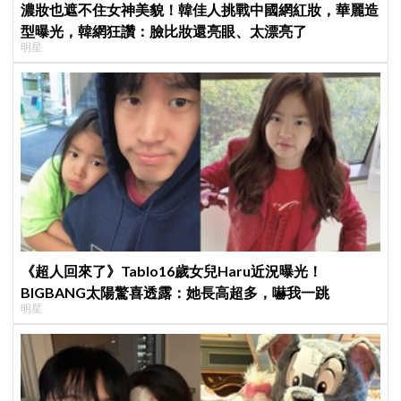
濃妝也遮不住女神美貌！韓佳人挑戰中國網紅妝，華麗造
型曝光，韓網狂讚：臉比妝還亮眼、太漂亮了
明星
《超人回來了》Tablo16歲女兒Haru近況曝光！
BIGBANG太陽驚喜透露：她長高超多，嚇我一跳
明星