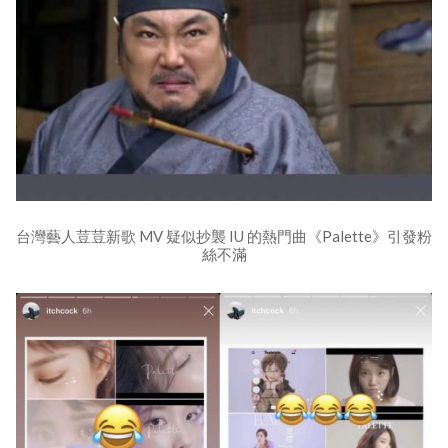
台灣藝人荳荳新歌 MV 疑似抄襲 IU 的熱門曲《Palette》引發粉
絲不滿