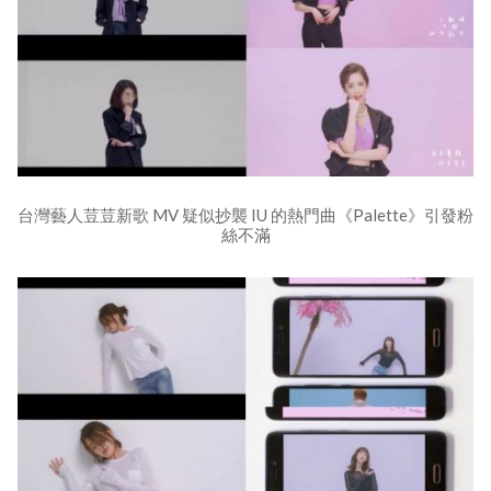
台灣藝人荳荳新歌 MV 疑似抄襲 IU 的熱門曲《Palette》引發粉
絲不滿