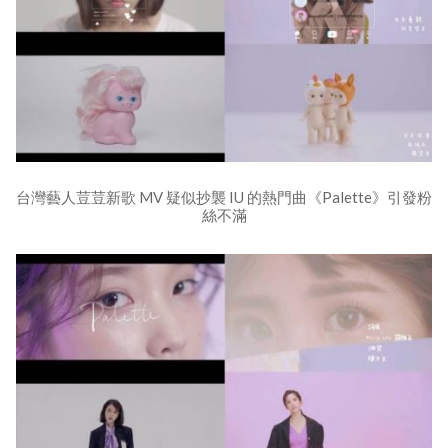
台灣藝人荳荳新歌 MV 疑似抄襲 IU 的熱門曲《Palette》引發粉
絲不滿