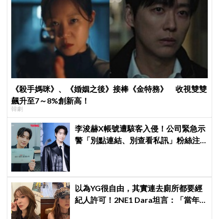
《殺手媽咪》、《婚姻之後》接棒《金特務》 收視雙雙
飆升至7～8%創新高！
韓劇
李浚赫X帳號遭駭客入侵！公司緊急示
警「別點連結、別查看私訊」粉絲注
意了
以為YG很自由，其實連去廁所都要經
紀人許可！2NE1 Dara坦言：「當年
超羨慕少女時代」