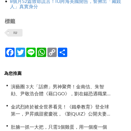
8個月52篇致命謊言！IU跨海美國開告，誓揪出「藏鏡
人」真實身分
標籤
IU
Facebook
Twitter
Line
WhatsApp
Copy
分
Link
享
為您推薦
演藝圈 3 大「話癆」男神聚齊！金南佶、朱智
勛、尹敬浩合體《藉口GO》，劉在錫恐遇職業生
涯最強對手
金武烈終於被全世界看見！《鐵拳教育》登全球
第一，尹昇娥甜蜜慶祝，《劉QUIZ》公開夫妻相
擁落淚故事
肚腩一抓一大把，只需1個雞蛋，用一個瘦一個