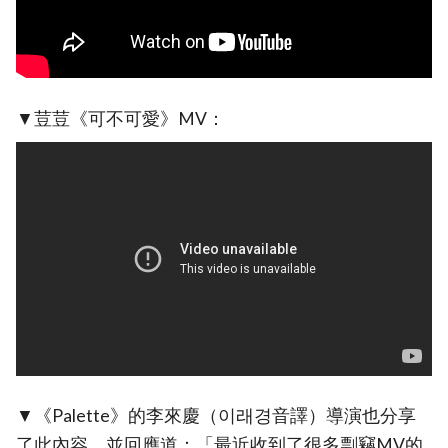
▼荳荳《可不可愛》MV：
▼《Palette》的李來慶（이래경音譯）導演也分享
了此內容，並回應道：「最近收到了很多剽竊MV的