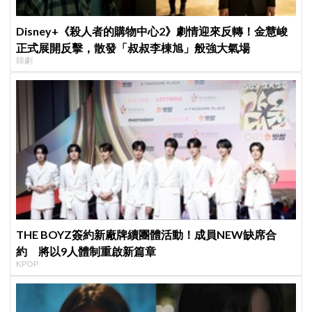
Disney+《殺人者的購物中心2》劇情迎來反轉！金慧峻
正式展開反擊，散發「叔叔李棟旭」般強大氣場
韓劇
THE BOYZ簽約新廠牌續團體活動！成員NEW缺席合
約 將以9人體制重啟新篇章
KPOP