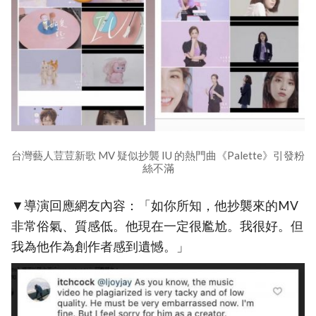
台灣藝人荳荳新歌 MV 疑似抄襲 IU 的熱門曲《Palette》引發粉
絲不滿
▼導演回應網友內容：「如你所知，他抄襲來的MV
非常俗氣、質感低。他現在一定很尷尬。我很好。但
我為他作為創作者感到遺憾。」