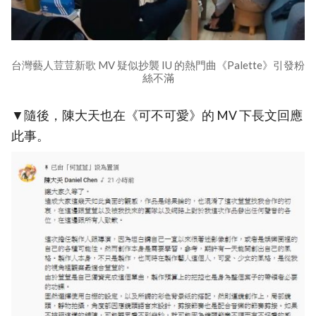
台灣藝人荳荳新歌 MV 疑似抄襲 IU 的熱門曲《Palette》引發粉
絲不滿
▼隨後，陳大天也在《可不可愛》的 MV 下長文回應
此事。