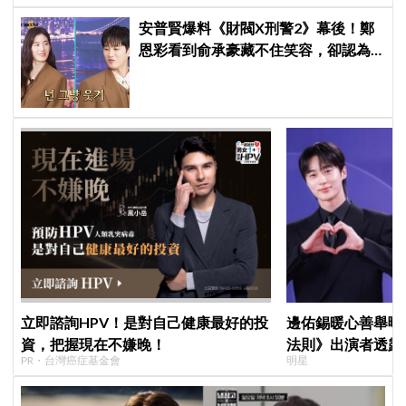
安普賢爆料《財閥X刑警2》幕後！鄭
恩彩看到俞承豪藏不住笑容，卻認為
安普賢只是「搞笑男」
立即諮詢HPV！是對自己健康最好的投
邊佑錫暖心善舉曝
資，把握現在不嫌晚！
法則》出演者透露
PR・台灣癌症基金會
明星
患者順利完成治療