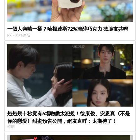
一個人爽嗑一桶？哈根達斯72%濃醇巧克力 掀脆友共鳴
PR・哈根達斯
短短幾十秒竟有6場吻戲太犯規！徐康俊、安恩真《不是
你的戀愛》甜蜜預告公開，網友直呼：太期待了！
韓劇