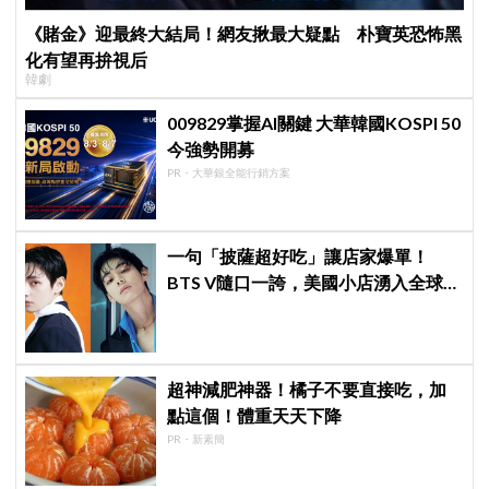
《賭金》迎最終大結局！網友揪最大疑點 朴寶英恐怖黑
化有望再拚視后
韓劇
009829掌握AI關鍵 大華韓國KOSPI 50
今強勢開募
PR・大華銀全能行銷方案
一句「披薩超好吃」讓店家爆單！
BTS V隨口一誇，美國小店湧入全球
ARMY擠爆
超神減肥神器！橘子不要直接吃，加
點這個！體重天天下降
PR・新素簡