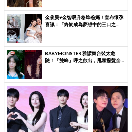
金俊昊♥金智珉升格準爸媽！宣布懷孕
喜訊：「終於成為夢想中的三口之
家」
BABYMONSTER 雅譞舞台裝太危
險！「雙峰」呼之欲出，甩頭撥髮全
是護胸小動作！網：造型師出來謝罪