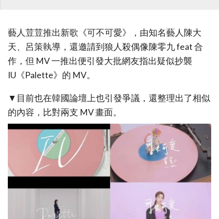
藝人荳荳推出新歌《可不可愛》，由知名藝人陳大
天、呂策執導，還邀請到狼人殺偶像陳零九 feat 合
作，但 MV 一推出便引發大批網友指出疑似抄襲
IU《Palette》的 MV。
▼目前也在韓國論壇上也引發爭議，還整理出了相似
的內容，比對兩支 MV 畫面。