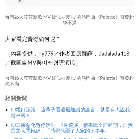
台灣藝人荳荳新歌 MV 疑似抄襲 IU 的熱門曲《Palette》引發粉
絲不滿
大家看完覺得如何呢？
（內容提供：hy779／作者回應翻譯：dadalada418
／截圖自MV與이래경導演IG）
台灣藝人荳荳新歌 MV 疑似抄襲 IU 的熱門曲《Palette》引發粉
絲不滿
相關新聞
IU親口認證：這輩子看過最離譜的謠言，就是有人說我
是中國人
IU耳疾惡化暫停活動！9月巡演、新專輯全面延期，自責
長文惹哭粉絲：「感覺搞砸了大家的下半年」