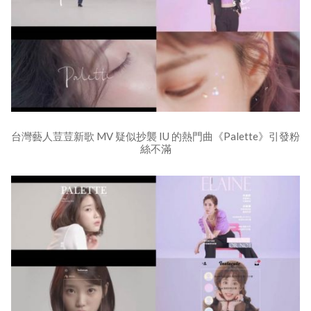
台灣藝人荳荳新歌 MV 疑似抄襲 IU 的熱門曲《Palette》引發粉
絲不滿