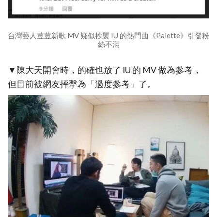
台灣藝人荳荳新歌 MV 疑似抄襲 IU 的熱門曲《Palette》引發粉
絲不滿
▼陳大天開會時，的確也放了 IU 的 MV 做為參考，
但目前被網友抨擊為「過度參考」了。