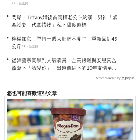
PR・新素簡
閃爆！Tiffany婚後首同框老公卞約漢，男神「緊
牽護妻＋代拿禮物」私下甜度超標
檸檬加它，堅持一週大肚腩不見了，重新回到45
公斤
PR・新素簡
從韓藝宗同學到人氣演員！金高銀曬與安恩真合
照寫下「我愛你」，出道前結下的10年友情至今
依舊深厚
Recommended by
您也可能喜歡這些文章