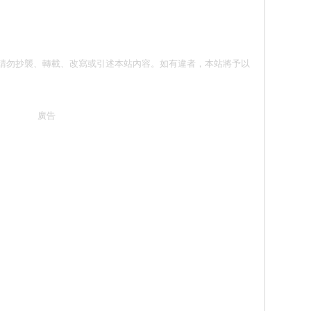
面同意 請勿抄襲、轉載、改寫或引述本站內容。如有違者，本站將予以
廣告