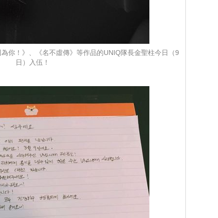
為你！》、《名不虛傳》等作品的UNIQ隊長金聖柱今日（9
日）入伍！