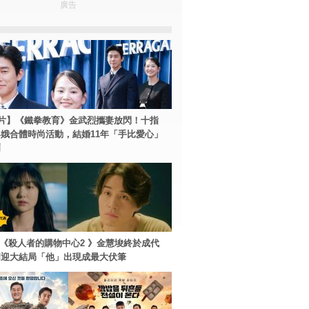
廣告
片】《鐵拳教育》金武烈攜妻放閃！十指
娥合體時尚活動，結婚11年「手比愛心」
爾
ey+《殺人者的購物中心2 》金慧埈終於成代
周迎大結局「他」出現成最大伏筆