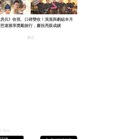
伙房兵》收視、口碑雙收！演員與劇組本月
國芭達雅享獎勵旅行，慶祝亮眼成績
廣告
 App