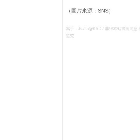
（圖片來源：SNS）
寫手：JiaJia@KSD / 非得本站書
追究