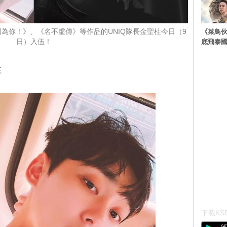
《菜鳥
為你！》、《名不虛傳》等作品的UNIQ隊長金聖柱今日（9
底飛泰
日）入伍！
柱
下載KSD