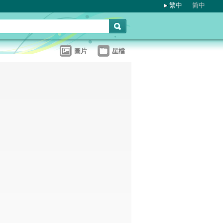
繁中
简中
圖片
星檔