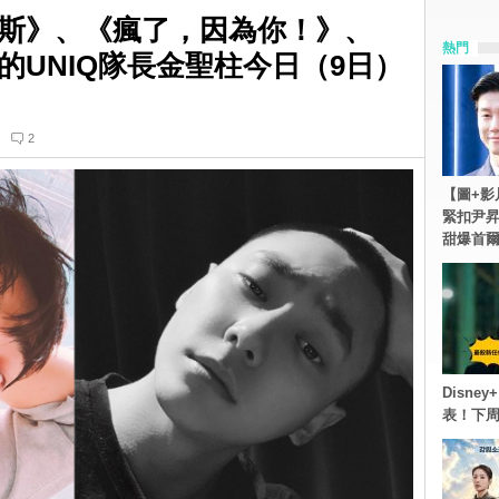
斯》、《瘋了，因為你！》、
熱門
的UNIQ隊長金聖柱今日（9日）
2
【圖+影
緊扣尹昇
甜爆首
Disn
表！下