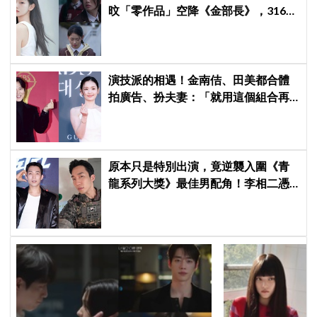
旼「零作品」空降《金部長》，316萬
舊片被挖出網驚呆：星味藏不住！
演技派的相遇！金南佶、田美都合體
拍廣告、扮夫妻：「就用這個組合再
拍一部戲劇吧」
原本只是特別出演，竟逆襲入圍《青
龍系列大獎》最佳男配角！李相二憑
《菜鳥伙房兵》黃錫浩寫下「最強特
別出演」傳奇