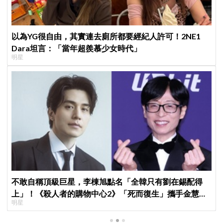
以為YG很自由，其實連去廁所都要經紀人許可！2NE1
Dara坦言：「當年超羨慕少女時代」
明星
不敢自稱頂級巨星，李棟旭點名「全韓只有劉在錫配得
上」！《殺人者的購物中心2》「死而復生」攜手金慧峻
明星
反擊，放話努力凍齡「拚第3季」