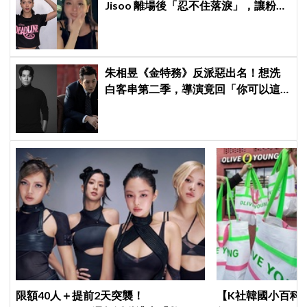
Jisoo 離場後「忍不住落淚」，讓粉絲
看了好心疼
朱相昱《金特務》反派惡出名！想洗
白客串第二季，導演竟回「你可以這
樣演.....」他秒喊：不要！
限額40人＋提前2天突襲！
【K社韓國小百科】