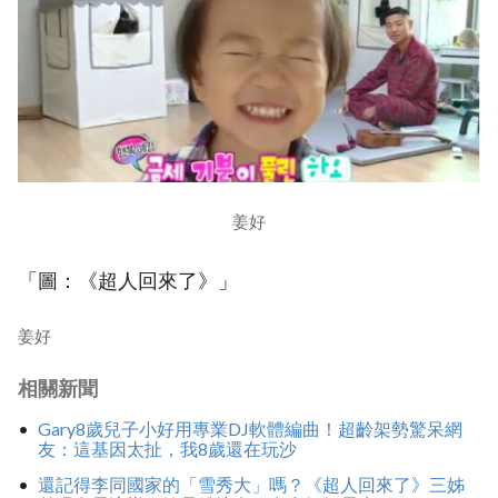
姜好
「圖：《超人回來了》」
姜好
相關新聞
Gary8歲兒子小好用專業DJ軟體編曲！超齡架勢驚呆網
友：這基因太扯，我8歲還在玩沙
還記得李同國家的「雪秀大」嗎？《超人回來了》三姊