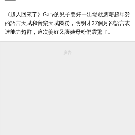
《超人回來了》Gary的兒子姜好一出場就憑藉超年齡
的語言天賦和音樂天賦圈粉，明明才27個月卻語言表
達能力超群，這次姜好又讓姨母粉們震驚了。
廣告