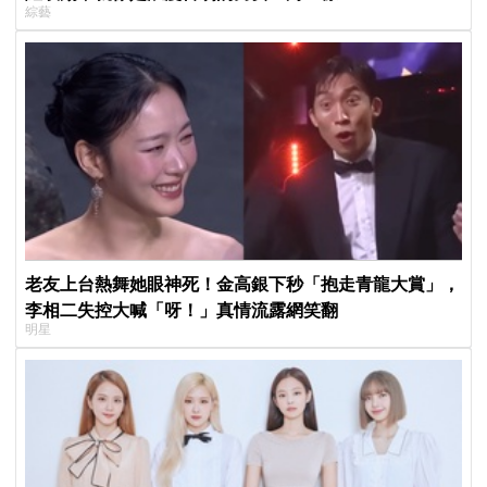
綜藝
老友上台熱舞她眼神死！金高銀下秒「抱走青龍大賞」，
李相二失控大喊「呀！」真情流露網笑翻
明星