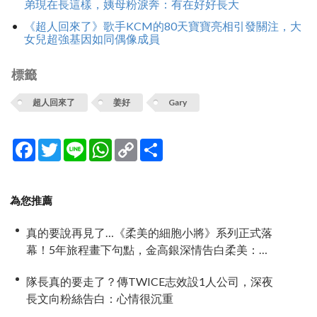
弟現在長這樣，姨母粉淚奔：有在好好長大
《超人回來了》歌手KCM的80天寶寶亮相引發關注，大
女兒超強基因如同偶像成員
標籤
超人回來了
姜好
Gary
Facebook
Twitter
Line
WhatsApp
Copy
分
Link
享
為您推薦
真的要說再見了…《柔美的細胞小將》系列正式落
幕！5年旅程畫下句點，金高銀深情告白柔美：謝
謝你陪我這麼久
隊長真的要走了？傳TWICE志效設1人公司，深夜
長文向粉絲告白：心情很沉重