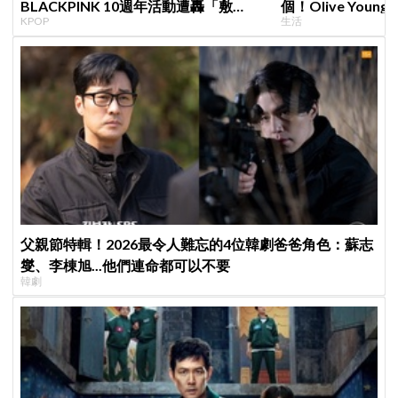
BLACKPINK 10週年活動遭轟「敷
個！Olive Yo
KPOP
生活
衍」，YG急證實：4人確定完全體出席
遊客，機場「人手
父親節特輯！2026最令人難忘的4位韓劇爸爸角色：蘇志
燮、李棟旭...他們連命都可以不要
韓劇