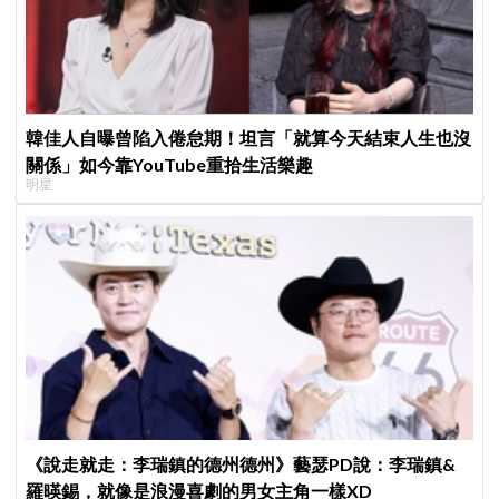
韓佳人自曝曾陷入倦怠期！坦言「就算今天結束人生也沒
關係」如今靠YouTube重拾生活樂趣
明星
《說走就走：李瑞鎮的德州德州》藝瑟PD說：李瑞鎮&
羅暎錫，就像是浪漫喜劇的男女主角一樣XD