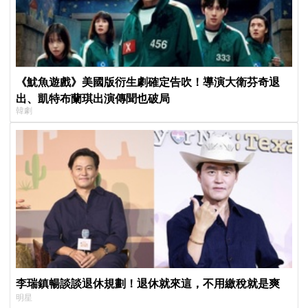
《魷魚遊戲》美國版衍生劇確定告吹！導演大衛芬奇退
出、凱特布蘭琪出演傳聞也破局
韓劇
李瑞鎮暢談談退休規劃！退休就來這，不用繳稅就是爽
明星