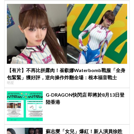
【有片】不再比拼露肉！崔叡娜Waterbomb戰服「全身
包緊緊」獲好評，逆向操作炸翻全場：根本福音戰士
明星
G-DRAGON快閃店 即將於8月13日登
陸香港
蘇志燮「女兒」爆紅！新人演員徐貹