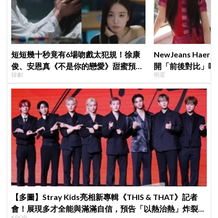
短短幾十秒竟有6場吻戲太犯規！徐康
NewJeans Ha
俊、安恩真《不是你的戀愛》甜蜜預告
開「前後對比」嘆
韓劇
明星
公開，網友直呼：太期待了！
絲超崩潰
【多圖】Stray Kids亮相新專輯《THIS & THAT》記者
會！展現多才全能與滿滿自信，預告「以熱治熱」炸裂夏
KPOP