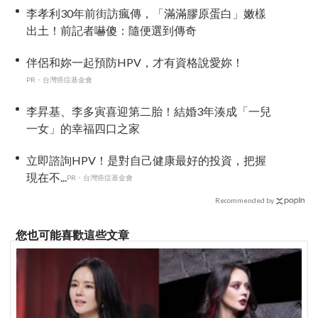
李孝利30年前街訪瘋傳，「滿滿膠原蛋白」嫩樣
出土！前記者嚇傻：隨便選到傳奇
伴侶和妳一起預防HPV，才有資格說愛妳！
PR・台灣癌症基金會
李昇基、李多寅喜迎第二胎！結婚3年湊成「一兒
一女」的幸福四口之家
立即諮詢HPV！是對自己健康最好的投資，把握
現在不...
PR・台灣癌症基金會
Recommended by
您也可能喜歡這些文章