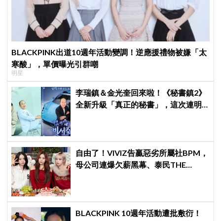
BLACKPINK出道10週年活動變調！逆應援禮物被嫌「太
寒酸」，單價曝光引群嘲
明星
李瑞鎮＆金光奎回來啦！《秘書鎮2》
全新升級「真正的秘書」，這次連明
星私生活都包辦！8月28日首播
自由了！VIVIZ告贏惡劣所屬社BPM，
母公司連爆欠薪黑幕、泰民THE
BOYZ李昇基集體逃亡
BLACKPINK 10週年活動遭批敷衍！