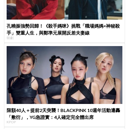
孔曉振強勢回歸！《殺手媽咪》挑戰「職場媽媽×神秘殺
手」雙重人生，與鄭準元展開反差夫妻線
韓劇
限額40人＋提前2天突襲！BLACKPINK 10週年活動遭轟
「敷衍」，YG急證實：4人確定完全體出席
KPOP