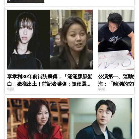
李孝利30年前街訪瘋傳，「滿滿膠原蛋
公演第一、運動第二！S
白」嫩樣出土！前記者嚇傻：隨便選到
海：「離別的空虛
明星
明星
傳奇
見」