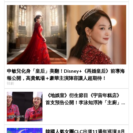
申敏兒化身「皇后」美翻！Disney+《再婚皇后》前導海
報公開，高貴氣場＋豪華主演陣容讓人超期待！
韓劇
《地娛室》衍生節目《宇宙年糕店》
首支預告公開！李泳知浮誇「主廚」
造型登場，網友笑喊：還以為是外國
人
韓國人氣女團CLC出道11週年巡演 8月