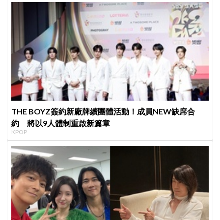
THE BOYZ簽約新廠牌續團體活動！成員NEW缺席合
約 將以9人體制重啟新篇章
KPOP