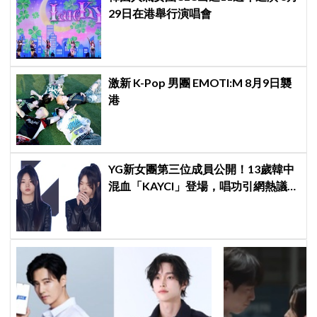
29日在港舉行演唱會
激新 K-Pop 男團 EMOTI:M 8月9日襲
港
YG新女團第三位成員公開！13歲韓中
混血「KAYCI」登場，唱功引網熱議：
起雞皮疙瘩，高音太強