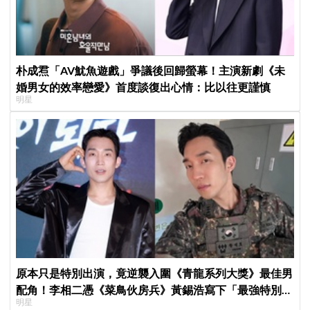
朴成焄「AV魷魚遊戲」爭議後回歸螢幕！主演新劇《未
婚男女的效率戀愛》首度談復出心情：比以往更謹慎
明星
原本只是特別出演，竟逆襲入圍《青龍系列大獎》最佳男
配角！李相二憑《菜鳥伙房兵》黃錫浩寫下「最強特別出
明星
演」傳奇