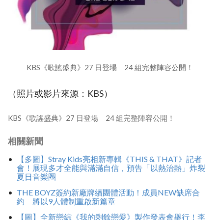
KBS《歌謠盛典》27 日登場 24 組完整陣容公開！
（照片或影片來源：KBS）
KBS《歌謠盛典》27 日登場 24 組完整陣容公開！
相關新聞
【多圖】Stray Kids亮相新專輯《THIS & THAT》記者
會！展現多才全能與滿滿自信，預告「以熱治熱」炸裂
夏日音樂圈
THE BOYZ簽約新廠牌續團體活動！成員NEW缺席合
約 將以9人體制重啟新篇章
【圖】全新戀綜《我的剩餘戀愛》製作發表會舉行！李