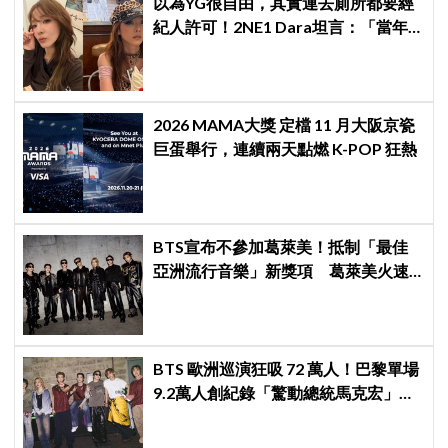
以為YG很自由，其實連去廁所都要經
紀人許可！2NE1 Dara坦言：「當年
超羨慕少女時代」
2026 MAMA大獎 定檔 11 月大阪京瓷
巨蛋舉行，連續兩天點燃 K-POP 狂熱
BTS宣布不參加葛萊美！抵制「最佳
亞洲流行音樂」新獎項 葛萊美火速
回應仍難平息爭議
BTS 歐洲巡演狂吸 72 萬人！巴黎單場
9.2萬人創紀錄「驚動總統馬克宏」下
站直奔世界盃決賽