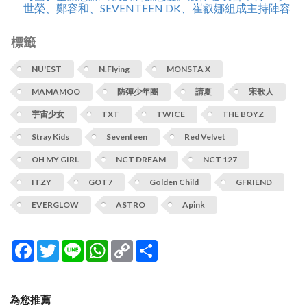
世榮、鄭容和、SEVENTEEN DK、崔叡娜組成主持陣容
標籤
NU'EST
N.Flying
MONSTA X
MAMAMOO
防彈少年團
請夏
宋歌人
宇宙少女
TXT
TWICE
THE BOYZ
Stray Kids
Seventeen
Red Velvet
OH MY GIRL
NCT DREAM
NCT 127
ITZY
GOT7
Golden Child
GFRIEND
EVERGLOW
ASTRO
Apink
Facebook
Twitter
Line
WhatsApp
Copy
分
Link
享
為您推薦