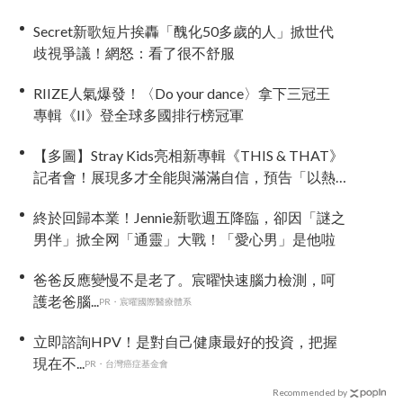
Secret新歌短片挨轟「醜化50多歲的人」掀世代
歧視爭議！網怒：看了很不舒服
RIIZE人氣爆發！〈Do your dance〉拿下三冠王
專輯《II》登全球多國排行榜冠軍
【多圖】Stray Kids亮相新專輯《THIS & THAT》
記者會！展現多才全能與滿滿自信，預告「以熱
治熱」炸裂夏日音樂圈
終於回歸本業！Jennie新歌週五降臨，卻因「謎之
男伴」掀全网「通靈」大戰！「愛心男」是他啦
爸爸反應變慢不是老了。宸曜快速腦力檢測，呵
護老爸腦...
PR・宸曜國際醫療體系
立即諮詢HPV！是對自己健康最好的投資，把握
現在不...
PR・台灣癌症基金會
Recommended by