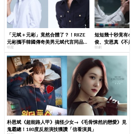
「元斌＋元彬」竟然合體了？！RIIZE
短短幾十秒竟有6
元彬攜手韓國傳奇美男元斌代言同品
俊、安恩真《不是
明星
韓劇
牌，韓網瘋喊：兩個帥哥來了！
公開，網友直呼：
朴恩斌《超能路人甲》搞怪少女→《毛骨悚然的戀愛》見
鬼霸總！180度反差演技獲讚「信看演員」