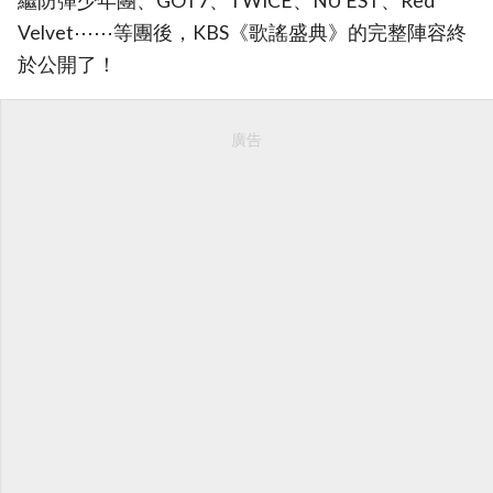
繼防彈少年團、GOT7、TWICE、NU’EST、Red
Velvet⋯⋯等團後，KBS《歌謠盛典》的完整陣容終
於公開了！
廣告