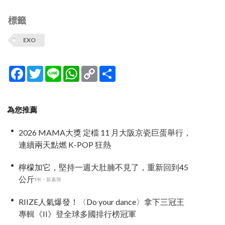
標籤
EXO
Facebook
Twitter
Line
WhatsApp
Copy
分
Link
享
為您推薦
2026 MAMA大獎 定檔 11 月大阪京瓷巨蛋舉行，
連續兩天點燃 K-POP 狂熱
檸檬加它，堅持一週大肚腩不見了，重新回到45
公斤
PR・新素簡
RIIZE人氣爆發！〈Do your dance〉拿下三冠王
專輯《II》登全球多國排行榜冠軍