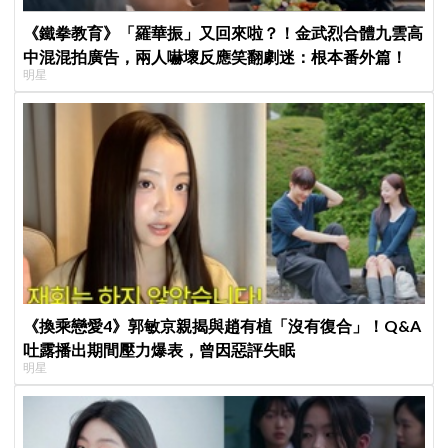
《鐵拳教育》「羅華振」又回來啦？！金武烈合體九雲高
中混混拍廣告，兩人嚇壞反應笑翻劇迷：根本番外篇！
明星
《換乘戀愛4》郭敏京親揭與趙有植「沒有復合」！Q&A
吐露播出期間壓力爆表，曾因惡評失眠
明星