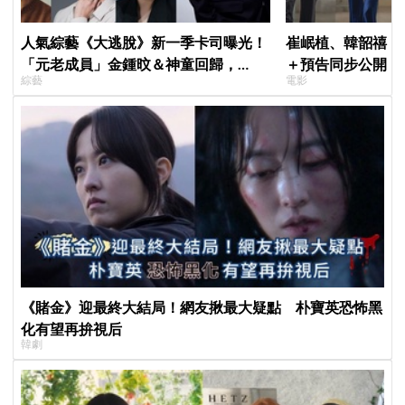
人氣綜藝《大逃脫》新一季卡司曝光！
崔岷植、韓韶禧《
「元老成員」金鍾旼＆神童回歸，
＋預告同步公開！
綜藝
電影
SEVENTEEN 勝寛驚喜加盟，姜鎬童缺
美女CEO
席成最大焦點
《賭金》迎最終大結局！網友揪最大疑點 朴寶英恐怖黑
化有望再拚視后
韓劇