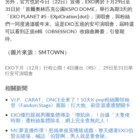
另外，官方也於今日（22日）宣佈，EXO將於下月29日至
31日於「首爾奧林匹克公園KSPO DOME」舉行為期3天的
「EXO PLANET #5 - EXplOration [dot]-」演唱會，與粉絲
們一同度過溫暖年末。這是EXO五巡的安可演唱會，屆時還
可以看到正規6輯《OBSESSION》收錄曲舞臺，引發期
待。
（圖片來源：SMTOWN）
EXO下月（12月）行程公開！4日播出《RS》、29日至31日舉
行安可演唱會
相關新聞
V.I.P、CARAT、ONCE全來了！10大K-pop粉絲團領袖
登《Fandom Stage》廝殺：扛大炮、刷音源通通變關卡
EXO燦烈親揭男團集體傳染「增肌病」！自爆「大隻佬
時期」遭粉絲集體除名：網上完全查無此人！
MC夢直播炸彈！怒揭車俊英嗜賭成癮：整天纏著EXO伯
賢去賭場，喊話「伯賢啊，男人就是要會賭」