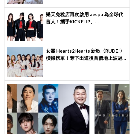
樂天免稅店再次啟用 aespa 為全球代
言人！攜手KICKFLIP、
HEARTS2HEARTS完成最強 K-pop 代
言陣容
女團 Hearts2Hearts 新歌〈RUDE!〉
橫掃榜單！奪下出道後首個地上波冠
軍，達成兩冠王