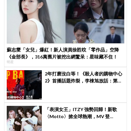
蘇志燮「女兒」爆紅！新人演員徐貹旼「零作品」空降
《金部長》，316萬舊片被挖出網驚呆：星味藏不住！
明星
2年打磨沒白等！《殺人者的購物中心
2》首播話題炸裂，李棟旭放話：第三
季找我，我就拍
「表演女王」ITZY 強勢回歸！新歌
〈Motto〉掀全球熱潮，MV 登
YouTube 全球熱搜冠軍