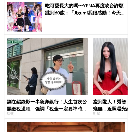
吃可愛長大的嗎〜YENA再度攻台許願
跳到60歲：「Jigumi我很感動！今天
不回家了！」
劉在錫錄影一半急奔銀行！人生首次公
瘦到驚人！秀智「
開繳稅過程 強調「稅金一定要準時
蟻腰，近照曝光網
綜藝
明星
繳」