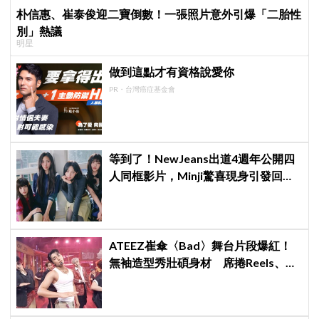
朴信惠、崔泰俊迎二寶倒數！一張照片意外引爆「二胎性
別」熱議
明星
做到這點才有資格說愛你
PR・台灣癌症基金會
等到了！NewJeans出道4週年公開四
人同框影片，Minji驚喜現身引發回歸
期待，ADOR回應未來動向！
ATEEZ崔傘〈Bad〉舞台片段爆紅！
無袖造型秀壯碩身材 席捲Reels、
Shorts演算法