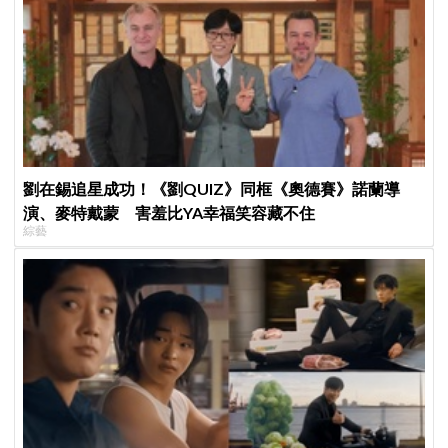
劉在錫追星成功！《劉QUIZ》同框《奧德賽》諾蘭導
演、麥特戴蒙 害羞比YA幸福笑容藏不住
綜藝