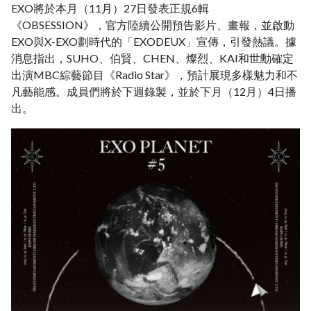
EXO將於本月（11月）27日發表正規6輯
《OBSESSION》，官方陸續公開預告影片、畫報，並啟動
EXO與X-EXO劃時代的「EXODEUX」宣傳，引發熱議。據
消息指出，SUHO、伯賢、CHEN、燦烈、KAI和世勳確定
出演MBC綜藝節目《Radio Star》，預計展現多樣魅力和不
凡藝能感。成員們將於下週錄製，並於下月（12月）4日播
出。