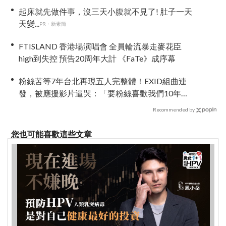
起床就先做件事，沒三天小腹就不見了! 肚子一天
天變...
PR・新素簡
FTISLAND 香港場演唱會 全員輪流暴走麥花臣
high到失控 預告20周年大計 《FaTe》成序幕
粉絲苦等7年台北再現五人完整體！EXID組曲連
發，被應援影片逼哭：「要粉絲喜歡我們10年不
容易」
Recommended by
您也可能喜歡這些文章