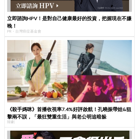
立即諮詢HPV！是對自己健康最好的投資，把握現在不嫌
晚！
PR・台灣癌症基金會
《殺手媽咪》首播收視率7.4%好評啟航！孔曉振帶娃&狙
擊兩不誤，「最狂雙重生活」與老公明追暗躲
韓劇