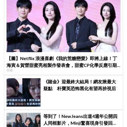
【圖】Netflix 浪漫喜劇《我的荒糖戀愛》即將上線！丁
海寅＆賀營甜蜜亮相製作發表會，甜蜜CP化學反應引期
韓劇
待
《賭金》迎最終大結局！網友揪最大
疑點 朴寶英恐怖黑化有望再拚視后
等到了！NewJeans出道4週年公開四
人同框影片，Minji驚喜現身引發回歸