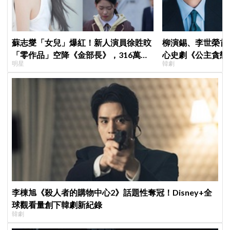
蘇志燮「女兒」爆紅！新人演員徐貹旼
柳演錫、李世榮首
「零作品」空降《金部長》，316萬舊
心史劇《公主貪戀
明星
韓劇
片被挖出網驚呆：星味藏不住！
羅密歐與茱麗葉」
李棟旭《殺人者的購物中心2》話題性奪冠！Disney+全
球觀看量創下韓劇新紀錄
韓劇