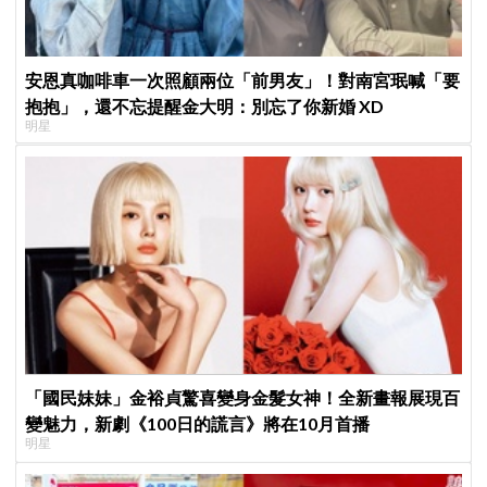
安恩真咖啡車一次照顧兩位「前男友」！對南宮珉喊「要
抱抱」，還不忘提醒金大明：別忘了你新婚 XD
明星
「國民妹妹」金裕貞驚喜變身金髮女神！全新畫報展現百
變魅力，新劇《100日的謊言》將在10月首播
明星