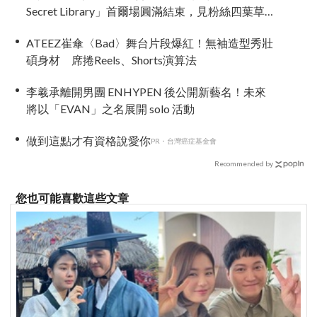
Secret Library」首爾場圓滿結束，見粉絲四葉草
應援淚眼汪汪
ATEEZ崔傘〈Bad〉舞台片段爆紅！無袖造型秀壯
碩身材 席捲Reels、Shorts演算法
李羲承離開男團 ENHYPEN 後公開新藝名！未來
將以「EVAN」之名展開 solo 活動
做到這點才有資格說愛你
PR・台灣癌症基金會
Recommended by
您也可能喜歡這些文章