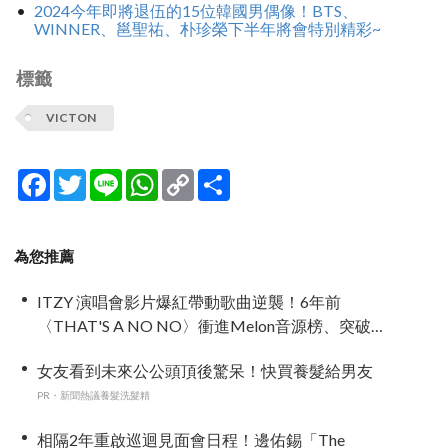
2024今年即將退伍的15位韓國男偶像！BTS、
WINNER、邕聖祐、朴珍榮下半年將會特別精彩~
標籤
VICTON
Facebook
Twitter
Line
WhatsApp
Copy
分
Link
享
為您推薦
ITZY 演唱會影片爆紅帶動歌曲逆襲！6年前
〈THAT'S A NO NO〉衝進Melon音源榜、突破
600萬觀看
女友看到未來公公頭頂後驚呆！快買養髮給男友
PR・新聞熱議養髮洗髮精
相隔2年重啟巡迴見面會日程！邊佑錫「The