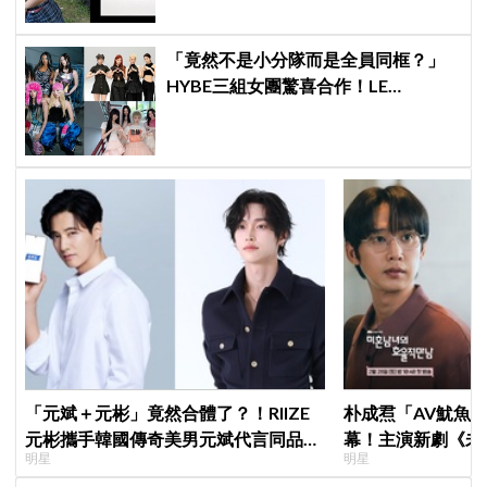
「竟然不是小分隊而是全員同框？」
HYBE三組女團驚喜合作！LE
SSERAFIM × ILLIT × KATSEYE合作曲
12日公開＋打歌確定！
「元斌＋元彬」竟然合體了？！RIIZE
朴成焄「AV魷魚
元彬攜手韓國傳奇美男元斌代言同品
幕！主演新劇《未
明星
明星
牌，韓網瘋喊：兩個帥哥來了！
首度談復出心情：