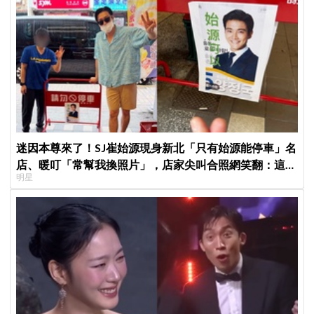
迷因本尊來了！SJ崔始源現身新北「只有始源能停車」名
店、暖叮「常幫我換照片」，店家尖叫合照網笑翻：這輩
明星
子不能脫粉了