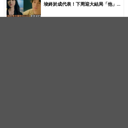
埈終於成代表！下周迎大結局「他」
出現成最大伏筆
《請回答1988》CP私下竟是16年好
友！柳惠英、高庚杓《我獨自生活》
預告公開，暖心互動掀回憶殺
2026 MAMA大獎 定檔 11 月大阪京瓷
巨蛋舉行，連續兩天點燃 K-POP 狂熱
公演第一、運動第二！Super Junior
東海：「離別的空虛，是為了期待下
次再見」