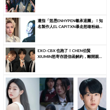
期待，ADOR回應未來動向！
遭指「慫恿ENHYPEN羲承退團」！知
名製作人EL CAPITXN暴走怒嗆粉絲
「蠢貨」：「丟石頭前先擁抱他吧」
EXO-CBX 也跑了！CHEN伯賢
XIUMIN怒寄存證信函解約，離開親手
創立的 INB100