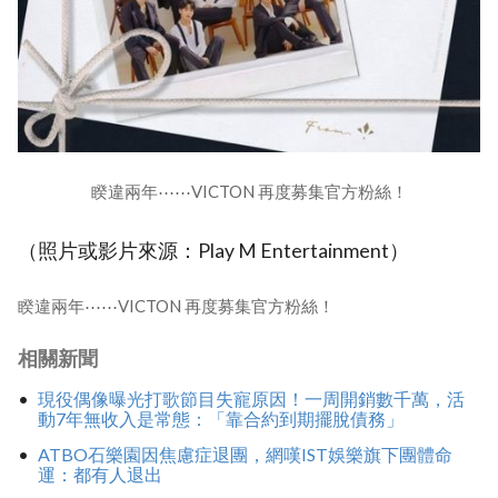
睽違兩年⋯⋯VICTON 再度募集官方粉絲！
（照片或影片來源：Play M Entertainment）
睽違兩年⋯⋯VICTON 再度募集官方粉絲！
相關新聞
現役偶像曝光打歌節目失寵原因！一周開銷數千萬，活
動7年無收入是常態：「靠合約到期擺脫債務」
ATBO石樂園因焦慮症退團，網嘆IST娛樂旗下團體命
運：都有人退出