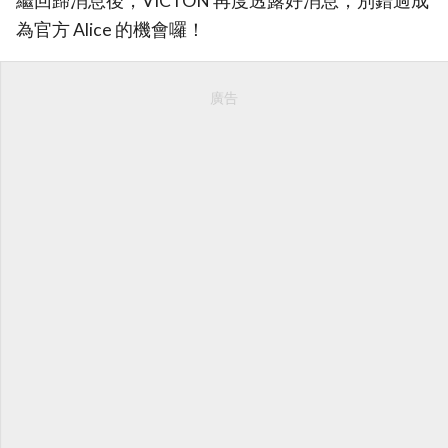
繼回歸消息後，VICTON 再度透露好消息，別錯過成
為官方 Alice 的機會囉！
廣告