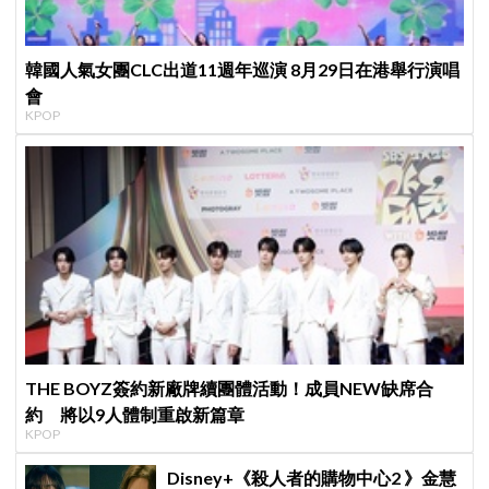
韓國人氣女團CLC出道11週年巡演 8月29日在港舉行演唱
會
KPOP
THE BOYZ簽約新廠牌續團體活動！成員NEW缺席合
約 將以9人體制重啟新篇章
KPOP
Disney+《殺人者的購物中心2 》金慧