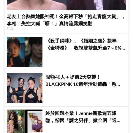
老友上台熱舞她眼神死！金高銀下秒「抱走青龍大賞」，
李相二失控大喊「呀！」真情流露網笑翻
明星
《殺手媽咪》、《婚姻之後》接棒
《金特務》 收視雙雙飆升至7～8%
創新高！
限額40人＋提前2天突襲！
BLACKPINK 10週年活動遭轟「敷
衍」，YG急證實：4人確定完全體出
席
終於回歸本業！Jennie新歌週五降
臨，卻因「謎之男伴」掀全网「通
靈」大戰！「愛心男」是他啦