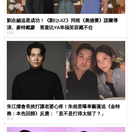
劉在錫追星成功！《劉QUIZ》同框《奧德賽》諾蘭導
演、麥特戴蒙 害羞比YA幸福笑容藏不住
綜藝
朱江燦會長挨打讓老婆心疼！朱相昱曝車藝蓮追《金特
務：本色回歸》反應：「是不是打得太狠了？」
明星