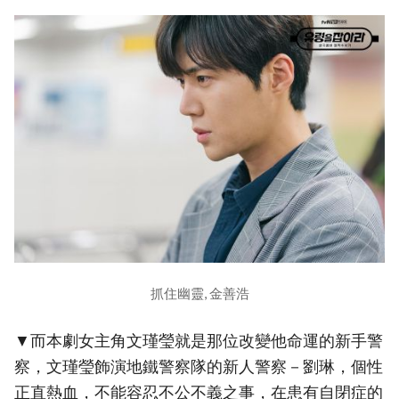
抓住幽靈, 金善浩
▼而本劇女主角文瑾瑩就是那位改變他命運的新手警
察，文瑾瑩飾演地鐵警察隊的新人警察－劉琳，個性
正直熱血，不能容忍不公不義之事，在患有自閉症的