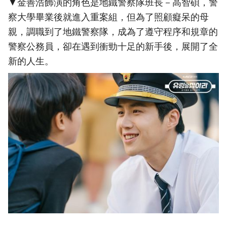
▼金善浩飾演的角色是地鐵警察隊班長－高智碩，警
察大學畢業後就進入重案組，但為了照顧癡呆的母
親，調職到了地鐵警察隊，成為了遵守程序和規章的
警察公務員，卻在遇到衝勁十足的新手後，展開了全
新的人生。