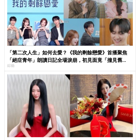
「第二次人生」如何去愛？《我的剩餘戀愛》首播聚焦
「絕症青年」朗讀日記全場淚崩，初見面竟「撞見舊
綜藝
識」！