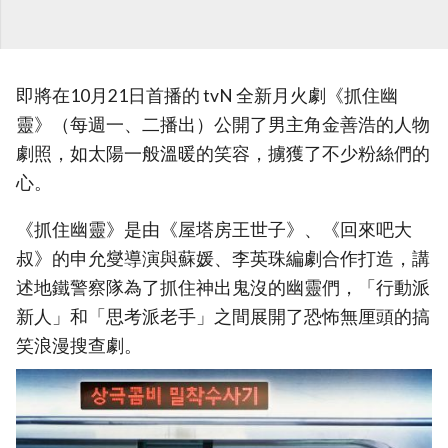
即將在10月21日首播的 tvN 全新月火劇《抓住幽
靈》（每週一、二播出）公開了男主角金善浩的人物
劇照，如太陽一般溫暖的笑容，擄獲了不少粉絲們的
心。
《抓住幽靈》是由《屋塔房王世子》、《回來吧大
叔》的申允燮導演與蘇媛、李英珠編劇合作打造，講
述地鐵警察隊為了抓住神出鬼沒的幽靈們，「行動派
新人」和「思考派老手」之間展開了恐怖無厘頭的搞
笑浪漫搜查劇。