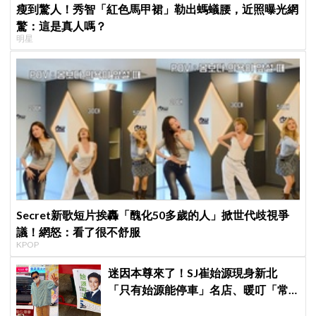
瘦到驚人！秀智「紅色馬甲裙」勒出螞蟻腰，近照曝光網
驚：這是真人嗎？
明星
Secret新歌短片挨轟「醜化50多歲的人」掀世代歧視爭
議！網怒：看了很不舒服
KPOP
迷因本尊來了！SJ崔始源現身新北
「只有始源能停車」名店、暖叮「常
幫我換照片」，店家尖叫合照網笑