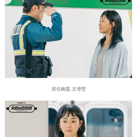
抓住幽靈, 文瑾瑩