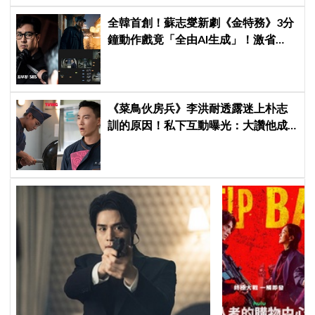
全韓首創！蘇志燮新劇《金特務》3分
鐘動作戲竟「全由AI生成」！激省
60%製作費、網驚：以為歐巴又在拿
命拍戲！
《菜鳥伙房兵》李洪耐透露迷上朴志
訓的原因！私下互動曝光：大讚他成
熟穩重、從不喊苦