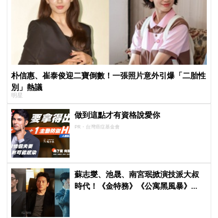
朴信惠、崔泰俊迎二寶倒數！一張照片意外引爆「二胎性
別」熱議
明星
做到這點才有資格說愛你
PR・台灣癌症基金會
蘇志燮、池晟、南宮珉掀演技派大叔
時代！《金特務》《公寓黑風暴》
《婚姻之後》收視、人氣雙爆發