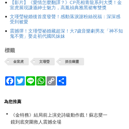
【影片】《愛情怎麼翻譯？》CP亮相青龍系列大獎！金
宣虎展現謙遜紳士魅力，高胤禎典雅黑裙奪雙獎
文瑾瑩秘婚後首度發聲！感動落淚謝粉絲祝福：深深感
受到被愛
震撼彈！文瑾瑩祕婚藏超深！大7歲音樂劇男友「神不知
鬼不覺」娶走初代國民妹妹
標籤
金宣虎
文瑾瑩
抓住幽靈
Facebook
Twitter
Line
WhatsApp
Copy
分
Link
享
為您推薦
《金特務》結局前上演史詩級動作戲！蘇志燮一
鏡到底突圍救人震撼全場