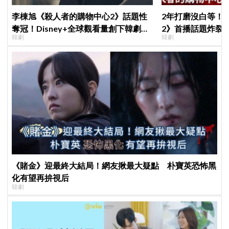
李棟旭《殺人者的購物中心2》話題性
2年打磨沒白等！
奪冠！Disney+全球觀看量創下韓劇新
2》首播話題炸裂
韓劇
韓劇
紀錄
季找我，我就拍
《賭金》迎最終大結局！網友揪最大疑點 朴寶英恐怖黑
化有望再拚視后
韓劇