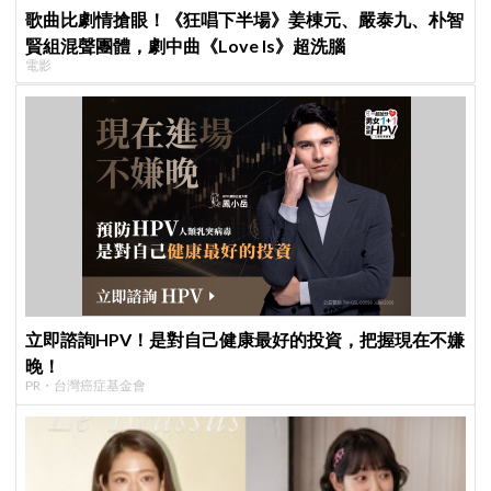
歌曲比劇情搶眼！《狂唱下半場》姜棟元、嚴泰九、朴智
賢組混聲團體，劇中曲《Love Is》超洗腦
電影
立即諮詢HPV！是對自己健康最好的投資，把握現在不嫌
晚！
PR・台灣癌症基金會