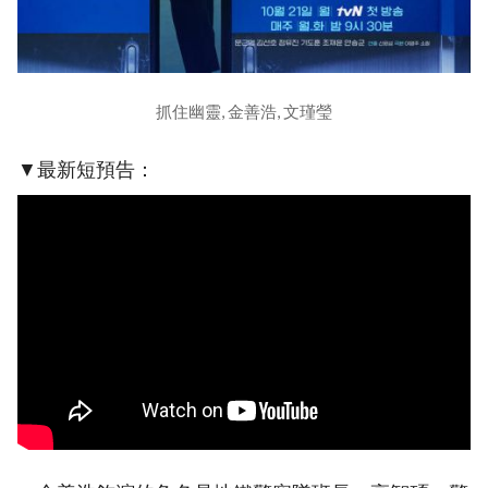
抓住幽靈, 金善浩, 文瑾瑩
▼最新短預告：