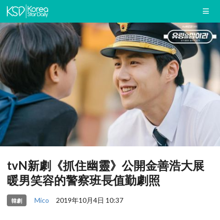
tvN新劇《抓住幽靈》公開金善浩大展
暖男笑容的警察班長值勤劇照
Mico
2019年10月4日 10:37
韓劇