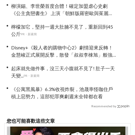
柳演錫、李世榮首度合體！確定加盟虐心史劇
《公主貪戀書生》 上演「朝鮮版羅密歐與茱麗
葉」
檸檬加它，堅持一週大肚腩不見了，重新回到45
公斤
PR・新素簡
Disney+《殺人者的購物中心2》劇情迎來反轉！
金慧峻正式展開反擊，散發「叔叔李棟旭」般強
大氣場
起床就先做件事，沒三天小腹就不見了! 肚子一天
天變...
PR・新素簡
《公寓黑風暴》6.3%收視炸裂，池晟率怪咖住戶
槓上惡勢力，這部犯罪爽劇週末全韓都在看
Recommended by
您也可能喜歡這些文章