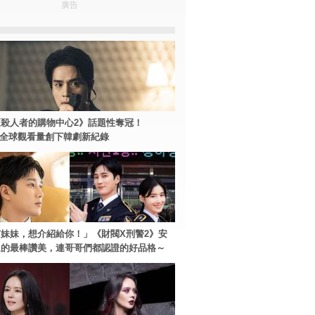
廣告
殺人者的購物中心2》話題性奪冠！
ey+全球觀看量創下韓劇新紀錄
妹妹，想介紹給你！」《財閥X刑警2》安
過的最棒讚美，連哥哥們都認證的好品格～