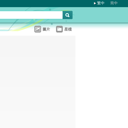
繁中
简中
圖片
星檔