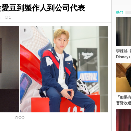
 從愛豆到製作人到公司代表
熱門
n
1
李棟旭《
Disn
「如果有
普賢收
ZICO