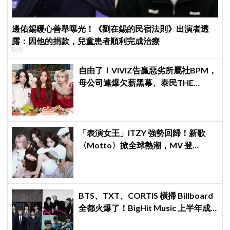
邊佑錫暖心善舉曝光！《劉在錫的民宿法則》出演者透
露：因他的捐款，兒童患者順利完成治療
明星
自由了！VIVIZ告贏惡劣所屬社BPM，
母公司連爆欠薪黑幕、泰民THE
BOYZ李昇基集體逃亡
「表演女王」ITZY 強勢回歸！新歌
〈Motto〉掀全球熱潮，MV 登
YouTube 全球熱搜冠軍
BTS、TXT、CORTIS 橫掃 Billboard
全都火爆了！BigHit Music 上半年成
績單太驚人