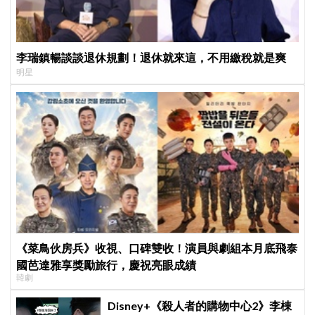
李瑞鎮暢談談退休規劃！退休就來這，不用繳稅就是爽
明星
《菜鳥伙房兵》收視、口碑雙收！演員與劇組本月底飛泰
國芭達雅享獎勵旅行，慶祝亮眼成績
韓劇
Disney+《殺人者的購物中心2》李棟