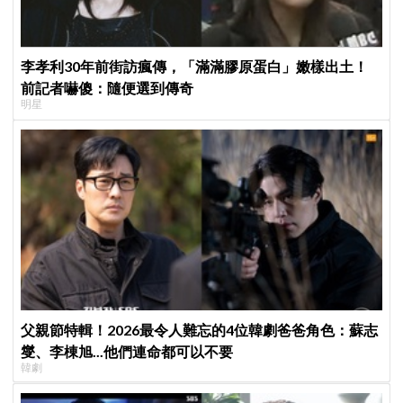
李孝利30年前街訪瘋傳，「滿滿膠原蛋白」嫩樣出土！
前記者嚇傻：隨便選到傳奇
明星
父親節特輯！2026最令人難忘的4位韓劇爸爸角色：蘇志
燮、李棟旭...他們連命都可以不要
韓劇