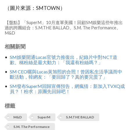
（圖片來源：SMTOWN）
【盤點】「SuperM」10月進軍美國！回顧SM娛樂這些年推出
過的跨團組合：S.M.THE BALLAD、S.M. The Performance、
M&D
相關新聞
SM娛樂開通Lucas官號力推復出，紀錄片中對NCT道
歉、稱粉絲是最大動力：「我還有粉絲嗎？」
SM CEO曬與Lucas黃旭熙的合照！曾因私生活爭議而中
斷活動，韓網友：「要回歸了？真的要完蛋了」
SM發布SuperM回歸宣傳預告，網瘋猜：新加入TVXQ成
員？！粉求：原團先回歸吧！
標籤
M&D
SuperM
S.M.THE BALLAD
S.M. The Performance