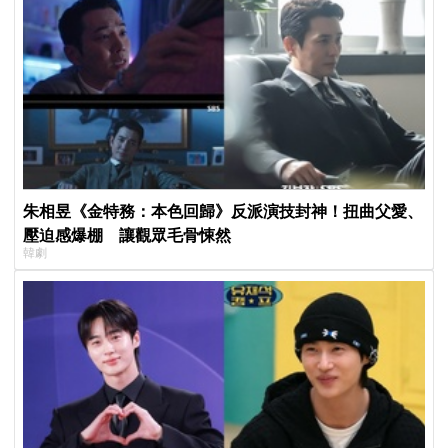
朱相昱《金特務：本色回歸》反派演技封神！扭曲父愛、
壓迫感爆棚 讓觀眾毛骨悚然
韓劇