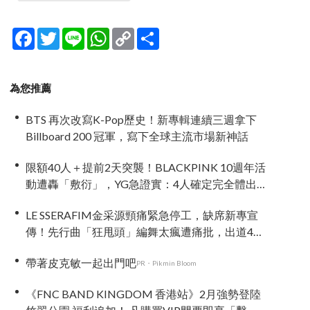
Facebook
Twitter
Line
WhatsApp
Copy
分
Link
享
為您推薦
BTS 再次改寫K-Pop歷史！新專輯連續三週拿下
Billboard 200 冠軍，寫下全球主流市場新神話
限額40人＋提前2天突襲！BLACKPINK 10週年活
動遭轟「敷衍」，YG急證實：4人確定完全體出
席
LE SSERAFIM金采源頸痛緊急停工，缺席新專宣
傳！先行曲「狂甩頭」編舞太瘋遭痛批，出道4年
二度負傷
帶著皮克敏一起出門吧
PR・Pikmin Bloom
《FNC BAND KINGDOM 香港站》2月強勢登陸