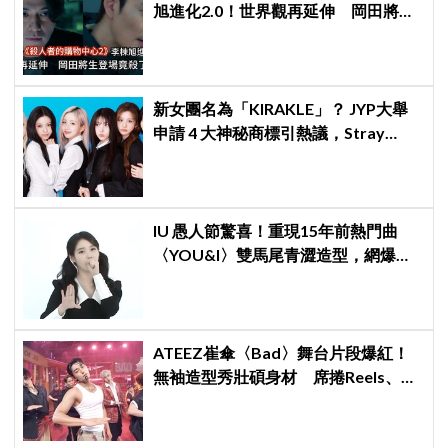
旭進化2.0！世界觀再延伸 岡田將生
登場竟殺了「他」
新女團名為「KIRAKLE」？ JYP大舉
申請 4 大神秘商標引熱議，Stray
Kids、NEXZ 專屬角色再進化！
IU 愚人節驚喜！重現15年前熱門曲
〈YOU&I〉雙馬尾青澀造型，網爆
笑：最高畫質居然是720p
ATEEZ崔傘〈Bad〉舞台片段爆紅！
無袖造型秀壯碩身材 席捲Reels、
Shorts演算法