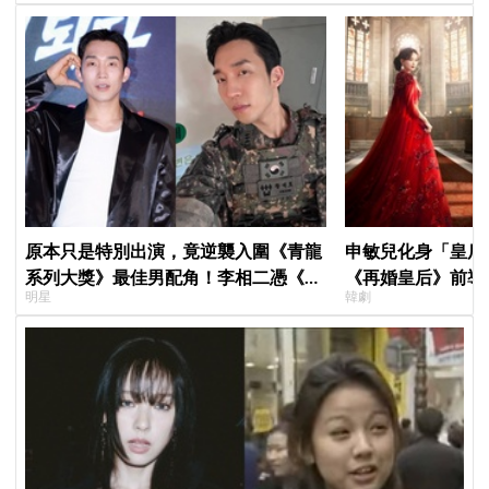
原本只是特別出演，竟逆襲入圍《青龍
申敏兒化身「皇后」
系列大獎》最佳男配角！李相二憑《菜
《再婚皇后》前導
明星
韓劇
鳥伙房兵》黃錫浩寫下「最強特別出
＋豪華主演陣容讓
演」傳奇