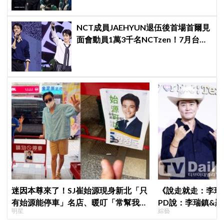
NCT成員JAEHYUN退伍後首場首爾見
面會動員1萬3千名NCTzen！7月台北
場次即將登場
迷因本尊來了！SJ崔始源現身新北「只
《說走就走：李瑞
有始源能停車」名店、暖叮「常幫我換
PD說：李瑞鎮&
明星
綜藝
照片」，店家尖叫合照網笑翻：這輩子
劇的男女主角一樣