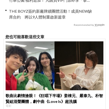
竹翠公園 福利追加！ 凡購買VIP門票即享「擊
掌」粉絲福利
THE BOYZ簽約新廠牌續團體活動！成員NEW缺
席合約 將以9人體制重啟新篇章
Recommended by
您也可能喜歡這些文章
歌曲比劇情搶眼！《狂唱下半場》姜棟元、嚴泰九、朴智
賢組混聲團體，劇中曲《Love Is》超洗腦
電影