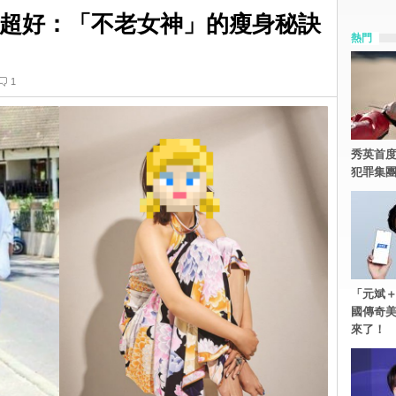
然超好：「不老女神」的瘦身秘訣
熱門
1
秀英首度
犯罪集
「元斌＋
國傳奇
來了！