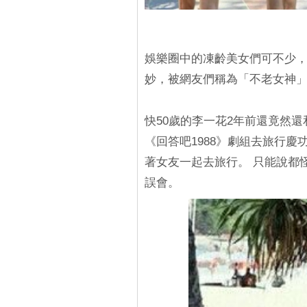
娛樂圈中的凍齡美女們可不少，
妙，被網友們稱為「不老女神
快50歲的李一花2年前還竟然
《回答吧1988》劇組去旅行
著女友一起去旅行。 只能說都
誤會。