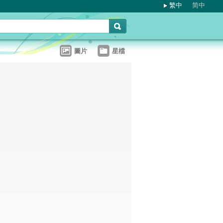
繁中
简中
圖片
星檔