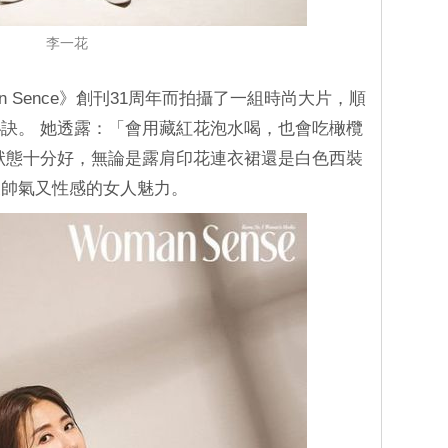
李一花
 Sence》創刊31周年而拍攝了一組時尚大片，順
訣。 她透露：「會用藏紅花泡水喝，也會吃橄欖
狀態十分好，無論是露肩印花連衣裙還是白色西裝
展帥氣又性感的女人魅力。