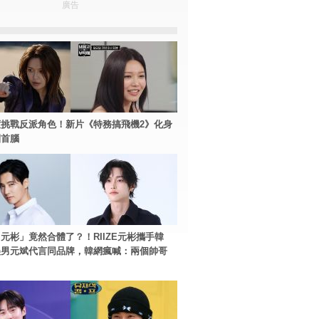
廣告
挑戰反派角色！新片《特務搞飛機2》化身
團首腦
元彬」竟然合體了？！RIIZE元彬攜手韓
美男元斌代言同品牌，韓網瘋喊：兩個帥哥