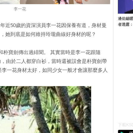
李一花
邊佑錫
者透露
年近50歲的資深演員李一花因保養有道，身材曼
」，她到底是如何維持玲瓏曲線好身材的呢？
還和朴寶劍傳出過緋聞。 其實當時是李一花跟隨
慶功，由於二人都穿白衫，當時還被誤會是朴寶劍帶
怪李一花身材太好，如同少女一般才會讓那麼多人
下載KSD