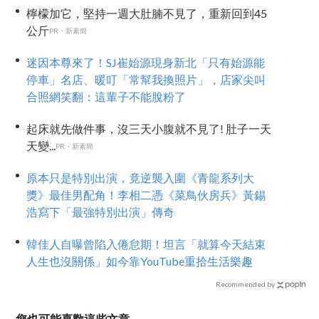
檸檬加它，堅持一週大肚腩不見了，重新回到45
公斤
PR・新素簡
迷因本尊來了！SJ崔始源現身新北「只有始源能
停車」名店、暖叮「常幫我換照片」，店家尖叫
合照網笑翻：這輩子不能脫粉了
起床就先做件事，沒三天小腹就不見了! 肚子一天
天變...
PR・新素簡
原本只是特別出演，竟逆襲入圍《青龍系列大
獎》最佳男配角！李相二憑《菜鳥伙房兵》黃錫
浩寫下「最強特別出演」傳奇
韓佳人自曝曾陷入倦怠期！坦言「就算今天結束
人生也沒關係」如今靠YouTube重拾生活樂趣
Recommended by
您也可能喜歡這些文章