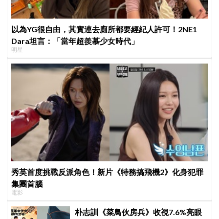
以為YG很自由，其實連去廁所都要經紀人許可！2NE1
Dara坦言：「當年超羨慕少女時代」
明星
秀英首度挑戰反派角色！新片《特務搞飛機2》化身犯罪
集團首腦
電影
朴志訓《菜鳥伙房兵》收視7.6%亮眼