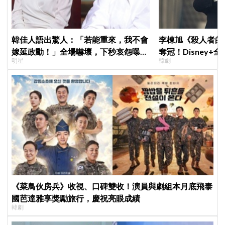
韓佳人語出驚人：「若能重來，我不會
李棟旭《殺人者的
嫁延政勳！」全場嚇壞，下秒哀怨曝真
奪冠！Disney
明星
韓劇
實原因笑翻
紀錄
《菜鳥伙房兵》收視、口碑雙收！演員與劇組本月底飛泰
國芭達雅享獎勵旅行，慶祝亮眼成績
韓劇