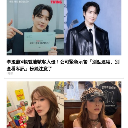
李浚赫X帳號遭駭客入侵！公司緊急示警「別點連結、別
查看私訊」粉絲注意了
明星