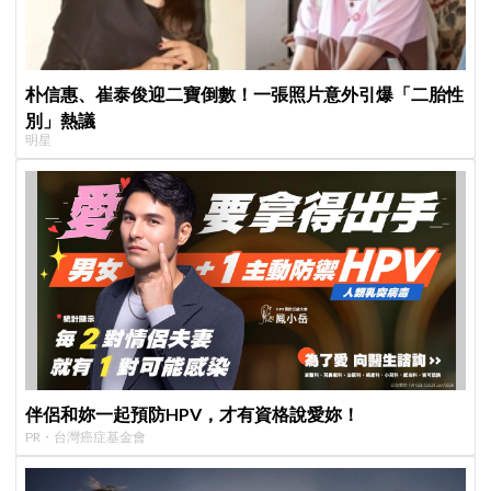
朴信惠、崔泰俊迎二寶倒數！一張照片意外引爆「二胎性
別」熱議
明星
伴侶和妳一起預防HPV，才有資格說愛妳！
PR・台灣癌症基金會