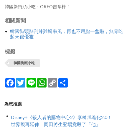
韓國新街頭小吃：OREO吉拿棒！
相關新聞
韓國街頭熱刮辣雞腳串風，再也不用點一盆啦，無骨吃
起來很優雅
標籤
韓國街頭小吃
Facebook
Twitter
Line
WhatsApp
Copy
分
Link
享
為您推薦
Disney+《殺人者的購物中心2》李棟旭進化2.0！
世界觀再延伸 岡田將生登場竟殺了「他」