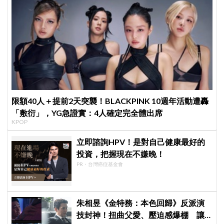
限額40人＋提前2天突襲！BLACKPINK 10週年活動遭轟
「敷衍」，YG急證實：4人確定完全體出席
KPOP
立即諮詢HPV！是對自己健康最好的
投資，把握現在不嫌晚！
PR・台灣癌症基金會
朱相昱《金特務：本色回歸》反派演
技封神！扭曲父愛、壓迫感爆棚 讓