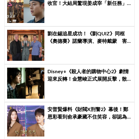
收官！大結局驚現姜成宰「新任務」
彩蛋，劇迷瘋狂敲碗第二季
劉在錫追星成功！《劉QUIZ》同框
《奧德賽》諾蘭導演、麥特戴蒙 害
羞比YA幸福笑容藏不住
Disney+《殺人者的購物中心2》劇情
迎來反轉！金慧峻正式展開反擊，散
發「叔叔李棟旭」般強大氣場
安普賢爆料《財閥X刑警2》幕後！鄭
恩彩看到俞承豪藏不住笑容，卻認為
安普賢只是「搞笑男」