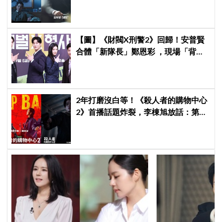
觀眾毛骨悚然
【圖】《財閥X刑警2》回歸！安普賢
合體「新隊長」鄭恩彩 ，現場「背靠
背比槍」霸氣爆棚
2年打磨沒白等！《殺人者的購物中心
2》首播話題炸裂，李棟旭放話：第三
季找我，我就拍