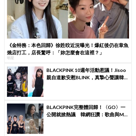
《金特務：本色回歸》徐貹旼近況曝光！爆紅後仍在章魚
燒店打工，店長驚呼：「妳怎麼會在這裡？」
明星
BLACKPINK 10週年活動惹議！Jisoo
親自道歉安慰BLINK，真摯心聲讓韓
網直呼：「看了心裡好暖」
BLACKPINK完整體回歸！〈GO〉一
公開就掀熱議 韓網狂讚：歌曲與MV
都瘋了、超帥氣