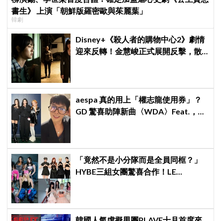
書生》 上演「朝鮮版羅密歐與茱麗葉」
韓劇
Disney+《殺人者的購物中心2》劇情
迎來反轉！金慧峻正式展開反擊，散
發「叔叔李棟旭」般強大氣場
aespa 真的用上「權志龍使用券」？
GD 驚喜助陣新曲〈WDA〉Feat.，夢
幻組合掀起熱烈討論！
「竟然不是小分隊而是全員同框？」
HYBE三組女團驚喜合作！LE
SSERAFIM × ILLIT × KATSEYE合作曲
12日公開＋打歌確定！
韓國人氣虛擬男團PLAVE十月首度來