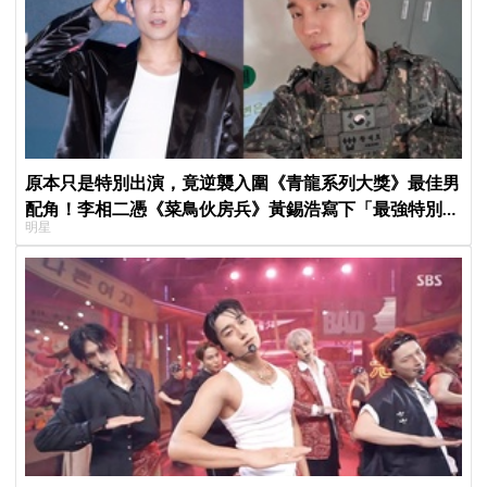
原本只是特別出演，竟逆襲入圍《青龍系列大獎》最佳男
配角！李相二憑《菜鳥伙房兵》黃錫浩寫下「最強特別出
明星
演」傳奇