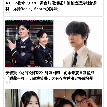
ATEEZ崔傘〈Bad〉舞台片段爆紅！無袖造型秀壯碩身
材 席捲Reels、Shorts演算法
KPOP
安普賢《財閥X刑警2》帥氣回歸！俞承豪驚喜加盟成
「隱藏王牌」，導演笑曝：太有存在感決定提前登場
韓劇