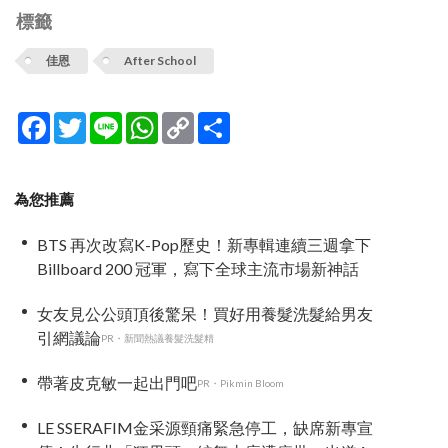
標籤
佳恩
After School
Facebook
Twitter
Line
WhatsApp
Copy
分
Link
享
為您推薦
BTS 再次改寫K-Pop歷史！新專輯連續三週拿下
Billboard 200 冠軍，寫下全球主流市場新神話
女友見公公頭頂後驚呆！買好用養髮洗髮給男友
引網議論
PR・新聞熱議養髮洗髮精
帶著皮克敏一起出門吧
PR・Pikmin Bloom
LE SSERAFIM金采源頸痛緊急停工，缺席新專宣