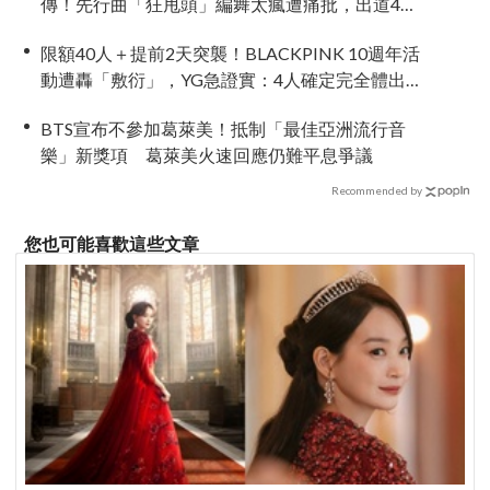
傳！先行曲「狂甩頭」編舞太瘋遭痛批，出道4年
二度負傷
限額40人＋提前2天突襲！BLACKPINK 10週年活
動遭轟「敷衍」，YG急證實：4人確定完全體出
席
BTS宣布不參加葛萊美！抵制「最佳亞洲流行音
樂」新獎項 葛萊美火速回應仍難平息爭議
Recommended by
您也可能喜歡這些文章