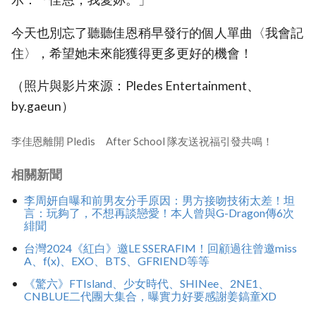
今天也別忘了聽聽佳恩稍早發行的個人單曲〈我會記
住〉，希望她未來能獲得更多更好的機會！
（照片與影片來源：Pledes Entertainment、
by.gaeun）
李佳恩離開 Pledis After School 隊友送祝福引發共鳴！
相關新聞
李周妍自曝和前男友分手原因：男方接吻技術太差！坦
言：玩夠了，不想再談戀愛！本人曾與G-Dragon傳6次
緋聞
台灣2024《紅白》邀LE SSERAFIM！回顧過往曾邀miss
A、f(x)、EXO、BTS、GFRIEND等等
《驚六》FTIsland、少女時代、SHINee、2NE1、
CNBLUE二代團大集合，曝實力好要感謝姜鎬童XD