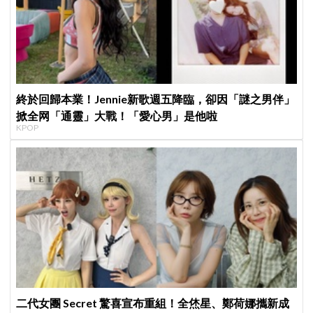
終於回歸本業！Jennie新歌週五降臨，卻因「謎之男伴」
掀全网「通靈」大戰！「愛心男」是他啦
KPOP
二代女團 Secret 驚喜宣布重組！全烋星、鄭荷娜攜新成