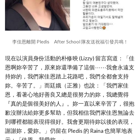
李佳恩離開 Pledis After School 隊友送祝福引發共鳴！
現在以演員身份活動的朴修映 (Lizzy) 留言寫道：「佳
恩啊妳辛苦了，原來妳還準備了這個⋯⋯我會永遠支
持妳的，我們家佳恩踏上花路吧，我們全都會支持
妳。辛苦了。」而廷娥（正雅）也說：「我們家佳
恩，看著心地好善良又總是很努力的妳，我總覺得
『真的是個很美好的人』。妳一直以來辛苦了，很抱
歉沒辦法給妳更多幫助，但我相信我們家佳恩無論去
到哪裡都能表現得很好。我會更期待妳以後的表現，
謝謝妳，愛妳。」仍留在 Pledis 的 Raina 也簡單地表
示：「佳恩，我愛妳。」