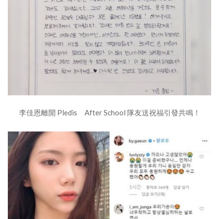
李佳恩離開 Pledis After School 隊友送祝福引發共鳴！