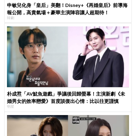
申敏兒化身「皇后」美翻！Disney+《再婚皇后》前導海
報公開，高貴氣場＋豪華主演陣容讓人超期待！
韓劇
朴成焄「AV魷魚遊戲」爭議後回歸螢幕！主演新劇《未
婚男女的效率戀愛》首度談復出心情：比以往更謹慎
明星