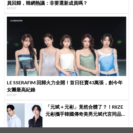
員回歸，韓網熱議：非要選新成員嗎？
KPOP
LE SSERAFIM 回歸火力全開！首日狂賣43萬張，創今年
女團最高紀錄
KPOP
「元斌＋元彬」竟然合體了？！RIIZE
元彬攜手韓國傳奇美男元斌代言同品
牌，韓網瘋喊：兩個帥哥來了！