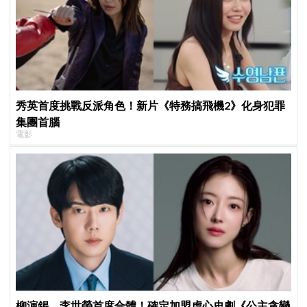
秀英首度挑戰反派角色！新片《特務搞飛機2》化身犯罪
集團首腦
電影
柳演錫、李世榮首度合體！確定加盟虐心史劇《公主貪戀