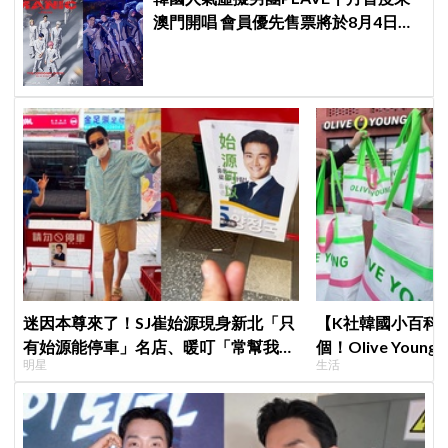
澳門開唱 會員優先售票將於8月4日開
始 公開售票將於8月5日發售
迷因本尊來了！SJ崔始源現身新北「只
【K社韓國小百科】
有始源能停車」名店、暖叮「常幫我換
個！Olive Yo
明星
生活
照片」，店家尖叫合照網笑翻：這輩子
遊客，機場「人手
不能脫粉了