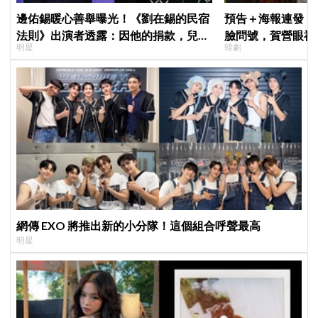
邊佑錫暖心善舉曝光！《劉在錫的民宿
預告＋海報連發！
法則》出演者透露：因他的捐款，兒童
臉問號，賀營眼神
明星
韓劇
患者順利完成治療
戀愛》定檔8月7
猜結局
網傳 EXO 將推出新的小分隊！這個組合呼聲最高
明星