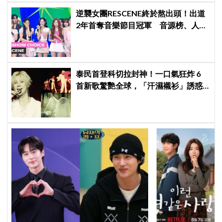
逆襲女團RESCENE終於熬出頭！出道
2年首奪音樂節目冠軍 音源榜、人氣
雙雙爆發
泰民首登科切拉封神！一口氣狂炸 6
首新歌驚艷全球，「汗濕襯衫」誘惑
爆表、首位韓男 Solo 寫歷史