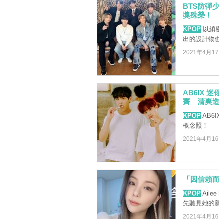
BTS防彈
獎殊榮！
KPOP
以縝密
出的設計物也
2021年4月1
AB6IX 迷
齊 清爽
KPOP
AB6
概念照！
2021年4月1
「因信賴而
KPOP
Ail
先聽見她的
2021年4月1