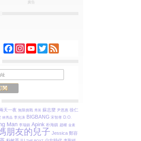
廣告
Facebook
Instagram
YouTube
Twitter
Feed
蘇志燮
兩天一夜
徐仁
無限挑戰
尹恩惠
秀英
BIGBANG
D.O.
虎
李光洙
宋智孝
林秀晶
ng Man
Apink
李瑞鎮
朴海鎮
趙權
金素
媽朋友的兒子
Jessica
鄭容
英
朴敏英
IU
少女時代
李聖經
THE BOYZ