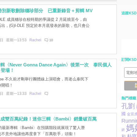
LE 特別新歌刪除穗珍部分 已重新錄音＋剪輯 MV
追蹤KSD
I-DLE 成員穗珍在校時期的爭議從 2 月延燒至今，由
出，(G)I-DLE 預定於本月底發表的新歌，也只會公
9日 星期一13:53
Rachel
10
訂閱KSD
〈Never Gonna Dance Again〉後第一次 泰民個人
月登場！
Nee 不久前才剛舉行團體線上演唱會，而老么泰民下
身開唱！
9日 星期一13:33
Rachel
熱門標籤
孔劉
國
金宣
成雙百萬紀錄！迷你三輯〈Bambi〉銷量破百萬
Runni
媽
最新專輯〈Bambi〉在預購階段就展現了驚人潛
妍
毫不意外地讓他再度拿下「百萬歌手」頭銜！
朴寶
和