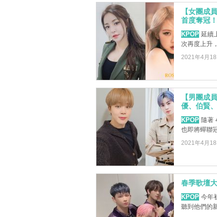
【女團成員品
首度奪冠
KPOP
延續上
次再度上升
2021年4月1
【男團成員
優、伯賢
KPOP
隨著 
也即將蟬聯冠
2021年4月1
春季歌壇大
KPOP
今年初
聽到他們的