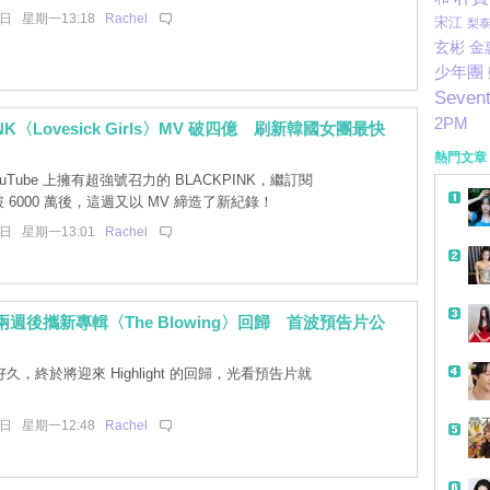
9日 星期一13:18
Rachel
宋江
梨泰
玄彬
金
少年團
Seven
2PM
INK〈Lovesick Girls〉MV 破四億 刷新韓國女團最快
熱門文章
ouTube 上擁有超強號召力的 BLACKPINK，繼訂閱
 6000 萬後，這週又以 MV 締造了新紀錄！
9日 星期一13:01
Rachel
ght 兩週後攜新專輯〈The Blowing〉回歸 首波預告片公
久，終於將迎來 Highlight 的回歸，光看預告片就
帶
9日 星期一12:48
Rachel