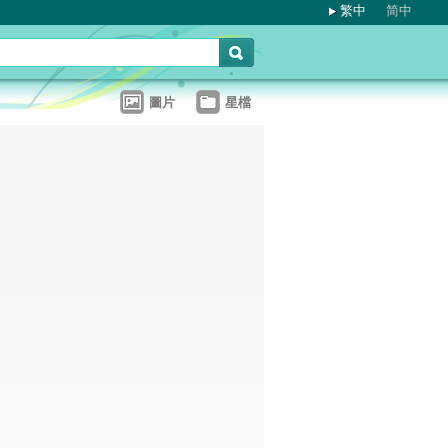
繁中
简中
圖片
星檔