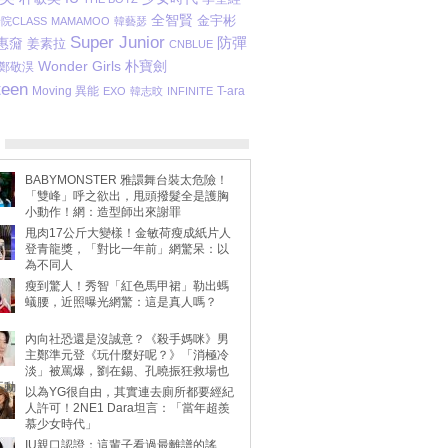
全智賢
金宇彬
院CLASS
MAMAMOO
韓藝瑟
Super Junior
防彈
惠奫
姜素拉
CNBLUE
Wonder Girls
朴寶劍
鄭敬淏
teen
Moving 異能
T-ara
EXO
韓志旼
INFINITE
BABYMONSTER 雅譞舞台裝太危險！
「雙峰」呼之欲出，甩頭撥髮全是護胸
小動作！網：造型師出來謝罪
甩肉17公斤大變樣！金敏荷瘦成紙片人
登青龍獎，「對比一年前」網驚呆：以
為不同人
瘦到驚人！秀智「紅色馬甲裙」勒出螞
蟻腰，近照曝光網驚：這是真人嗎？
內向社恐還是沒誠意？《殺手媽咪》男
主鄭準元登《玩什麼好呢？》「消極冷
淡」被罵爆，劉在錫、孔曉振狂救場也
不動
以為YG很自由，其實連去廁所都要經紀
人許可！2NE1 Dara坦言：「當年超羨
慕少女時代」
IU親口認證：這輩子看過最離譜的謠