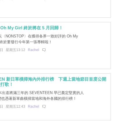
h My Girl 終於將在 5 月回歸！
〈NONSTOP〉在獲得各界一致好評的 Oh My
個月終於要發行今年第一張專輯啦！
6日 星期五13:12
Rachel
TEEN 新日單橫掃海內外排行榜 下週上當地節目首度公開
主打歌！
出道將滿三年的 SEVENTEEN 早已奠定堅實的人
們也憑著新單曲橫掃當地和海外各國的排行榜！
6日 星期五12:43
Rachel