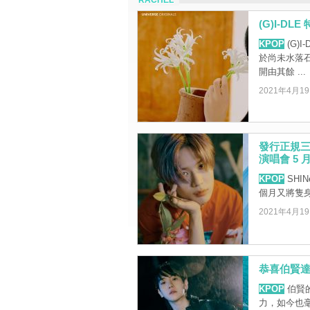
RACHEL
(G)I-D
KPOP
(G)
於尚未水落石
開由其餘 ...
2021年4月1
發行正規三輯
演唱會 5 
KPOP
SHI
個月又將隻
2021年4月1
恭喜伯賢達
KPOP
伯賢的
力，如今也