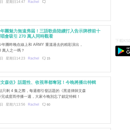
8日 星期日14:47
Rachel
少年團魅力無遠弗屆！三語歌曲陸續打入告示牌榜前十
唱會吸引 270 萬人同時觀看
下載KSD
年團昨晚在線上和 ARMY 重溫過去的精彩演出，
0 萬人之一嗎？
8日 星期日14:23
Rachel
15
師文森佐》話題性、收視率都奪冠！今晚將播出特輯
結只剩 4 集之際，每週都引發話題的《黑道律師文森
升完成度而停播一週，大家今晚別忘了鎖定特輯！
7日 星期六13:56
Rachel
60