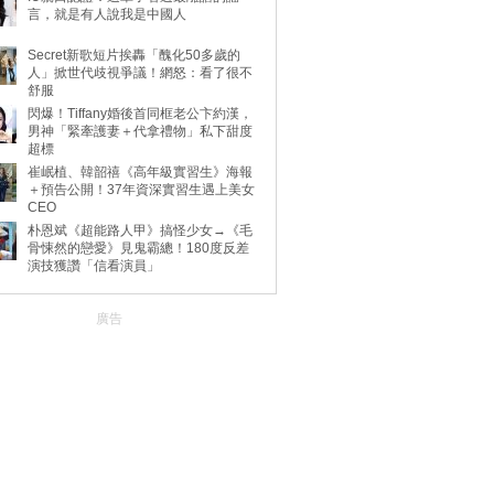
言，就是有人說我是中國人
Secret新歌短片挨轟「醜化50多歲的
人」掀世代歧視爭議！網怒：看了很不
舒服
閃爆！Tiffany婚後首同框老公卞約漢，
男神「緊牽護妻＋代拿禮物」私下甜度
超標
崔岷植、韓韶禧《高年級實習生》海報
＋預告公開！37年資深實習生遇上美女
CEO
朴恩斌《超能路人甲》搞怪少女→《毛
骨悚然的戀愛》見鬼霸總！180度反差
演技獲讚「信看演員」
廣告