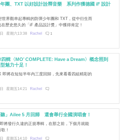
少年團、TXT 以好設計詮釋音樂 系列作獲德國 iF 設計
世界觀串起專輯的防彈少年團和 TXT，從中衍生而
在歷史悠久的「iF 產品設計獎」中獲得肯定！
7日 星期六13:38
Rachel
1
你四輯〈MO’ COMPLETE: Have a Dream〉概念照到
造型魅力十足！
IX 即將在短短半年內三度回歸，先來看看四組精彩的
6日 星期五14:21
Rachel
聽」Ailee 5 月回歸 還會舉行全國演唱會！
ee 即將發行久違的正規專輯，在那之前，下個月就能
新歌！
6日 星期五14:10
Rachel