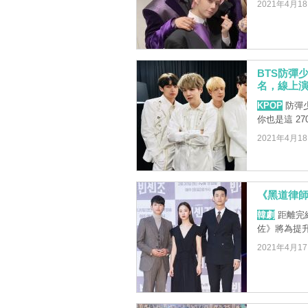
2021年4月1
BTS防彈
名，線上演
KPOP
防彈少
你也是這 27
2021年4月1
《黑道律
韓劇
距離完
佐》將為提
2021年4月1