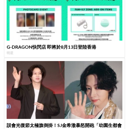
G-DRAGON快閃店 即將於8月13日登陸香港
明星
誤會光復節太極旗倒掛！SJ金希澈暴怒開砲「幼園生都會