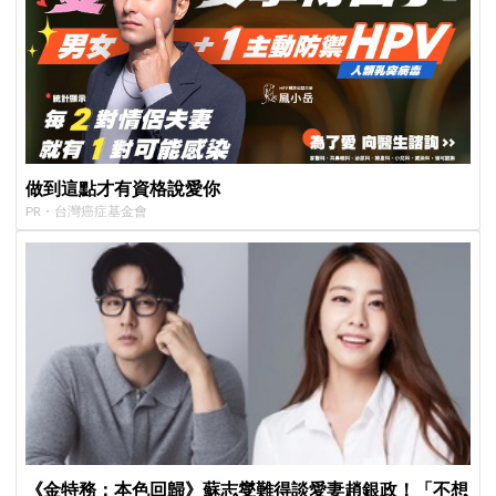
做到這點才有資格說愛你
PR・台灣癌症基金會
《金特務：本色回歸》蘇志燮難得談愛妻趙銀政！「不想