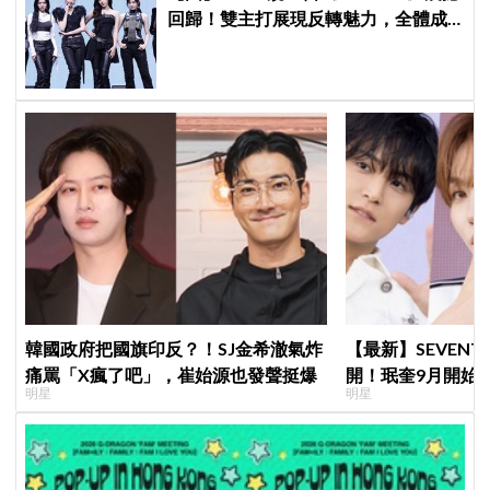
回歸！雙主打展現反轉魅力，全體成
員「個人單曲」全數收錄！
韓國政府把國旗印反？！SJ金希澈氣炸
【最新】SEVEN
痛罵「X瘋了吧」，崔始源也發聲挺爆
開！珉奎9月開始
明星
明星
DINO軍樂隊10月