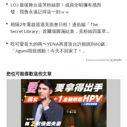
I.O.I 最後舞台逼哭粉絲群！成員全昭彌有感而
發：我會永遠記得這一刻ㅠㅠ
相隔2年重啟巡迴見面會日程！邊佑錫「The
Secret Library」首爾場圓滿結束，見粉絲四葉草
應援淚眼汪汪
吃可愛長大的嗎〜YENA再度攻台許願跳到60歲：
「Jigumi我很感動！今天不回家了！」
Recommended by
您也可能喜歡這些文章