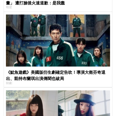
畫」 遭打臉後火速道歉：是我蠢
明星
《魷魚遊戲》美國版衍生劇確定告吹！導演大衛芬奇退
出、凱特布蘭琪出演傳聞也破局
韓劇