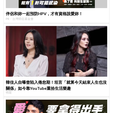
伴侶和妳一起預防HPV，才有資格說愛妳！
PR・台灣癌症基金會
韓佳人自曝曾陷入倦怠期！坦言「就算今天結束人生也沒
關係」如今靠YouTube重拾生活樂趣
明星