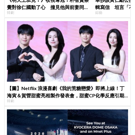
覺對徐仁國動了心 撞見他與前妻同框
輯寫信 坦言「不
韓劇
綜藝
心好慌
來」
【圖】Netflix 浪漫喜劇《我的荒糖戀愛》即將上線！丁
海寅＆賀營甜蜜亮相製作發表會，甜蜜CP化學反應引期
韓劇
待