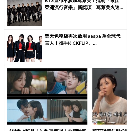
BTS宣布不參加葛萊美！抵制「最佳
亞洲流行音樂」新獎項 葛萊美火速
回應仍難平息爭議
樂天免稅店再次啟用 aespa 為全球代
言人！攜手KICKFLIP、
HEARTS2HEARTS完成最強 K-pop 代
言陣容
《明天上班見！》收視奪冠！朴智賢察
華莎談黃仁勳公開