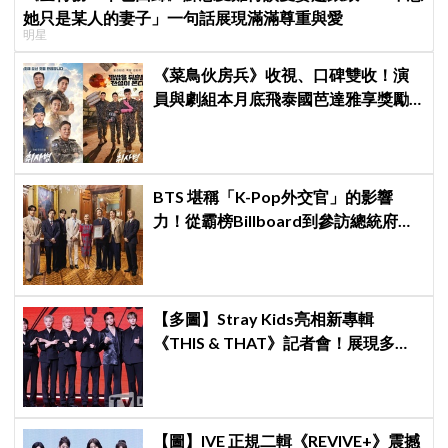
她只是某人的妻子」一句話展現滿滿尊重與愛
明星
《菜鳥伙房兵》收視、口碑雙收！演
員與劇組本月底飛泰國芭達雅享獎勵
旅行，慶祝亮眼成績
BTS 堪稱「K-Pop外交官」的影響
力！從霸榜Billboard到參訪總統府，
5萬人擠爆廣場迎接
【多圖】Stray Kids亮相新專輯
《THIS & THAT》記者會！展現多才
全能與滿滿自信，預告「以熱治熱」
炸裂夏日音樂圈
【圖】IVE 正規二輯《REVIVE+》震撼