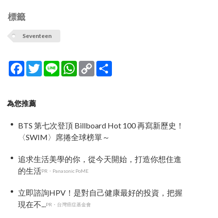
標籤
Seventeen
Facebook
Twitter
Line
WhatsApp
Copy
分
Link
享
為您推薦
BTS 第七次登頂 Billboard Hot 100 再寫新歷史！
〈SWIM〉席捲全球榜單～
追求生活美學的你，從今天開始，打造你想住進
的生活
PR・Panasonic PoME
立即諮詢HPV！是對自己健康最好的投資，把握
現在不...
PR・台灣癌症基金會