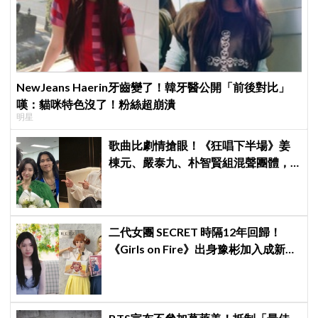
NewJeans Haerin牙齒變了！韓牙醫公開「前後對比」
嘆：貓咪特色沒了！粉絲超崩潰
明星
歌曲比劇情搶眼！《狂唱下半場》姜
棟元、嚴泰九、朴智賢組混聲團體，
劇中曲《Love Is》超洗腦
二代女團 SECRET 時隔12年回歸！
《Girls on Fire》出身豫彬加入成新成
員，網震驚：年齡差太大了吧