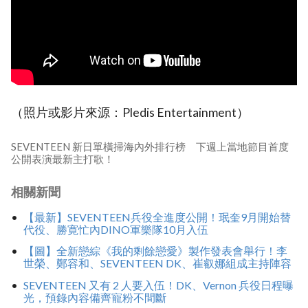
（照片或影片來源：Pledis Entertainment）
SEVENTEEN 新日單橫掃海內外排行榜 下週上當地節目首度
公開表演最新主打歌！
相關新聞
【最新】SEVENTEEN兵役全進度公開！珉奎9月開始替
代役、勝寛忙內DINO軍樂隊10月入伍
【圖】全新戀綜《我的剩餘戀愛》製作發表會舉行！李
世榮、鄭容和、SEVENTEEN DK、崔叡娜組成主持陣容
SEVENTEEN 又有 2 人要入伍！DK、Vernon 兵役日程曝
光，預錄內容備齊寵粉不間斷