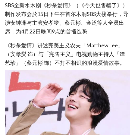
SBS全新水木剧《秒杀爱情》（《今天也售罄了》）
制作发布会於15日下午在首尔木洞SBS大楼举行，导
演安钟渊与主演安孝燮、蔡元彬、金泛等人全员出
席，为4月22日晚间9点的首播造势。
《秒杀爱情》讲述完美主义农夫「Matthew Lee」
（安孝燮 饰）与「完售主义」电视购物主持人「谭
艺珍」（蔡元彬 饰）不打不相识的浪漫爱情故事。