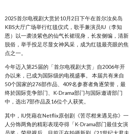
2025首尔电视剧大赏於10月2日下午在首尔汝矣岛
KBS大厅广场举行红毯仪式，歌手兼演员IU（李知
恩）以一袭淡紫色的仙气长裙现身，长发侧编，清新
脱俗，举手投足尽显女神风采，成为红毯最亮眼的焦
点之一。
今年迈入第25届的「首尔电视剧大赏」自2006年开
办以来，已成为国际级的电视盛事。 本届共有来自
50个国家的276部作品、409名参赛者角逐荣誉，最
终於国际竞争部门、K-Drama部门与国际邀请部门
中，选出7部作品及16位个人获奖。
其中，IU凭藉在Netflix原创剧《苦尽柑来遇见你》一
人分饰两角的精彩表现夺得「K-Drama部门最佳女演
员奖」荣登视后，目前正在拍摄新剧《21世纪大君夫