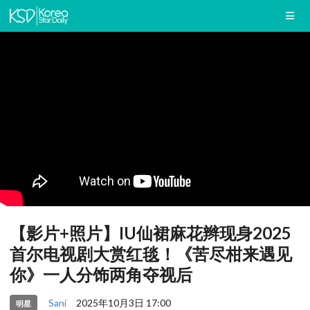
【影片+照片】IU仙裙麻花辫现身2025
首尔电视剧大赏红毯！《苦尽柑来遇见
你》一人分饰两角夺视后
Sani
2025年10月3日 17:00
明星