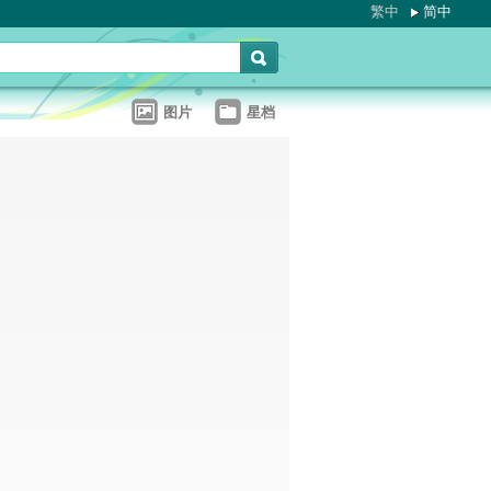
繁中
简中
图片
星档