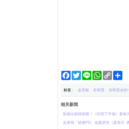
Facebook
Twitter
Line
WhatsApp
Copy
分
Link
享
标签 :
金高银
朴智贤
你和其余的
相关新闻
歌曲比剧情抢眼！《狂唱下半场》姜栋元、
反差萌「驯鹿PD」金载原凭《柔美3》