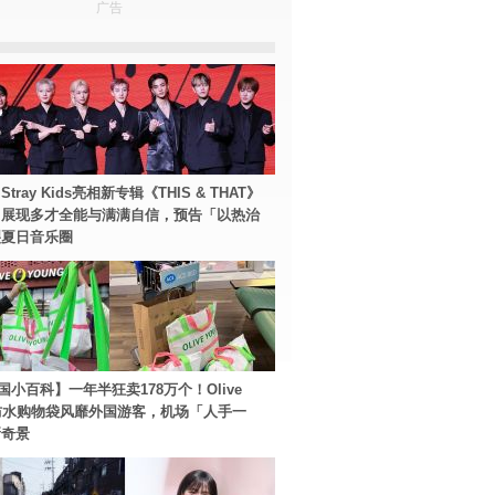
广告
tray Kids亮相新专辑《THIS & THAT》
！展现多才全能与满满自信，预告「以热治
裂夏日音乐圈
国小百科】一年半狂卖178万个！Olive
g防水购物袋风靡外国游客，机场「人手一
新奇景