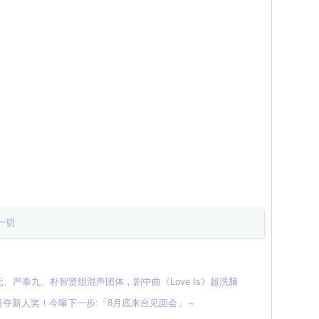
一切
严泰九、朴智贤组混声团体，剧中曲《Love Is》超洗脑
勇夺新人奖！今曝下一步:「8月底来台见面会」～