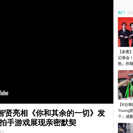
热门
【多图】S
记者会
热」炸
【K社韩
Youn
智贤亮相《你和其余的一切》发
个」成
拍手游戏展现亲密默契