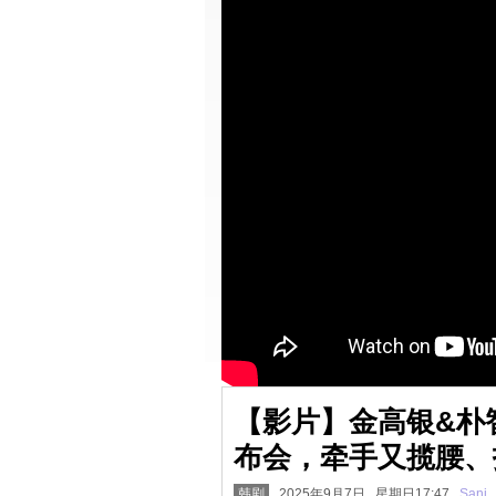
【影片】金高银&朴
布会，牵手又揽腰、
韩剧
2025年9月7日 星期日17:47
Sani