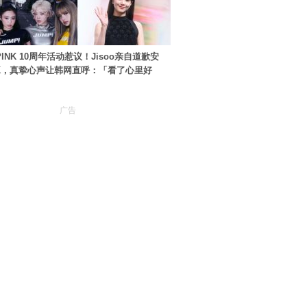
PINK 10周年活动惹议！Jisoo亲自道歉安
NK，真挚心声让韩网直呼：「看了心里好
广告