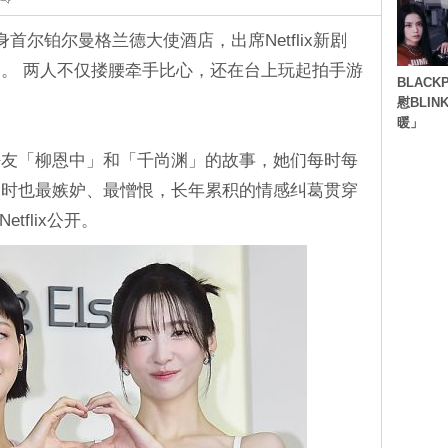
首尔铂尔曼格兰德大使酒店，出席Netflix新剧
。 两人不仅搂腰牵手比心，还在台上玩起拍手游
BLACK
。
慰BLI
暖」
好友「柳恩中」和「千尚渊」的故事，她们每时每
同时也最嫉妒、最憎恨，长年累积的情感纠葛贯穿
tflix公开。