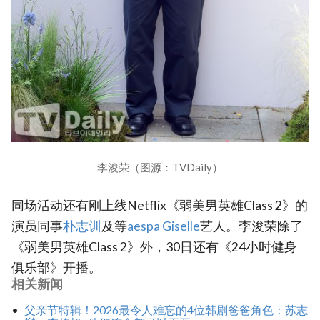
李浚荣（图源：TVDaily）
同场活动还有刚上线Netflix《弱美男英雄Class 2》的
演员同事
‎朴志训
及等
‎aespa Giselle‎
艺人。李浚荣除了
《弱美男英雄Class 2》外，30日还有《24小时健身
俱乐部》开播。
相关新闻
父亲节特辑！2026最令人难忘的4位韩剧爸爸角色：苏志