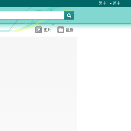
繁中
简中
图片
星档