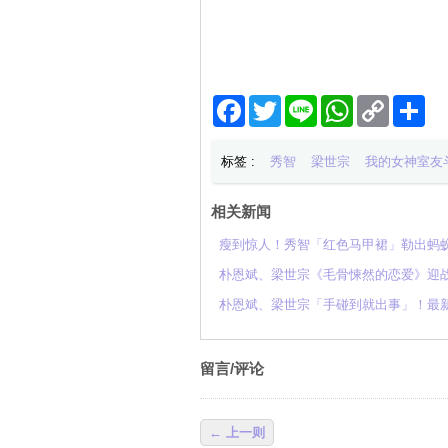
Facebook
Twitter
Line
WhatsApp
Copy
分
Link
享
标签 :
秀智
梁世宗
我的女神室友
相关新闻
瘦到惊人！秀智「红色马甲裙」勒出蚂
朴恩斌、梁世宗《毛骨悚然的恋爱》迎战
朴恩斌、梁世宗「手碰到就出事」！最
留言/评论
← 上一则