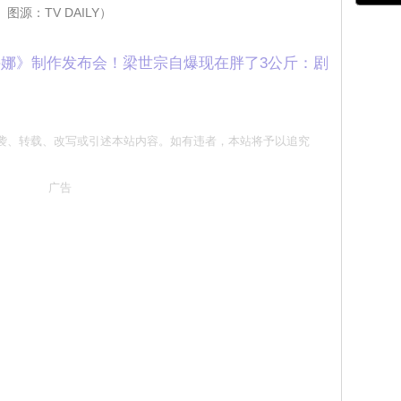
图源：TV DAILY）
娜》制作发布会！梁世宗自爆现在胖了3公斤：剧
 请勿抄袭、转载、改写或引述本站内容。如有违者，本站将予以追究
广告