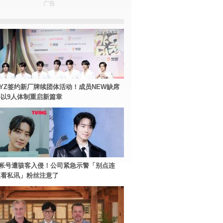
广告
BOYZ签约新厂牌续团体活动！成员NEW缺席
以9人体制重启新篇章
帐号遭骇客入侵！公司紧急示警「别点连
查看私讯」粉丝注意了