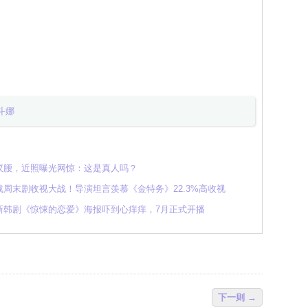
斗娜
蚁腰，近照曝光网惊：这是真人吗？
周末剧收视大战！导演坦言羡慕《金特务》22.3%高收视
新韩剧《惊悚的恋爱》海报吓到心痒痒，7月正式开播
下一则 →