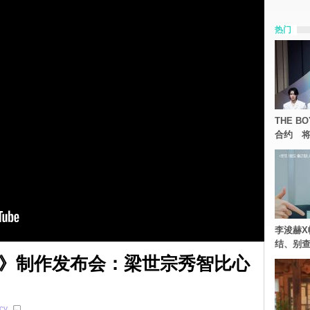
热门
THE 
合约 将
李浚赫X
结、别
》制作发布会：梁世宗秀智比心
cy