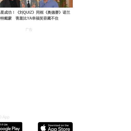
星成功！《刘QUIZ》同框《奥德赛》诺兰
特戴蒙 害羞比YA幸福笑容藏不住
广告
 App