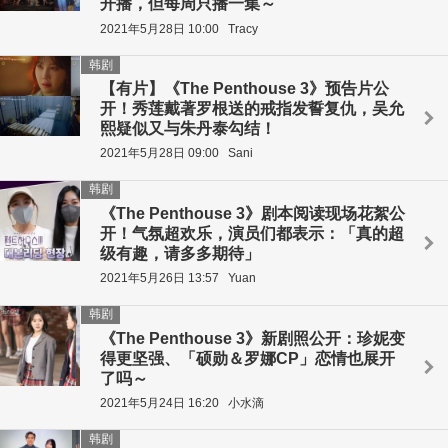
开播，但每周只播一集～
2021年5月28日 10:00
Tracy
韩剧
【有片】《The Penthouse 3》预告片公
开！秀莲戴著罗根送的戒指发誓复仇，吴允
熙疑似又与朱丹泰勾结！
2021年5月28日 09:00
Sani
韩剧
《The Penthouse 3》剧本阅读现场花絮公
开！气氛超欢乐，演员们都表示：「真的超
级有趣，请多多期待」
2021年5月26日 13:57
Yuan
韩剧
《The Penthouse 3》新剧照公开：珍妮变
得更坚强、「硕勋＆罗娜CP」恋情也展开
了吗～
2021年5月24日 16:20
小水滴
韩剧