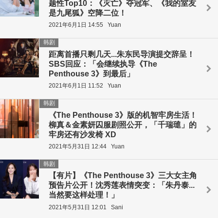
题性Top10：《灭亡》夺冠军、《我的室友
是九尾狐》空降二位！
2021年6月1日 14:55
Yuan
韩剧
距离首播只剩几天...朱东民导演提交辞呈！
SBS回应：「会继续执导《The
Penthouse 3》到最后」
2021年6月1日 11:52
Yuan
韩剧
《The Penthouse 3》版的机智牢房生活！
柳真＆金素妍囚服剧照公开，「千瑞璡」的
牢房还有沙发椅 XD
2021年5月31日 12:44
Yuan
韩剧
【有片】《The Penthouse 3》三大女主角
预告片公开！沈秀莲表情突变：「朱丹泰...
当然要这样处理！」
2021年5月31日 12:01
Sani