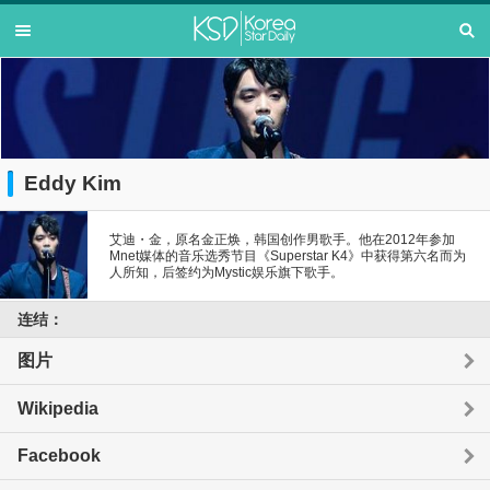
Eddy Kim
艾迪・金，原名金正焕，韩国创作男歌手。他在2012年参加
Mnet媒体的音乐选秀节目《Superstar K4》中获得第六名而为
人所知，后签约为Mystic娱乐旗下歌手。
连结：
图片
Wikipedia
Facebook