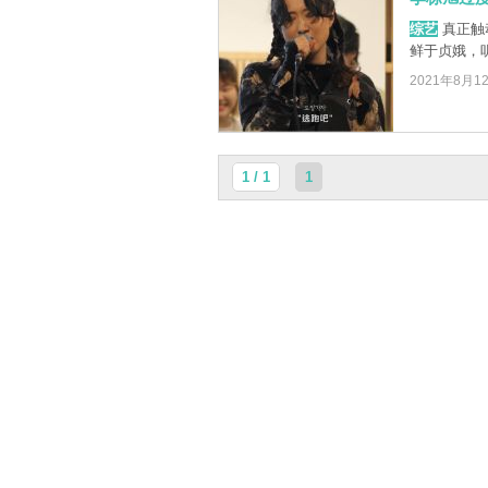
综艺
真正触
鲜于贞娥，
2021年8月1
1 / 1
1