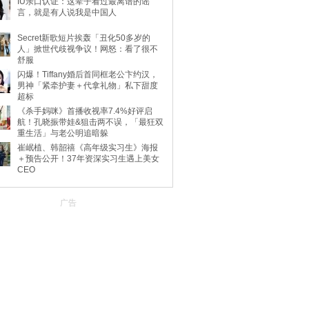
IU亲口认证：这辈子看过最离谱的谣
言，就是有人说我是中国人
Secret新歌短片挨轰「丑化50多岁的
人」掀世代歧视争议！网怒：看了很不
舒服
闪爆！Tiffany婚后首同框老公卞约汉，
男神「紧牵护妻＋代拿礼物」私下甜度
超标
《杀手妈咪》首播收视率7.4%好评启
航！孔晓振带娃&狙击两不误，「最狂双
重生活」与老公明追暗躲
崔岷植、韩韶禧《高年级实习生》海报
＋预告公开！37年资深实习生遇上美女
CEO
广告