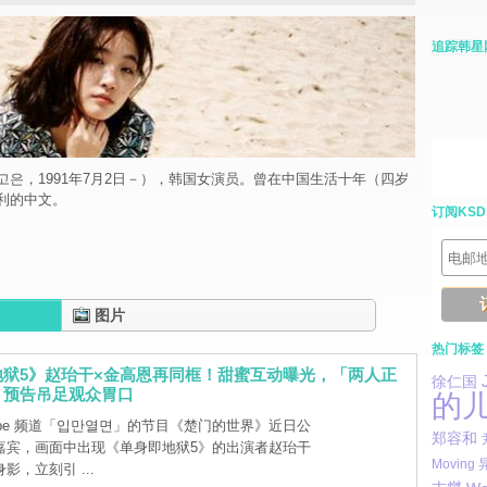
追踪韩星
고은，1991年7月2日－），韩国女演员。曾在中国生活十年（四岁
利的中文。
订阅KSD
图片
热门标签
地狱5》赵珆干×金高恩再同框！甜蜜互动曝光，「两人正
徐仁国
」预告吊足观众胃口
的
ube 频道「입만열면」的节目《楚门的世界》近日公
郑容和
嘉宾，画面中出现《单身即地狱5》的出演者赵珆干
Moving
影，立刻引 ...