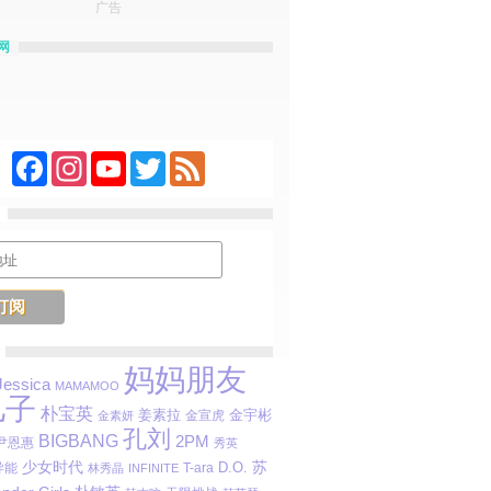
广告
网
Facebook
Instagram
YouTube
Twitter
Feed
妈妈朋友
Jessica
MAMAMOO
儿子
朴宝英
姜素拉
金宇彬
金宣虎
金素妍
孔刘
BIGBANG
2PM
尹恩惠
秀英
苏
少女时代
D.O.
 异能
T-ara
林秀晶
INFINITE