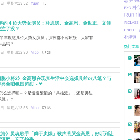
志燮
Wo
1日 星期六13:52
Yuan
朴
EXO
Runni
上半年的 4 位大势女演员：朴恩斌、金高恩、金世正、文佳
院CLASS
关注了没？
CNBLUE
朴海镇
2上半年度这几位大势女演员，演技都不容质疑，大家有
作品吗？
热门文章
1日 星期四12:30
Mico
28
胞小将2》金高恩在现实生活中会选择具雄or八笔？与
即兴合唱氛围超甜～❤
怎么选择呢～？是慢慢酝酿的「具雄派」，还是勇往
笔派」？
5日 星期六13:58
Mico
35
带
大海》灵魂歌手「鲜于贞娥」歌声惹哭金高恩，好听到让
度沉醉、忘了拍手