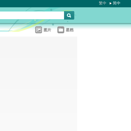
繁中
简中
图片
星档