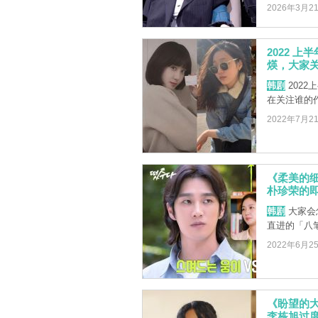
2026年3月2
2022 
煐，大家
韩剧
202
在关注谁的
2022年7月2
《柔美的细
朴珍荣的
韩剧
大家会
直进的「八
2022年6月2
《盼望的
李栋旭过