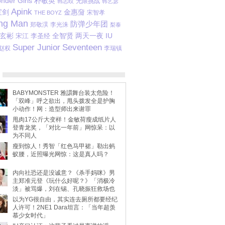
nder Girls
朴敏英
无限挑战
韩志旼
韩艺瑟
Apink
宝剑
金惠奫
宋智孝
THE BOYZ
ng Man
防弹少年团
郑敬淏
李光洙
梨泰
玄彬
宋江
李圣经
全智贤
两天一夜
IU
Seventeen
Super Junior
赵权
李瑞镇
BABYMONSTER 雅譞舞台装太危险！
「双峰」呼之欲出，甩头拨发全是护胸
小动作！网：造型师出来谢罪
甩肉17公斤大变样！金敏荷瘦成纸片人
登青龙奖，「对比一年前」网惊呆：以
为不同人
瘦到惊人！秀智「红色马甲裙」勒出蚂
蚁腰，近照曝光网惊：这是真人吗？
内向社恐还是没诚意？《杀手妈咪》男
主郑准元登《玩什么好呢？》「消极冷
淡」被骂爆，刘在锡、孔晓振狂救场也
不动
以为YG很自由，其实连去厕所都要经纪
人许可！2NE1 Dara坦言：「当年超羡
慕少女时代」