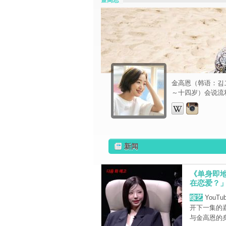
金高恩
金高恩（韩语：김
～十四岁）会说流
新闻
《单身即
在恋爱？
综艺
YouT
开下一集的
与金高恩的身