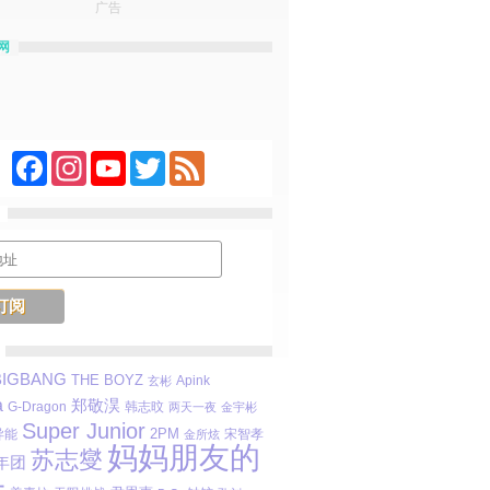
广告
网
Facebook
Instagram
YouTube
Twitter
Feed
BIGBANG
THE BOYZ
Apink
玄彬
a
郑敬淏
G-Dragon
韩志旼
两天一夜
金宇彬
Super Junior
2PM
 异能
宋智孝
金所炫
妈妈朋友的
苏志燮
年团
子