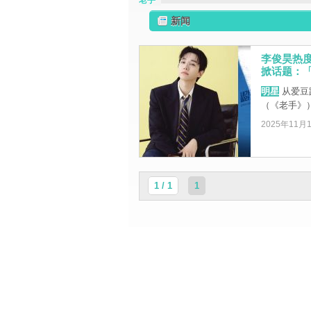
老手
新闻
李俊昊热度
掀话题：
明星
从爱豆
（《老手》
2025年11月
1 / 1
1