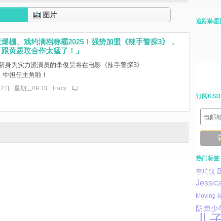
图片
追踪韩星
爆棚、戏约满档称霸2025！强势加盟《辣手警探3》，
「跟黄晸玟合作太猛了！」
跻身为实力派演员的李俊昊将在电影《辣手警探3》
）中担任主角啦！
12日 星期三09:13
Tracy
订阅KSD
热门标签
李瑞镇
Jessic
Moving
防弹少
儿