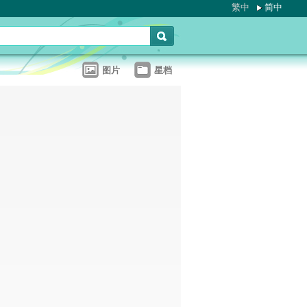
繁中
简中
图片
星档