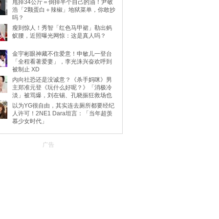
甩掉34公斤＝倒掉半个自己的油！尹敬
浩「2颗蛋白＋辣椒」地狱菜单，你敢抄
吗？
瘦到惊人！秀智「红色马甲裙」勒出蚂
蚁腰，近照曝光网惊：这是真人吗？
金宇彬眼神藏不住爱意！申敏儿一登台
「全程看著爱妻」，李光洙兴奋欢呼到
被制止 XD
内向社恐还是没诚意？《杀手妈咪》男
主郑准元登《玩什么好呢？》「消极冷
淡」被骂爆，刘在锡、孔晓振狂救场也
不动
以为YG很自由，其实连去厕所都要经纪
人许可！2NE1 Dara坦言：「当年超羡
慕少女时代」
广告