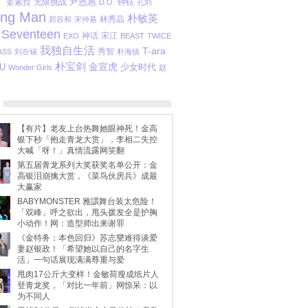
尹恩惠
姜素拉
无限挑战
钟铉
D.O.
孔刘
ing Man
朴敏英
林秀晶
郑容和
宋仲基
Seventeen
宋江
EXO
神话
BEAST
TWICE
我独自生活
T-ara
秀智
SS
刘在锡
朴海镇
朴宝剑
金宣虎
IU
少女时代
Wonder Girls
赵
【有片】老友上台热舞她眼神死！金高
银下秒「抱走青龙大赏」，李相二失控
大喊「呀！」真情流露网笑翻
第五届青龙系列大奖获奖名单公开：金
高银泪崩擒大赏，《菜鸟伙房兵》成最
大赢家
BABYMONSTER 雅譞舞台装太危险！
「双峰」呼之欲出，甩头拨发全是护胸
小动作！网：造型师出来谢罪
《金特务：本色回归》苏志燮难得谈爱
妻赵银政！「希望她以自己的名字生
活」一句话展现满满尊重与爱
甩肉17公斤大变样！金敏荷瘦成纸片人
登青龙奖，「对比一年前」网惊呆：以
为不同人