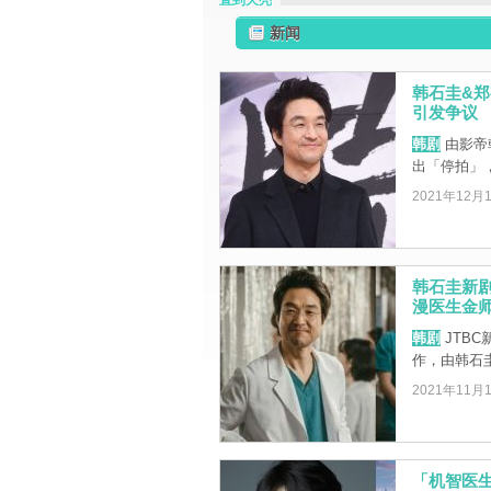
直到天亮
新闻
韩石圭&
引发争议
韩剧
由影帝
出「停拍」
2021年12月
韩石圭新
漫医生金
韩剧
JTB
作，由韩石
2021年11月
「机智医