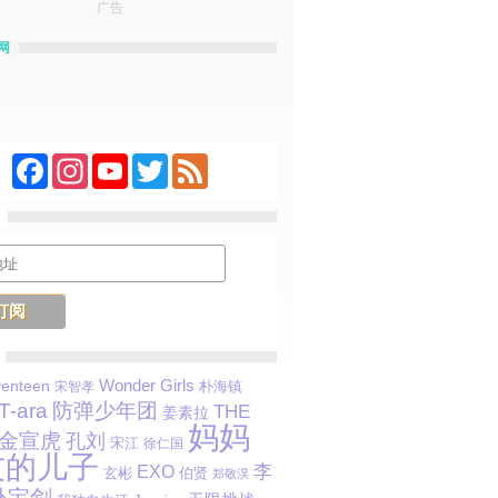
广告
网
Facebook
Instagram
YouTube
Twitter
Feed
Wonder Girls
enteen
朴海镇
宋智孝
T-ara
防弹少年团
THE
姜素拉
妈妈
金宣虎
孔刘
宋江
徐仁国
友的儿子
李
EXO
玄彬
伯贤
郑敬淏