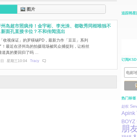
图片
追踪韩星
济州岛超市照疯传！金宇彬、李光洙、都敬秀同框唯独不
…新面孔直接卡位？不和传闻流出
「收视保证」的罗暎锡PD，最新力作「豆豆」系列
了！最近在济州岛的拍摄现场被民众捕捉到，让粉丝
道真的要回归了吗 ...
订阅KSD
9日 星期三10:04
Tracy
热门标签
Sev
赵权
Apink
BOYZ
朋