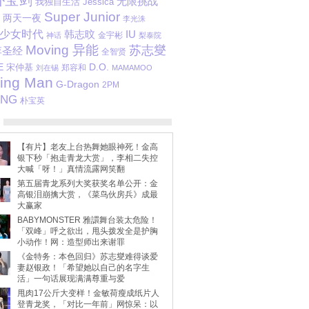
朴宝剑
无限挑战
我独自生活
Jessica
Super Junior
两天一夜
李光洙
少女时代
韩志旼
IU
金宇彬
神话
梨泰院
Moving 异能
苏志燮
李圣经
全智贤
E
D.O.
宋仲基
郑容和
刘在锡
MAMAMOO
ing Man
G-Dragon
2PM
ANG
朴宝英
【有片】老友上台热舞她眼神死！金高
银下秒「抱走青龙大赏」，李相二失控
大喊「呀！」真情流露网笑翻
第五届青龙系列大奖获奖名单公开：金
高银泪崩擒大赏，《菜鸟伙房兵》成最
大赢家
BABYMONSTER 雅譞舞台装太危险！
「双峰」呼之欲出，甩头拨发全是护胸
小动作！网：造型师出来谢罪
《金特务：本色回归》苏志燮难得谈爱
妻赵银政！「希望她以自己的名字生
活」一句话展现满满尊重与爱
甩肉17公斤大变样！金敏荷瘦成纸片人
登青龙奖，「对比一年前」网惊呆：以