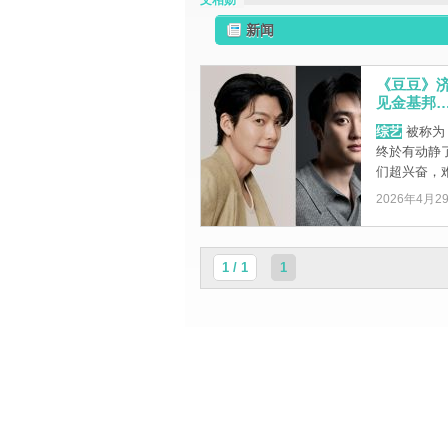
文相勋
新闻
《豆豆》
见金基邦
综艺
被称为
终於有动静
们超兴奋，难
2026年4月2
1 / 1
1