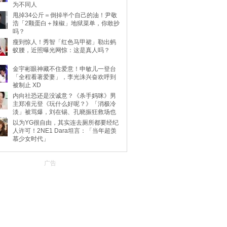
为不同人
甩掉34公斤＝倒掉半个自己的油！尹敬
浩「2颗蛋白＋辣椒」地狱菜单，你敢抄
吗？
瘦到惊人！秀智「红色马甲裙」勒出蚂
蚁腰，近照曝光网惊：这是真人吗？
金宇彬眼神藏不住爱意！申敏儿一登台
「全程看著爱妻」，李光洙兴奋欢呼到
被制止 XD
内向社恐还是没诚意？《杀手妈咪》男
主郑准元登《玩什么好呢？》「消极冷
淡」被骂爆，刘在锡、孔晓振狂救场也
不动
以为YG很自由，其实连去厕所都要经纪
人许可！2NE1 Dara坦言：「当年超羡
慕少女时代」
广告