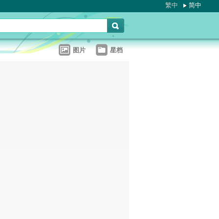
繁中
简中
图片
星档