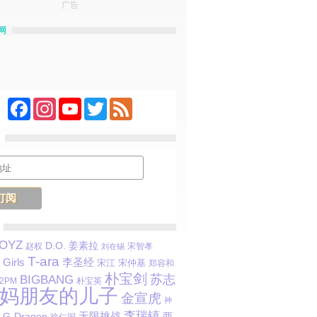
广告
网
Facebook
Instagram
YouTube
Twitter
Feed
BOYZ
D.O.
姜素拉
赵权
宋智孝
刘在锡
T-ara
李圣经
Girls
宋江
宋仲基
郑容和
朴宝剑
苏志
BIGBANG
2PM
朴宝英
妈朋友的儿子
金宣虎
神
李瑞镇
G-Dragon
无限挑战
两
徐仁国