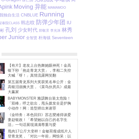
Moving 异能
Apink
MAMAMOO
Running
CNBLUE
我独自生活
防弹少年团
韩志旼
IU
梨泰院CLASS
孔刘
少女时代
林秀
彬
郑敬淏
李光洙
er Junior
朴海镇
Seventeen
全智贤
【有片】老友上台热舞她眼神死！金高
银下秒「抱走青龙大赏」，李相二失控
大喊「呀！」真情流露网笑翻
第五届青龙系列大奖获奖名单公开：金
高银泪崩擒大赏，《菜鸟伙房兵》成最
大赢家
BABYMONSTER 雅譞舞台装太危险！
「双峰」呼之欲出，甩头拨发全是护胸
小动作！网：造型师出来谢罪
《金特务：本色回归》苏志燮难得谈爱
妻赵银政！「希望她以自己的名字生
活」一句话展现满满尊重与爱
甩肉17公斤大变样！金敏荷瘦成纸片人
登青龙奖，「对比一年前」网惊呆：以