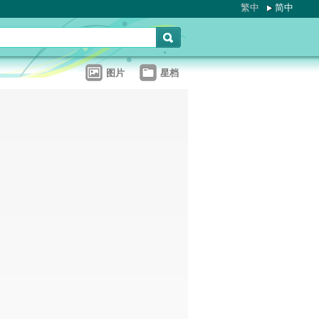
繁中
简中
图片
星档