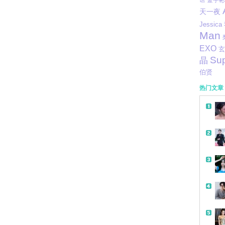
金宇彬
话
天一夜
Jessica
Man
EXO
玄
Sup
晶
伯贤
热门文章