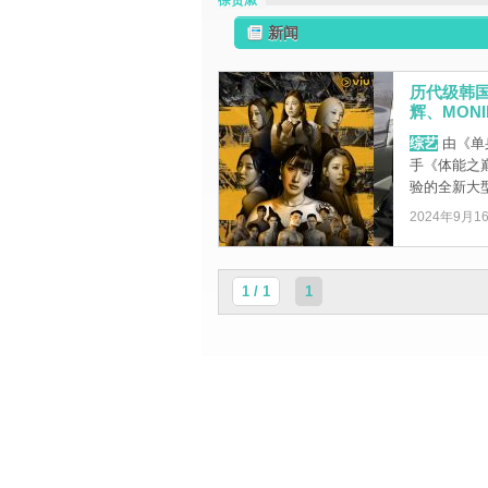
徐贤淑
新闻
历代级韩
辉、MON
综艺
由《单
手《体能之
验的全新大型
2024年9月1
1 / 1
1