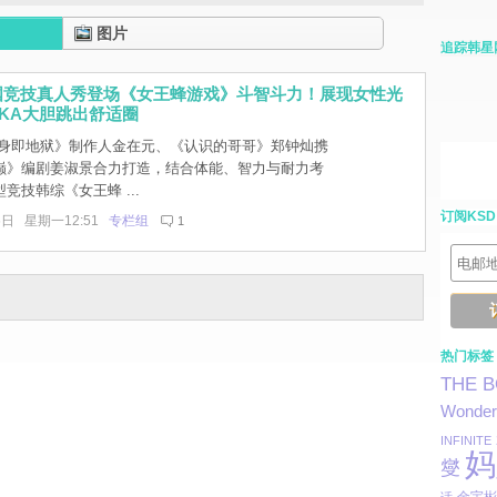
图片
追踪韩星
国竞技真人秀登场《女王蜂游戏》斗智斗力！展现女性光
IKA大胆跳出舒适圈
身即地狱》制作人金在元、《认识的哥哥》郑钟灿携
巅》编剧姜淑景合力打造，结合体能、智力与耐力考
竞技韩综《女王蜂 ...
订阅KSD
6日 星期一12:51
专栏组
1
热门标签
THE 
Wonder 
INFINITE
妈
燮