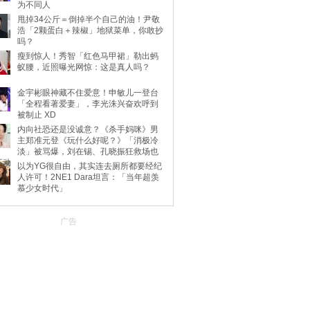
为不同人
甩掉34公斤＝倒掉半个自己的油！尹敬
浩「2颗蛋白＋辣椒」地狱菜单，你敢抄
吗？
瘦到惊人！秀智「红色马甲裙」勒出蚂
蚁腰，近照曝光网惊：这是真人吗？
金宇彬眼神藏不住爱意！申敏儿一登台
「全程看著爱妻」，李光洙兴奋欢呼到
被制止 XD
内向社恐还是没诚意？《杀手妈咪》男
主郑准元登《玩什么好呢？》「消极冷
淡」被骂爆，刘在锡、孔晓振狂救场也
不动
以为YG很自由，其实连去厕所都要经纪
人许可！2NE1 Dara坦言：「当年超羡
慕少女时代」
广告