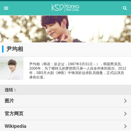
尹均相
尹均相（韩语：윤균상，1987年3月31日－），韩国男演员。
2006年，为了模特儿的梦想而只身一人自全州来到首尔。2012
年，SBS月火剧《神医》中饰演於达赤队员德曼，正式以演员
身份出道。
连结：
图片
官方网页
Wikipedia