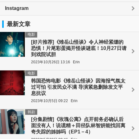
Instagram
最新文章
电影
[好片推荐]《雉岳山怪谈》令人神经紧绷的
恐惧！片尾彩蛋揭开怪谈谜底！10月27日请
到戏院试胆
2023年10月26日 13:16
Erin
电影
韩国恐怖电影《雉岳山怪谈》因海报气氛太
过可怕 引发民众不满 导演紧急删除发文平
息抗议
2023年10月5日 09:22
Erin
韩剧
[分集剧情]《玫瑰公寓》点开前务必确认后
面没有人！说谎精＋田径队林智妍能找回离
奇失踪的姊姊吗（EP1－4）