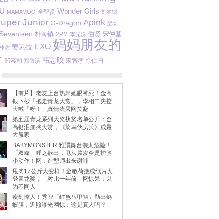
IU
Wonder Girls
全智贤
MAMAMOO
刘在锡
uper Junior
Apink
G-Dragon
梨泰
Seventeen
朴海镇
伯贤
2PM
宋仲基
李光洙
妈妈朋友的
EXO
姜素拉
神话
子
韩志旼
郑容和
宋智孝
徐仁国
郑敬淏
【有片】老友上台热舞她眼神死！金高
银下秒「抱走青龙大赏」，李相二失控
大喊「呀！」真情流露网笑翻
第五届青龙系列大奖获奖名单公开：金
高银泪崩擒大赏，《菜鸟伙房兵》成最
大赢家
BABYMONSTER 雅譞舞台装太危险！
「双峰」呼之欲出，甩头拨发全是护胸
小动作！网：造型师出来谢罪
甩肉17公斤大变样！金敏荷瘦成纸片人
登青龙奖，「对比一年前」网惊呆：以
为不同人
瘦到惊人！秀智「红色马甲裙」勒出蚂
蚁腰，近照曝光网惊：这是真人吗？