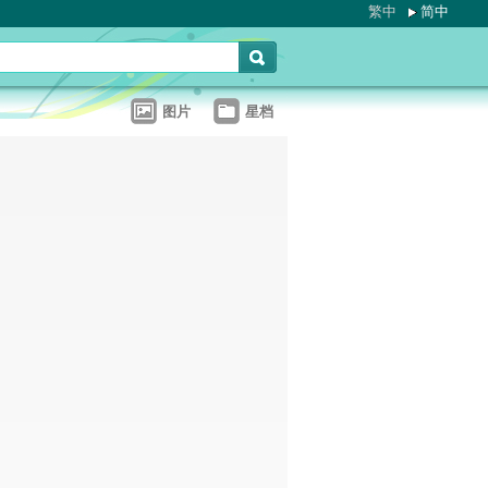
繁中
简中
图片
星档