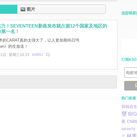
图片
追踪韩星
力！SEVENTEEN新曲发布就占据12个国家及地区的
榜单第一名！
的CARAT真的太强大了，让人更加期待22号
down》的生放送！
21日 星期三10:15
HARU
订阅KSD
热门标签
我独自
燮
BI
夜
CNB
INFINITE
林秀
江