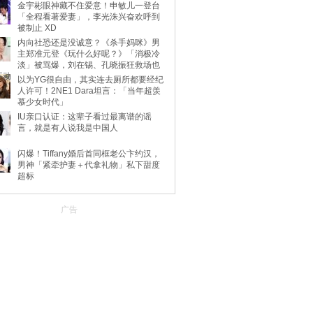
金宇彬眼神藏不住爱意！申敏儿一登台
「全程看著爱妻」，李光洙兴奋欢呼到
被制止 XD
内向社恐还是没诚意？《杀手妈咪》男
主郑准元登《玩什么好呢？》「消极冷
淡」被骂爆，刘在锡、孔晓振狂救场也
不动
以为YG很自由，其实连去厕所都要经纪
人许可！2NE1 Dara坦言：「当年超羡
慕少女时代」
IU亲口认证：这辈子看过最离谱的谣
言，就是有人说我是中国人
闪爆！Tiffany婚后首同框老公卞约汉，
男神「紧牵护妻＋代拿礼物」私下甜度
超标
广告