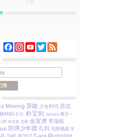
广告
网
Facebook
Instagram
YouTube
Twitter
Feed
Moving 异能
苏志
少女时代
生活
朴宝剑
GBANG
D.O.
两天一
Jessica
金宣虎
李瑞镇
LUE
玄彬
朴宝英
防弹少年团
孔刘
无限挑战
宋
赵权
Running
T-ara
晶
THE BOYZ