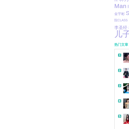
Man
S
金宇彬
院CLASS
李圣经
儿
热门文章