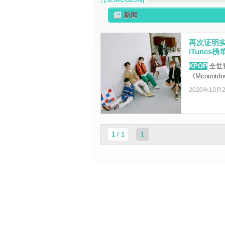
; [SEMICOLON]
新闻
再次证明实
iTunes
KPOP
全世界
《Mcount
2020年10月
1 / 1
1