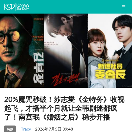
20%魔咒秒破！苏志燮《金特务》收视
起飞，才播半个月就让全韩剧迷都疯
了！南宫珉《婚姻之后》稳步开播
Tracy
2026年7月5日 09:48
韩剧