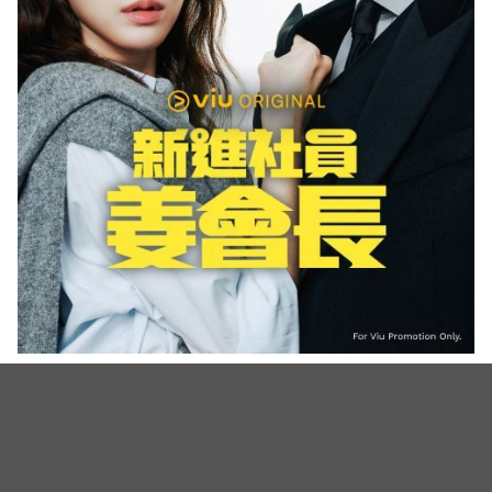
（图源：Viu Original《新进社员姜会长》）
苏志燮这波回归气势真的太强，《金特务》无疑是近
期最夯的话题作，接下来的收视战只会更精彩啦！