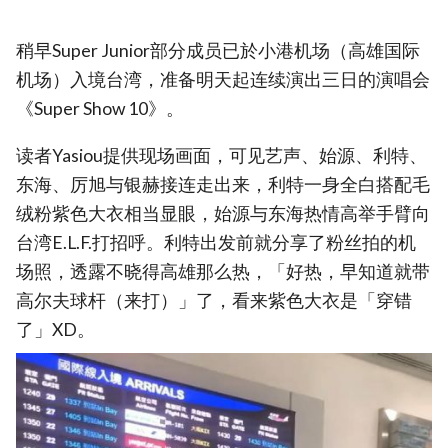
稍早Super Junior部分成员已於小港机场（高雄国际
机场）入境台湾，准备明天起连续演出三日的演唱会
《Super Show 10》。
读者Yasiou提供现场画面，可见艺声、始源、利特、
东海、厉旭与银赫接连走出来，利特一身全白搭配毛
绒粉紫色大衣相当显眼，始源与东海热情高举手臂向
台湾E.L.F.打招呼。利特出发前就分享了粉丝拍的机
场照，透露不晓得高雄那么热，「好热，早知道就带
高尔夫球杆（来打）」了，看来紫色大衣是「穿错
了」XD。