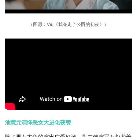
（图源：Viu《我夺走了公爵的初夜》）
池慧元演绎恶女大进化获赞
除了男女主角的演出广受好评，剧中饰演恶女都花善