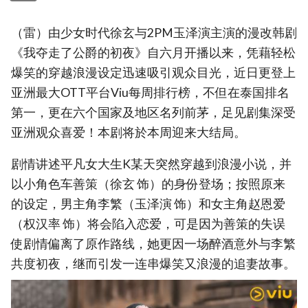
（雷）由少女时代徐玄与2PM玉泽演主演的漫改韩剧
《我夺走了公爵的初夜》自六月开播以来，凭藉轻松
爆笑的穿越浪漫设定迅速吸引观众目光，近日更登上
亚洲最大OTT平台Viu每周排行榜，不但在泰国排名
第一，更在六个国家及地区名列前茅，足见剧集深受
亚洲观众喜爱！本剧将於本周迎来大结局。
剧情讲述平凡女大生K某天突然穿越到浪漫小说，并
以小角色车善策（徐玄 饰）的身份登场；按照原来
的设定，男主角李繁（玉泽演 饰）和女主角赵恩爱
（权汉率 饰）将会陷入恋爱，可是因为善策的失误
使剧情偏离了原作路线，她更因一场醉酒意外与李繁
共度初夜，继而引发一连串爆笑又浪漫的追妻故事。