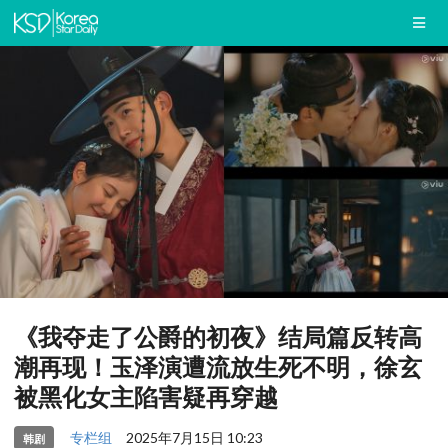
《我夺走了公爵的初夜》结局篇反转高
潮再现！玉泽演遭流放生死不明，徐玄
被黑化女主陷害疑再穿越
专栏组
2025年7月15日 10:23
韩剧