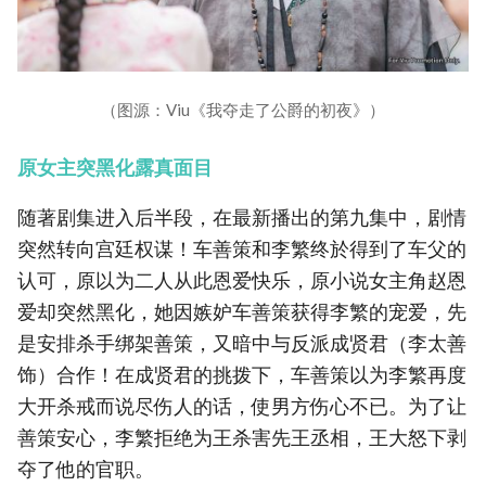
（图源：Viu《我夺走了公爵的初夜》）
原女主突黑化露真面目
随著剧集进入后半段，在最新播出的第九集中，剧情
突然转向宫廷权谋！车善策和李繁终於得到了车父的
认可，原以为二人从此恩爱快乐，原小说女主角赵恩
爱却突然黑化，她因嫉妒车善策获得李繁的宠爱，先
是安排杀手绑架善策，又暗中与反派成贤君（李太善
饰）合作！在成贤君的挑拨下，车善策以为李繁再度
大开杀戒而说尽伤人的话，使男方伤心不已。为了让
善策安心，李繁拒绝为王杀害先王丞相，王大怒下剥
夺了他的官职。