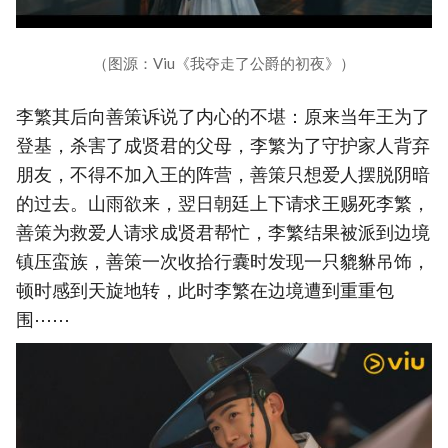
（图源：Viu《我夺走了公爵的初夜》）
李繁其后向善策诉说了内心的不堪：原来当年王为了
登基，杀害了成贤君的父母，李繁为了守护家人背弃
朋友，不得不加入王的阵营，善策只想爱人摆脱阴暗
的过去。山雨欲来，翌日朝廷上下请求王赐死李繁，
善策为救爱人请求成贤君帮忙，李繁结果被派到边境
镇压蛮族，善策一次收拾行囊时发现一只貔貅吊饰，
顿时感到天旋地转，此时李繁在边境遭到重重包
围⋯⋯