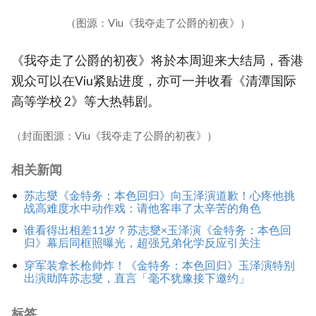
（图源：Viu《我夺走了公爵的初夜》）
《我夺走了公爵的初夜》将於本周迎来大结局，香港
观众可以在Viu紧贴进度，亦可一并收看《清潭国际
高等学校 2》等大热韩剧。
（封面图源：Viu《我夺走了公爵的初夜》）
相关新闻
苏志燮《金特务：本色回归》向玉泽演道歉！心疼他挑
战高难度水中动作戏：请他客串了太辛苦的角色
谁看得出相差11岁？苏志燮×玉泽演《金特务：本色回
归》幕后同框照曝光，超强兄弟化学反应引关注
穿军装拿长枪帅炸！《金特务：本色回归》玉泽演特别
出演助阵苏志燮，直言「毫不犹豫接下邀约」
标签