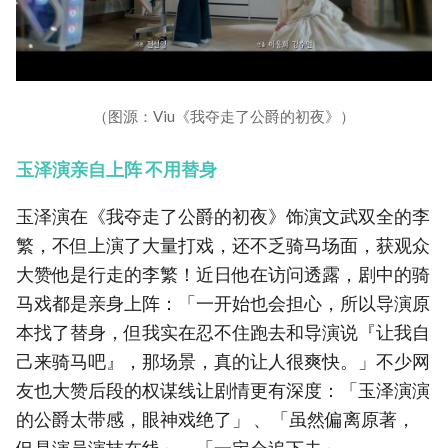
（图源：Viu《我夺走了公爵的初夜》）
玉泽演亲自上阵 不用替身
玉泽演在《我夺走了公爵的初夜》饰演文武双全的李
繁，不但上演了大量打戏，还不乏骑马场面，获观众
大赞他是行走的李繁！近日他在访问透露，剧中的骑
马戏都是亲身上阵：「一开始也会担心，所以导演原
本找了替身，但我实在忍不住跑去和导演说『让我自
己来骑马吧』，那场景，真的让人很爽快。」不少网
友也大赞后段的权谋线让剧情更有深度：「玉泽演演
的公爵太带感，眼神戏绝了」 、「虽然偏离原著，